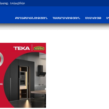
արգը․ Լուկաշենկո
Հայ ուշուիստները մեդալներ են նվաճել
ՔԱՂԱՔԱԿԱՆՈՒԹՅՈՒՆ
ՀԱՍԱՐԱԿՈՒԹՅՈՒՆ
ՄՇԱԿՈՒՅԹ
Ս