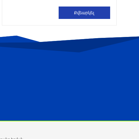
ամյա տղամարդը այրվածքներով
տեղափոխվել է «Այրվածքաբանության
ազգային կենտրոն»
10 ժամ առաջ
Սլովակիայի արևելքում արտակարգ
դրություն է հայտարարվել շոգի
ալիքների պատճառով
10 ժամ առաջ
Երթևեկության կազմակերպման
փոփոխություն տեղի կունենա
10 ժամ առաջ
Հայաստանի հավաքականի նախկին
մարզիչը կգլխավորի Ղազախստանի
հավաքականը
11 ժամ առաջ