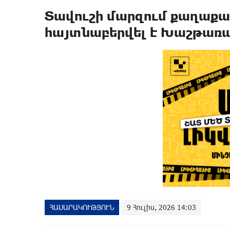
Տավուշի մարզում քաղաքաց
հայտնաբերվել է Խաշթառա
ՀԱՍԱՐԱԿՈՒԹՅՈՒՆ
9 Հուլիս, 2026 14:03