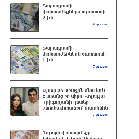
«Ռեալը» հայտարարել է Դիոմանդեի
Տարադրամի
տրանսֆերի մասին
փոխարժեքները օգոստոսի
2-ին
7 ժամ առաջ
6 օր առաջ
Վանաձորում բшխվել են «Jeep
Cherokee»-ն և «Toyota Camry»-ն
Տարադրամի
8 ժամ առաջ
փոխարժեքներն օգոստոսի
1-ին
7 օր առաջ
Մասկը մերժել է Կիևի խնդրանքը՝
օգտագործել Starlink-ը Ռուսաստանի
դեմ հարվшծները կառավարելու
Այսօր քո առաջին ծնունդն
համար
է առանց քո սիրո. Վոլոդյա
8 ժամ առաջ
Գրիգորյանի դստեր
շնորհավորանքը՝ մայրիկին
Երևանում և մարզերում
7 օր առաջ
էլեկտրաէներգիայի ընդհատումներ
կլինեն
Դոլարի փոխարժեքը
8 ժամ առաջ
նվազել է. եվրոն մի փոքր