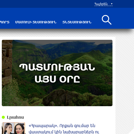
 Բաթումի բաց առաջնությունում
Հայերեն
Բրյանսկու
ՊՈՐՏ
ՄԱՄՈՒԼԻ ՏԵՍՈՒԹՅՈՒՆ
ՏՆՏԵՍՈՒԹՅՈՒՆ
8th of August
ՊԱՏՄՈՒԹՅԱՆ
Բոյակի ճակատամարտի օր.
պատմության այս օրը (7 օգոստոս)
ԱՅՍ ՕՐԸ
Լրահոս
«Հրապարակ». Որքան գումար են
վաստակում կին նախարարներն ու