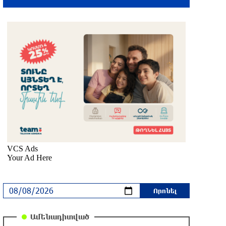
Երգչուհի Բեյոնսեն ​​4 դատական հայց է
ներկայացրել Թուրքիայում
6 ժամ առաջ
Երևանյան լճում իրականացվել են
մաքրման աշխատանքներ
6 ժամ առաջ
Իտալական Սիցիլիա կղզում ժայթքել է
Էտնա հրաբուխը
7 ժամ առաջ
Պայթյուն՝ Իրանում․ հաղորդվում է
զոհերի ու վիրավորների մասին
7 ժամ առաջ
Ամենադիտված