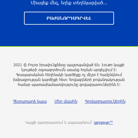
Միացեք մեզ, եղեք տեղեկացված...
10 ժամ առաջ
Հայաստանի բնակչության թիվը շուրջ 7
ԲԱԺԱՆՈՐԴԱԳՐՎԵԼ
հազարով ավելացել է
10 ժամ առաջ
Իսրայելի ՊԲ-ն հարձակվել է Լիբանանում
«Հըզբոլլահ»-ի հրամանատարական կետերի և
պահեստների վրա
2021 © Բոլոր իրավունքները պաշտպանված են: 1or.am կայքի
նյութերի օգտագործումն առանց հղման արգելվում է:
10 ժամ առաջ
Հրապարակման հեղինակի կարծիքը ոչ միշտ է համընկնում
խմբագրության կարծիքի հետ: Գովազդների բովանդակության
համար պատասխանատվությունը գովազդատուներինն է:
«Ռեալ Մադրիդ»-ն ու «ՌԲ Լայպցիգը»
համաձայնության են եկել Յան Դիոմանդեի
Հետադարձ կապ
Մեր մասին
Գովազդատուներին
տրանսֆերի վերաբերյալ
11 ժամ առաջ
Կայքի պատրաստում և սպասարկում՝
sargssyan™
ՆԳՆ-ն մանրամասներ է հայտնել
բենզալցակայանում տեղի ունեցած