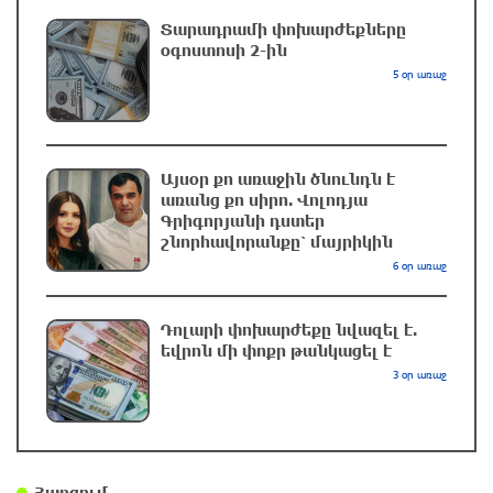
Տարադրամի փոխարժեքները
Վթար Լոռու մարզում․ փրկարարները
օգոստոսի 2-ին
վարորդին դուրս են բերել արգելափակումից
5 օր առաջ
8 ժամ առաջ
Երևանում երթուղիների փոփոխություն կլինի
Այսօր քո առաջին ծնունդն է
8 ժամ առաջ
առանց քո սիրո. Վոլոդյա
Գրիգորյանի դստեր
շնորհավորանքը՝ մայրիկին
6 օր առաջ
UFC 331 մրցաշարում Ծառուկյան-Օլիվեյրա
մենամարտի չեղարկման պատճառը
բացահայտվել է
Դոլարի փոխարժեքը նվազել է.
եվրոն մի փոքր թանկացել է
8 ժամ առաջ
3 օր առաջ
ՆԳՆ-ն՝ աղբակույտի տակ մնացած
քաղաքացու մահվան մասին
8 ժամ առաջ
Հարցում