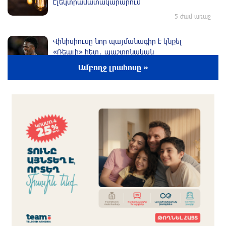
էլեկտրամատակարարում
5 ժամ առաջ
Վինիսիուսը նոր պայմանագիր է կնքել
«Ռեալի» հետ․ պաշտոնական
5 ժամ առաջ
Ամբողջ լրահոսը »
Սպասվում է քամու ուժգնացում, ամպրոպ․
եղանակը՝ օգոստոսի 7-ից 11-ին
6 ժամ առաջ
Խոշոր հրդեհ՝ Երևանի Սիլիկյան թաղամասի
հարևանությամբ գտնվող աղբավայրում.
կրակն ու ծուխը տեսանելի են մի քանի
կիլոմետրից
6 ժամ առաջ
Հնդկաստանի և Իսրայելի վարչապետները