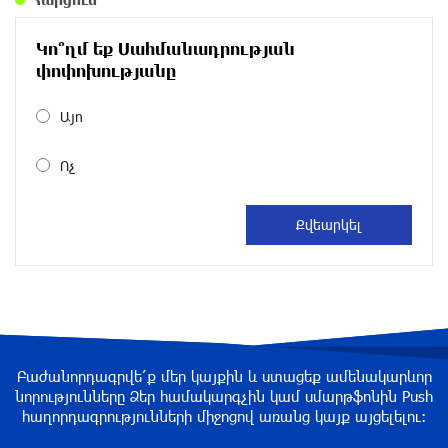
Ավտովթար՝ Կոտայքի մարզում. Զովունի-
Կո՞ղմ եք Սահմանադրության
Եղվարդ ճանապարհին բախվել են «Alfa
փոփոխությանը
Romeo»-ն և «Opel»-ը. կա վիրավոր
9 ժամ առաջ
Այո
Արժևորվում է Շիրակի երգիծական
Ոչ
բանահյուսությունը
9 ժամ առաջ
Վրաստանում պետական ​​պաշտոնյային
կաշառելու փորձի համար քաղաքացի է
ձերբակալվել
10 ժամ առաջ
Բաժանորդագրվե՛ք մեր կայքին և ստացեք ամենակարևոր
ՌԴ-ն պատրաստ է շարունակել Հայաստանի
նորությունները Ձեր համակարգչին կամ սմարթֆոնին Push
երկաթուղիների կոնցեսիոն կառավարումը.
հաղորդագրությունների միջոցով առանց կայք այցելելու։
Օվերչուկ