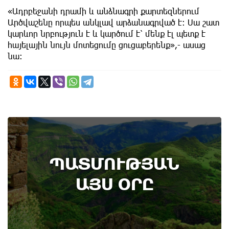
«Ադրբեջանի դրամի և անձնագրի քարտեզներում
Արծվաշենը որպես անկլավ արձանագրված է։ Սա շատ
կարևոր նրբություն է և կարծում է՝ մենք էլ պետք է
հայելային նույն մոտեցումը ցուցաբերենք»,- ասաց
նա։
7th of August
ՊԱՏՄՈՒԹՅԱՆ
Կառավարությունը ազդարարել է Հյուսիս -
Հարավ ավտոմայրուղու շինարարության
ԱՅՍ ՕՐԸ
մեկնարկը․ պատմության այս օրը (6
օգոստոս)