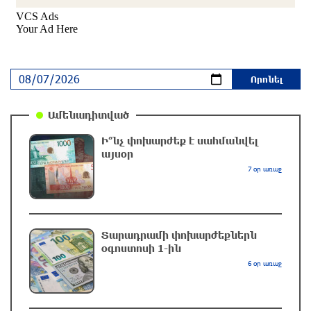
քննարկել են Մերձավոր Արևելքում տիրող
իրավիճակը
6 ժամ առաջ
Մալաթիա-Սեբաստիա վարչական շրջանում
արմատից փտած հերթական ծառն է
տապալվել
Ամենադիտված
7 ժամ առաջ
Ի՞նչ փոխարժեք է սահմանվել
այսօր
Իրանը և Օմանը պլանավորում են փոխել
7 օր առաջ
Հորմուզի նեղուցի նավագնացության
կառուցվածքը
7 ժամ առաջ
Տարադրամի փոխարժեքներն
8-ամյա Մոնթե Մուրադյանն ու Սյունե
օգոստոսի 1-ին
Քոսակյանը հաղթահարել են Արարատի
6 օր առաջ
գագաթը
7 ժամ առաջ