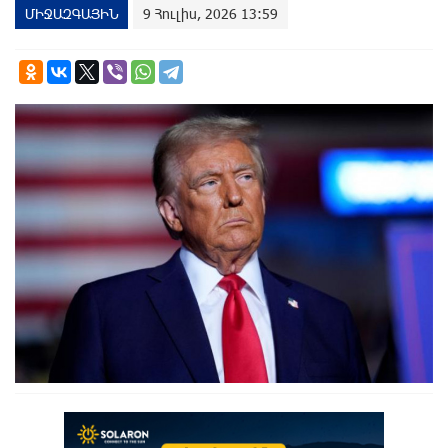
ՄԻՋԱԶԳԱՅԻՆ
9 Հուլիս, 2026 13:59