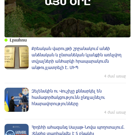
ԱՅՍ ՕՐԸ
Լրահոս
Քրեական վարույթի շրջանակում անձի
անձնական և ընտանեկան կյանքին առնչվող
տվյալների անհարկի հրապարակումն
անթույլատրելի է. ՄԻՊ
4 ժամ առաջ
Զելենսկին ու Վուչիչը քննարկել են
համագործակցությունն ընդլայնելու
հնարավորությունները
4 ժամ առաջ
Հրդեհի ահազանգ Սայաթ-Նովա պողոտայում.
շենքից տարհանվել է 5 բնակիչ