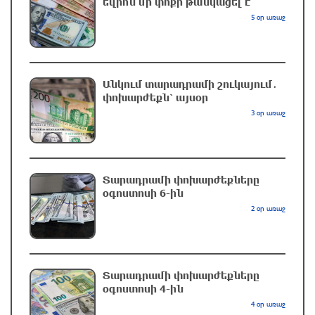
Դմիտրի Մեդվեդև. Արևմուտքի
եվրոն մի փոքր թանկացել է
քաղաքականությունը Հայաստանի
5 օր առաջ
նկատմամբ կրկնում է վրացական սցենարը
43 րոպե առաջ
Անկում տարադրամի շուկայում․
Եղանակը առաջիկա 5 օրերին
փոխարժեքն՝ այսօր
24 րոպե առաջ
3 օր առաջ
Էստոնիայում կոչ են արել փակել
Ռուսաստանի հետ սահմանը
Տարադրամի փոխարժեքները
օգոստոսի 6-ին
14 րոպե առաջ
2 օր առաջ
Խաղաղությունն անհնար է առանց ՀՀ
ինքնիշխան տարածքից ադրբեջանական
զինվшծ ուժերի դուրսբերման․ Իշխան
Տարադրամի փոխարժեքները
Սաղաթելյան
օգոստոսի 4-ին
4 օր առաջ
6 րոպե առաջ