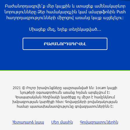
Բաժանորդագրվե՛ք մեր կայքին և ստացեք ամենակարևոր
նորությունները Ձեր համակարգչին կամ սմարթֆոնին Push
ՀՕՊ-ն առավոտյան խnցել է 83 անօդաչու
հաղորդագրությունների միջոցով առանց կայք այցելելու։
թռչող սարք. ՌԴ ՊՆ
Միացեք մեզ, եղեք տեղեկացված...
3 ժամ առաջ
ԲԱԺԱՆՈՐԴԱԳՐՎԵԼ
Հրազդանում բացվել է Firebird AI ընկերության
«ԱԲ գործարանը». Մխիթար Հայրապետյան
3 ժամ առաջ
Որ հարցնես՝ կասեն՝ եթե խոսենք, սահմանին
խաղաղություն չի լինի, պшտերազմ կuադրենք
2021 © Բոլոր իրավունքները պաշտպանված են: 1or.am կայքի
և այլ հիմարnւթյուններ․ Տիգրան
նյութերի օգտագործումն առանց հղման արգելվում է:
Աբրահամյան
Հրապարակման հեղինակի կարծիքը ոչ միշտ է համընկնում
խմբագրության կարծիքի հետ: Գովազդների բովանդակության
4 ժամ առաջ
համար պատասխանատվությունը գովազդատուներինն է:
«Քաղաքագետ Աթաև. Փաշինյանը
Հետադարձ կապ
Մեր մասին
Գովազդատուներին
ընդդիմության առաջնորդներին համարում է