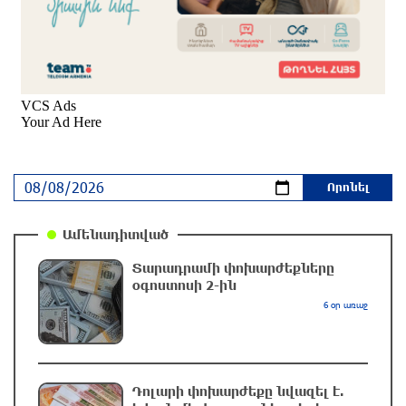
2 ժամ առաջ
Երևանի Կենտրոնում փոշու
պարունակությունը գրեթե ամբողջ շաբաթ
գերազանցել է թույլատրելի սահմանը
2 ժամ առաջ
Իրանը պատրաստ է բացել Հորմուզի նեղուցը,
եթե ԱՄՆ-ն ընդունի հանրապետության
պայմանները
Ամենադիտված
մեկ ժամ առաջ
Տարադրամի փոխարժեքները
օգոստոսի 2-ին
Երևանում անցկացվել է հաշմանդամություն
6 օր առաջ
ունեցող անձանց միջազգային մարզական
փառատոն
մեկ ժամ առաջ
Դոլարի փոխարժեքը նվազել է.