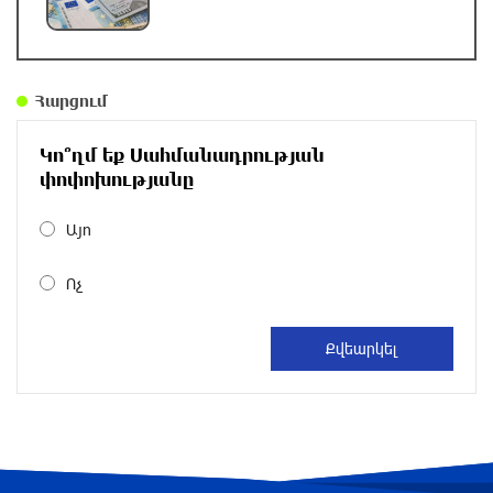
Տղամարդը ծեծել է շտապօգնության բժշկին և
վարորդին
24 րոպե առաջ
Հարցում
Կո՞ղմ եք Սահմանադրության
Իրական խաղաղությանն ուղղված թիվ մեկ
փոփոխությանը
քայլը պետք է լիներ մեր բոլոր գերիների
ազատ արձակումը
Այո
մեկ ժամ առաջ
Ոչ
Իրանի ԱԳ նախարարը հարևան մահմեդական
երկրներին «իսկական եղբայրության» կոչ է
արել
2 ժամ առաջ
68 տարեկանում կյանքից հեռացել է Լիոնել
Մեսսիի հայրը
2 ժամ առաջ