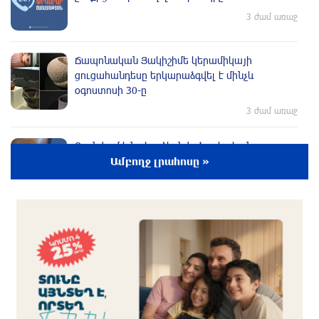
3 ժամ առաջ
Ճապոնական Յակիշիմե կերամիկայի
ցուցահանդեսը երկարաձգվել է մինչև
օգոստոսի 30-ը
3 ժամ առաջ
Որոնվում է նախաձեռնված քրեական
վարույթի շրջանակներում
Ամբողջ լրահոսը »
3 ժամ առաջ
Փաշինյանն ու Թրամփը հեռախոսազրույց են
ունեցել
2 ժամ առաջ
Սիցիլիայի օդանավակայանը փակվել է Էթնա
հրաբխի ժայթքման պատճառով