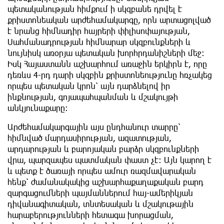
պետականության հիմքում ի սկզբանե դրվել է
քրիստոնեական արժեհամակարգը, որն արտացոլված
է նրանց հիմնադիր հայրերի փիլիսոփայության,
Սահմանադրության հիմնարար սկզբունքների և
նույնիսկ առօրյա պետական խորհրդանիշների մեջ։
Իսկ Հայաստանն աշխարհում առաջին երկիրն է, որը
դեռևս 4-րդ դարի սկզբին քրիստոնեությունը հռչակեց
որպես պետական կրոն՝ այն դարձնելով իր
ինքնության, գոյապահպանման և մշակույթի
անկյունաքարը։
Արժեհամակարգային այս ընդհանուր տարրը՝
հիմնված մարդասիրության, ազատության,
արդարության և բարոյական բարձր սկզբունքների
վրա, պարզապես պատմական փաստ չէ։ Այն կարող է
և պետք է ծառայի որպես ամուր ռազմավարական
հենք՝ ժամանակակից աշխարհաքաղաքական բարդ
զարգացումների պայմաններում հայ-ամերիկյան
դիվանագիտական, տնտեսական և մշակութային
հարաբերությունների հետագա խորացման,