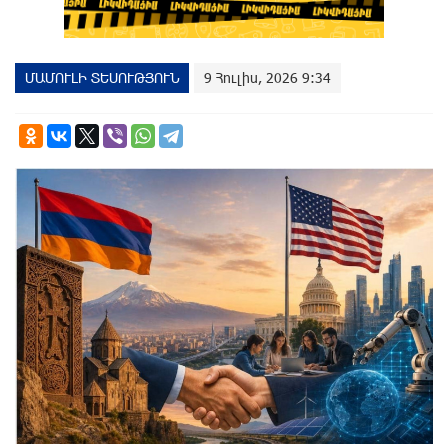
ՄԱՄՈՒԼԻ ՏԵՍՈՒԹՅՈՒՆ
9 Հուլիս, 2026 9:34