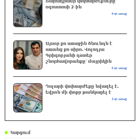
Տարադրամի փոխարժեքները
պայթյունից
օգոստոսի 2-ին
4 օր առաջ
2 րոպե առաջ
Նուբարաշենի աղբավայրում տրակտորով
աղբը հրելիս այն լցվել է 29-ամյա
աշխատակցի վրա. վերջինս մահացել է
Այսօր քո առաջին ծնունդն է
առանց քո սիրո. Վոլոդյա
4 րոպե առաջ
Գրիգորյանի դստեր
շնորհավորանքը՝ մայրիկին
Ռուսաստանը քննարկում է նոր մեգա-
5 օր առաջ
նախագիծ
16 րոպե առաջ
Դոլարի փոխարժեքը նվազել է.
եվրոն մի փոքր թանկացել է
3 օր առաջ
1,7 մլն դրամ կհատկացվի Ռաիսա Մկրտչյանի
հուղարկավորության հետ կապված ծախսերը
փոխհատուցելու նպատակով
39 րոպե առաջ
Հարցում
Մեսսին դուբլի հեղինակ է դարձել «Ինտեր