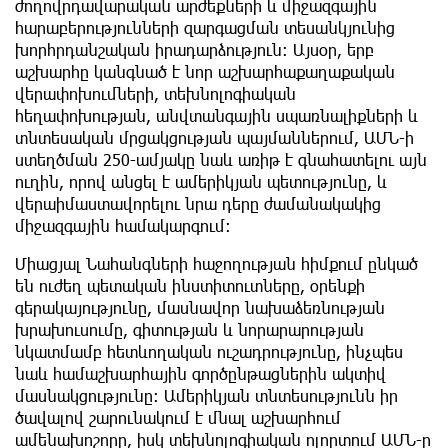
ժողովրդավարական արժեքների և միջազգային
հարաբերությունների զարգացման տեսանկյունից
խորհրդանշական իրադարձություն։ Այսօր, երբ
աշխարհը կանգնած է նոր աշխարհաքաղաքական
վերափոխումների, տեխնոլոգիական
հեղափոխության, անվտանգային սպառնալիքների և
տնտեսական մրցակցության պայմաններում, ԱՄՆ-ի
ստեղծման 250-ամյակը նաև առիթ է գնահատելու այն
ուղին, որով անցել է ամերիկյան պետությունը, և
վերաիմաստավորելու նրա դերը ժամանակակից
միջազգային համակարգում։
Միացյալ Նահանգների հաջողության հիմքում ընկած
են ուժեղ պետական ինստիտուտները, օրենքի
գերակայությունը, մասնավոր նախաձեռնության
խրախուսումը, գիտության և նորարարության
նկատմամբ հետևողական ուշադրությունը, ինչպես
նաև համաշխարհային գործընթացներին ակտիվ
մասնակցությունը։ Ամերիկյան տնտեսությունն իր
ծավալով շարունակում է մնալ աշխարհում
ամենախոշորը, իսկ տեխնոլոգիական ոլորտում ԱՄՆ-ը