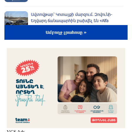
Ավտովթար՝ Կոտայքի մարզում. Զովունի-
Եղվարդ ճանապարհին բախվել են «Alfa
Romeo»-ն և «Opel»-ը. կա վիրավոր
Ամբողջ լրահոսը »
3 ժամ առաջ
Արժևորվում է Շիրակի երգիծական
բանահյուսությունը
2 ժամ առաջ
Վրաստանում պետական ​​պաշտոնյային
կաշառելու փորձի համար քաղաքացի է
ձերբակալվել
2 ժամ առաջ
ՌԴ-ն պատրաստ է շարունակել Հայաստանի
երկաթուղիների կոնցեսիոն կառավարումը.
Օվերչուկ