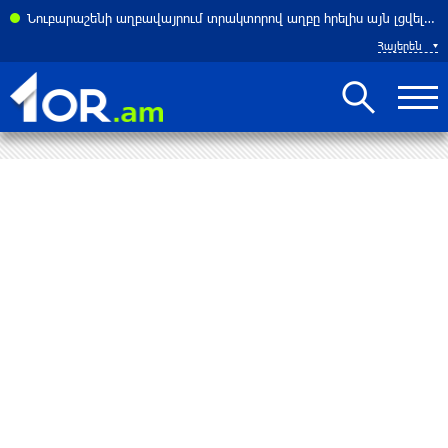
ասներ է հայտնել բենզալցակայանում տեղի ունեցած պայթյունից
Նուբարաշենի աղբավայրում տրակտորով աղբը հրելիս այն լցվել է 29-ամյա աշխատակցի վրա. վերջինս մահացել է
Հայերեն