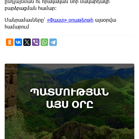
ընդլայնման ու որակական նոր մակարդակի
բարձրացման համար։
Մանրամասները՝
«Փաստ» օրաթերթի
այսօրվա
համարում
6th of August
ՊԱՏՄՈՒԹՅԱՆ
Կառավարությունը ազդարարել է Հյուսիս -
Հարավ ավտոմայրուղու շինարարության
ԱՅՍ ՕՐԸ
մեկնարկը․ պատմության այս օրը (6
օգոստոս)