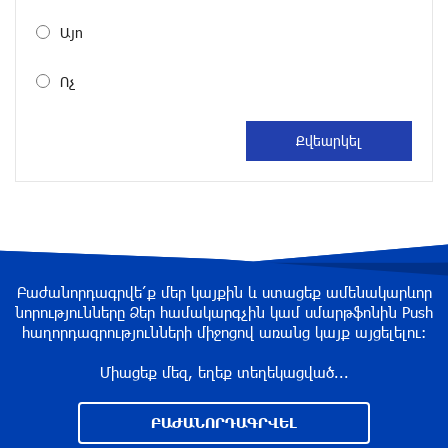
Այո
Կրկնվող թատերական դիվանագիտություն․
Իրանի խորհրդարանի խոսնակը զգուշացրել է
Ոչ
Իրանի վրա լայնածավալ հարձակման մասին
2 ժամ առաջ
Թուրքիան, Սաուդյան Արաբիան և
Պակիստանը մտադիր են ռшզմական դաշինք
ստեղծել
3 ժամ առաջ
«Հակամարտությունը կարող է հեռու գնալ»
Բաժանորդագրվե՛ք մեր կայքին և ստացեք ամենակարևոր
նորությունները Ձեր համակարգչին կամ սմարթֆոնին Push
3 ժամ առաջ
հաղորդագրությունների միջոցով առանց կայք այցելելու։
Միացեք մեզ, եղեք տեղեկացված...
ՀՀ–ի համար ԵԱՏՄ–ի հետ
համագործակցության խորացումը
ԲԱԺԱՆՈՐԴԱԳՐՎԵԼ
առաջնահերթություն է. Փաշինյան