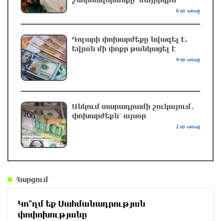
6 օր առաջ
Սաուդյան Արաբիան հայտնել է հութիների
հարձակման հետևանքով 11 քաղաքացիական
անձի վիրավորվելու մասին
Դոլարի փոխարժեքը նվազել է.
եվրոն մի փոքր թանկացել է
2 ժամ առաջ
4 օր առաջ
Կարծում եմ՝ Փիթ Հեգսեթը լավագույններից
մեկն է․ Թրամփ
2 ժամ առաջ
Անկում տարադրամի շուկայում․
փոխարժեքն՝ այսօր
2 օր առաջ
Իրանը պահանջել է փակել Հորմուզի նեղուցը
ԱՄՆ–ի և Իսրայելի նավերի համար. ԶԼՄ
2 ժամ առաջ
Հարցում
Ծանոթ ու միարժամանակ անհայտ … պահածո
«Կիլկի»
Կո՞ղմ եք Սահմանադրության
2 ժամ առաջ
փոփոխությանը