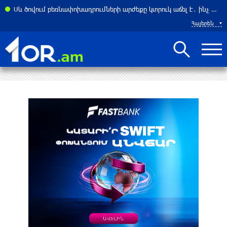
ել Հորմուզի նեղուցը ԱՄՆ–ի և Իսրայելի նավերի համար. ԶԼՄ
Սև ծովում բեռնափոխադրումների արժեքը կտրուկ աճել է․ ինչ ազդեցություն կունենա այն Հայաստանի վրա
Հայերեն