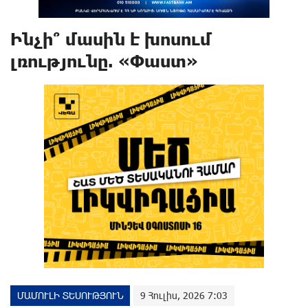
Ինչի՞ մասին է խոսում
լռությունը. «Փաստ»
ՄԱՄՈՒԼԻ ՏԵՍՈՒԹՅՈՒՆ
9 Հուլիս, 2026 7:03