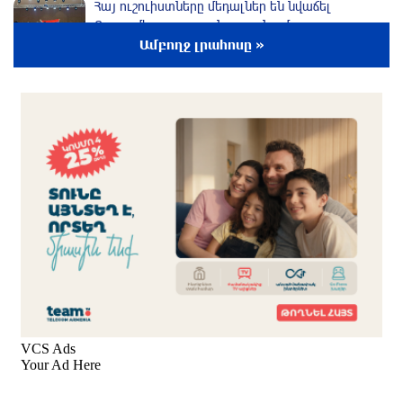
Հայ ուշուիստները մեդալներ են նվաճել
Բաթումի բաց առաջնությունում
Ամբողջ լրահոսը »
3 ժամ առաջ
Բրյանսկում ուժգին պայթյուն է տեղի ունեցել․
ՌԴ
2 ժամ առաջ
Հայաստանի հավաքականի նախկին գլխավոր
մարզիչը նոր ազգային ընտրանի է գլխավորել
2 ժամ առաջ
Պայմանները չեն կատարվել․ ՈՒԵՖԱ-ի
հայտարարությունը
մեկ ժամ առաջ