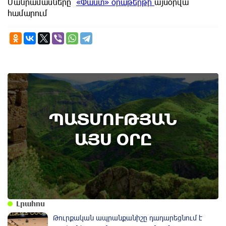
Մանրամասները՝
«Փաստ» օրաթերթի
այսօրվա
համարում
7th of August
ՊԱՏՄՈՒԹՅԱՆ
Բոյակի ճակատամարտի օր. պատմության
այս օրը (7 օգոստոս)
ԱՅՍ ՕՐԸ
Լրահոս
Թուրքական ապրանքանիշը դադարեցնում է