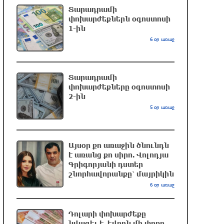
Տարադրամի
Սպասվում է քամու ուժգնացում,
փոխարժեքներն օգոստոսի
ամպրոպ․ եղանակը՝ օգոստոսի 7-ից
1-ին
11-ին
6 օր առաջ
8 ժամ առաջ
Խոշոր հրդեհ՝ Երևանի Սիլիկյան
Տարադրամի
փոխարժեքները օգոստոսի
թաղամասի հարևանությամբ գտնվող
2-ին
աղբավայրում. կրակն ու ծուխը
5 օր առաջ
տեսանելի են մի քանի կիլոմետրից
8 ժամ առաջ
Այսօր քո առաջին ծնունդն
Հնդկաստանի և Իսրայելի
է առանց քո սիրո. Վոլոդյա
վարչապետները քննարկել են
Գրիգորյանի դստեր
Մերձավոր Արևելքում տիրող
շնորհավորանքը՝ մայրիկին
իրավիճակը
6 օր առաջ
8 ժամ առաջ
Դոլարի փոխարժեքը
Մալաթիա-Սեբաստիա վարչական
նվազել է. եվրոն մի փոքր