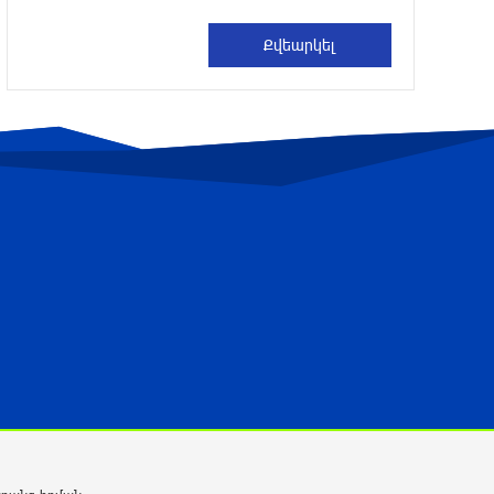
Երևանում երթուղիների
փոփոխություն կլինի
10 ժամ առաջ
UFC 331 մրցաշարում Ծառուկյան-
Օլիվեյրա մենամարտի չեղարկման
պատճառը բացահայտվել է
10 ժամ առաջ
ՆԳՆ-ն՝ աղբակույտի տակ մնացած
քաղաքացու մահվան մասին
10 ժամ առաջ
Ավտովթար՝ Կոտայքի մարզում.
Զովունի-Եղվարդ ճանապարհին
բախվել են «Alfa Romeo»-ն և «Opel»-ը.
կա վիրավոր