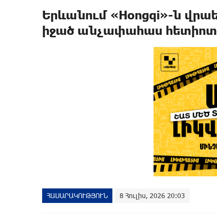
Երևանում «Hongqi»-ն վրա
իջած անչափահաս հետիոտ
ՀԱՍԱՐԱԿՈՒԹՅՈՒՆ
8 Հուլիս, 2026 20:03