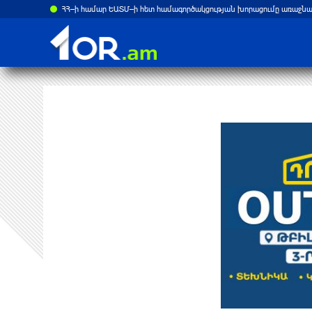
ՀՀ–ի համար ԵԱՏՄ–ի հետ համագործակցության խորացումը առաջնահ