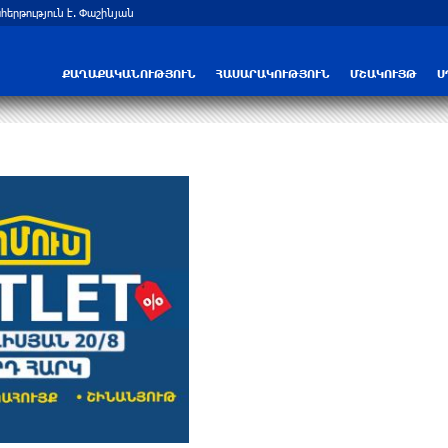
երթություն է. Փաշինյան
Ռուս-ուկրաինական hակամարտության 
ՔԱՂԱՔԱԿԱՆՈՒԹՅՈՒՆ
ՀԱՍԱՐԱԿՈՒԹՅՈՒՆ
ՄՇԱԿՈՒՅԹ
Ս