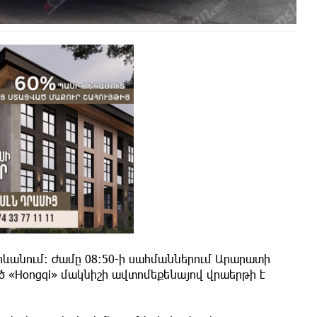
լ Երևանում։ Ժամը 08։50-ի սահմաններում Արարատի
ած «Hongqi» մակնիշի ավտոմեքենայով վրաերթի է