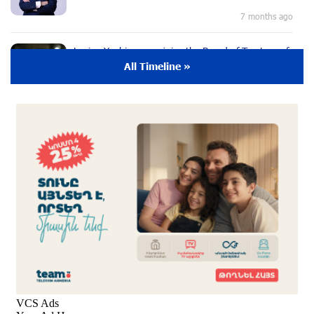
7 months ago
Lusine Yeghiazaryan joins the Board of Trustees of
the Music for the Future Foundation
All Timeline »
9 months ago
Young Musician from the “Born in Artsakh”
Program, Arsen Safaryan, Performed at the
Anniversary Concert of the “Artis Futura”
Foundation with the Moscow “Russian
Philharmonia” Symphony Orchestra
9 months ago
Young Musicians of the “Born in Artsakh” Program
Bring the Voice of Artsakh to Moscow
9 months ago