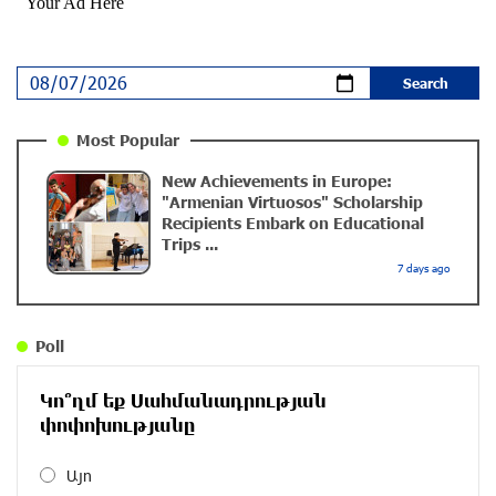
The Sound of Artsakh in the USA
10 months ago
Educational Trip and First U.S. Concert of the Music
Most Popular
for Future Foundation’s Young Musicians
New Achievements in Europe:
10 months ago
"Armenian Virtuosos" Scholarship
Recipients Embark on Educational
Trips ...
Empowering the Next Generation of Armenian
7 days ago
Talents: “Music for Future” Foundation’s First
Concert in the U.S.
10 months ago
Poll
DIALOG Organization - Partner of the “Born in
Կո՞ղմ եք Սահմանադրության
Artsakh” Program
փոփոխությանը
about a year ago
Այո