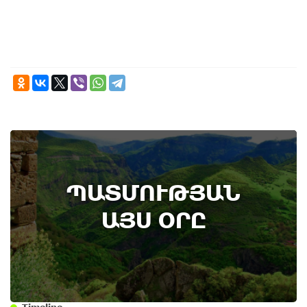
ՊԱՏՄՈՒԹՅԱՆ
ԱՅՍ ՕՐԸ