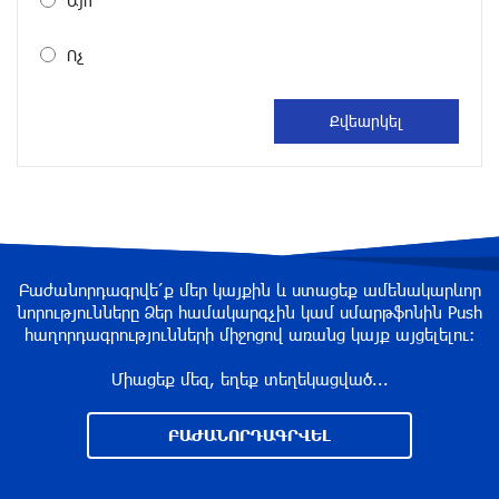
Այո
Պեղումներ և նոր բացահայտում Հին
Խնձորեսկում
Ոչ
3 ժամ առաջ
Սալահը կարիերան կշարունակի Թուրքիայում
3 ժամ առաջ
Մեքենաներից գողություններ և շորթում
Երևանում. բացահայտվել է «Տեսլայով»
Բաժանորդագրվե՛ք մեր կայքին և ստացեք ամենակարևոր
հանցավոր խումբը
նորությունները Ձեր համակարգչին կամ սմարթֆոնին Push
3 ժամ առաջ
հաղորդագրությունների միջոցով առանց կայք այցելելու։
Միացեք մեզ, եղեք տեղեկացված...
Նոր հաղորդագրություն՝ Wildberries-ից․ ի՞նչ
են ասում ընկերությունից
ԲԱԺԱՆՈՐԴԱԳՐՎԵԼ
4 ժամ առաջ