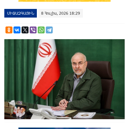
ՄԻՋԱԶԳԱՅԻՆ
8 Հուլիս, 2026 18:29