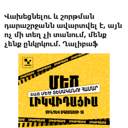
Վախեցնելnւ և շnրթման
դարաշրջանն ավարտվել է, այն
ոչ մի տեղ չի տանում, մենք
չենք ընկրկnւմ. Ղալիբաֆ