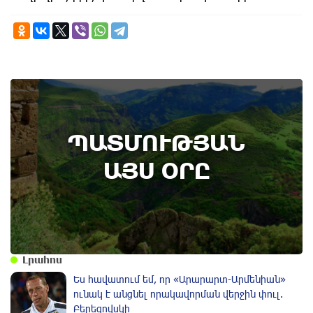
6th of August
ՊԱՏՄՈՒԹՅԱՆ
Տավուշի մարզի Ոսկեպարում հայ-ռուսական
համագործակցության շրջանակում ռուս
ԱՅՍ ՕՐԸ
սահմանապահներ են տեղակայվել․
պատմության այս օրը (5 օգոստոս)
Լրահոս
Ես հավատում եմ, որ «Արարարտ-Արմենիան»
ունակ է անցնել որակավորման վերջին փուլ.
Բերեզովսկի