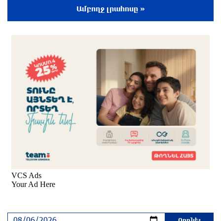
չի լինելու
Ամբողջ լրահոսը »
մեկ ժամ առաջ
Եվրոպայի մայրաքաղաքները գրանցում են
շոգի նոր ռեկորդներ
27 րոպե առաջ
Զովունի-Եղվարդ ճանապարհին բախվել են
«Alfa Romeo»-ն և «Opel»-ը. կա վիրավոր
8 րոպե առաջ
Իրանն ու Օմանը համաձայնեցրել են Հորմուզի
նեղուցով նոր երթուղու կոորդինատները
10 րոպե առաջ
Կեղծ էջով քաղաքացիներին առաջարկվում է