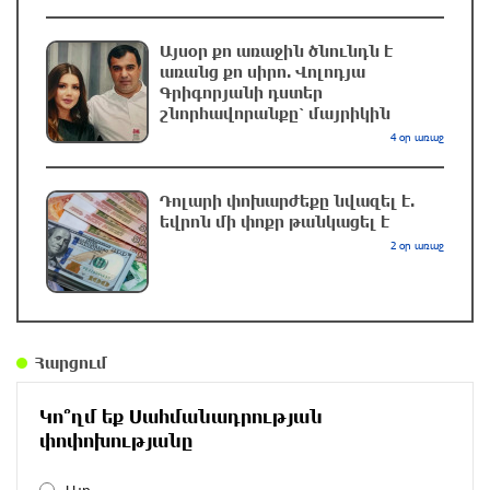
ինքնաթիռի և երեք ավիաընկերության
նկատմամբ պատժամիջոցները
Այսօր քո առաջին ծնունդն է
առանց քո սիրո. Վոլոդյա
2 ժամ առաջ
Գրիգորյանի դստեր
շնորհավորանքը՝ մայրիկին
Լոնդոնի կենտրոնում զինված անձը դանակով
4 օր առաջ
հարձակում է գործել. 4 վիրավոր կա
2 ժամ առաջ
Դոլարի փոխարժեքը նվազել է.
եվրոն մի փոքր թանկացել է
2 օր առաջ
Ռուսական ԱԹՍ-ներ արտադրող ընկերության
ղեկավարի դեմ մահափորձ է կատարվել
2 ժամ առաջ
Հարցում
4 մեդալ՝ մաթեմատիկական միջազգային
ուսանողական օլիմպիադայում
Կո՞ղմ եք Սահմանադրության
2 ժամ առաջ
փոփոխությանը