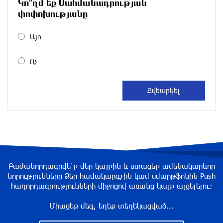
Սև ծովից մոտենում է ցիկլոն, որը կբերի
Կո՞ղմ եք Սահմանադրության
զովություն և խոնավություն․ Գագիկ
փոփոխությանը
Սուրենյան (տեսանյութ)
մեկ ժամ առաջ
Այո
«Հրապարակ». Որքան գումար են վաստակում
Ոչ
կին նախարարներն ու նրանց ամուսինները
2 ժամ առաջ
Հաջորդը զինվորականներն են. «Հրապարակ»
2 ժամ առաջ
Բաժանորդագրվե՛ք մեր կայքին և ստացեք ամենակարևոր
Ռուսաստանը խմբային հարվածներ է հասցրել
նորությունները Ձեր համակարգչին կամ սմարթֆոնին Push
Ուկրաինային
հաղորդագրությունների միջոցով առանց կայք այցելելու։
3 ժամ առաջ
Միացեք մեզ, եղեք տեղեկացված...