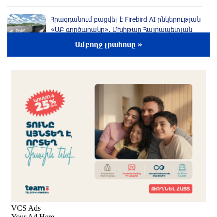
Հրազդանում բացվել է Firebird AI ընկերության
«ԱԲ գործարանը». Մխիթար Հայրապետյան
2 ժամ առաջ
Ամբողջ լրահոսը »
Որ հարցնես՝ կասեն՝ եթե խոսենք, սահմանին
խաղաղություն չի լինի, պшտերազմ կuադրենք
և այլ հիմարnւթյուններ․ Տիգրան
Աբրահամյան
մեկ ժամ առաջ
«Քաղաքագետ Աթաև. Փաշինյանը
ընդդիմության առաջնորդներին համարում է
անձնական թշնամիներ»
մեկ ժամ առաջ
Խոշոր վթար՝ Գեղարքունիքում, բախվել են
խոտ տեղափոխող «ԳԱԶ 53» և «Opel»․