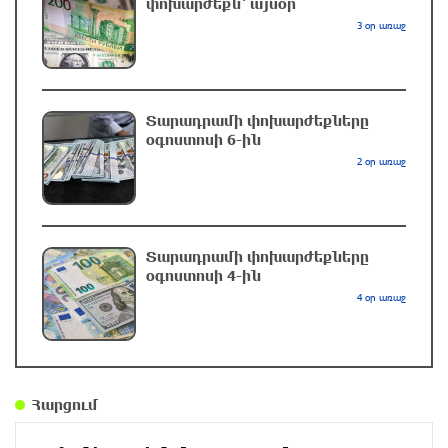
փոխարժեքն՝ այսօր
30 րոպե առաջ
3 օր առաջ
Պատմական ամնեզիա. Ինչո՞ւ է Հայաստանը
կրկին վստահում Եվրոպային և մերժում
Տարադրամի փոխարժեքները
Ռուսաստանին
օգոստոսի 6-ին
2 օր առաջ
մեկ ժամ առաջ
Փաշինյան․ «TRIPP-ը կօգնի, որ Հայաստանն ու
Ադրբեջանը միմյանց ընկալեն որպես
Տարադրամի փոխարժեքները
ճանապարհ, ոչ թե խոչընդոտ»
օգոստոսի 4-ին
մեկ ժամ առաջ
4 օր առաջ
Տեղի է ունեցել Գառնիի ճակատամարտը.
պատմության այս օրը (8 օգոստոս)
մեկ ժամ առաջ
Հարցում