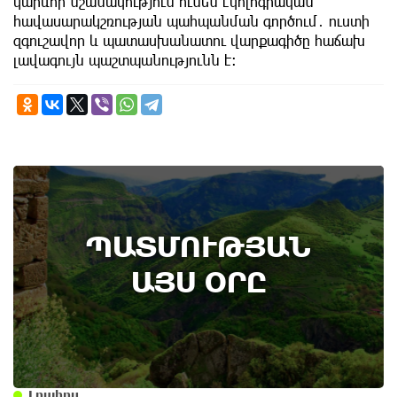
կարևոր նշանակություն ունեն էկոլոգիական
հավասարակշռության պահպանման գործում․ ուստի
զգուշավոր և պատասխանատու վարքագիծը հաճախ
լավագույն պաշտպանությունն է։
8th of August
ՊԱՏՄՈՒԹՅԱՆ
Տեղի է ունեցել Գառնիի ճակատամարտը.
պատմության այս օրը (8 օգոստոս)
ԱՅՍ ՕՐԸ
Լրահոս