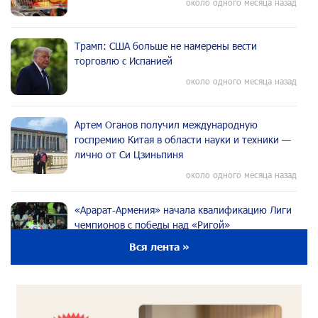
около одного месяца назад
Трамп: США больше не намерены вести
торговлю с Испанией
около одного месяца назад
Артем Оганов получил международную
госпремию Китая в области науки и техники —
лично от Си Цзиньпиня
около одного месяца назад
«Арарат‑Армения» начала квалификацию Лиги
чемпионов с победы над «Ригой»
около одного месяца назад
Вся лента »
Пакистанский самолет пропал с радаров над
Аравийским морем