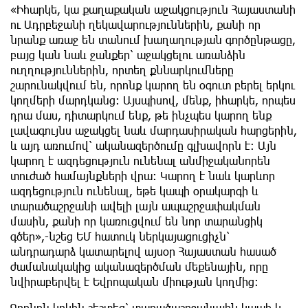
«Իհարկե, կա քաղաքական աջակցություն Հայաստանի
ու Ադրբեջանի ղեկավարություններին, քանի որ
նրանք առաջ են տանում խաղաղության գործընթացը,
բայց կան նաև ջանքեր՝ աջակցելու առանձին
ուղղություններին, որտեղ քննարկումները
շարունակվում են, որոնք կարող են օգուտ բերել երկու
կողմերի մարդկանց: Այսպիսով, մենք, իհարկե, որպես
դրա մաս, դիտարկում ենք, թե ինչպես կարող ենք
լավագույնս աջակցել նաև մարդասիրական հարցերին,
և այդ առումով՝ ականազերծումը գլխավորն է: Այն
կարող է ազդեցություն ունենալ անմիջականորեն
տուժած համայնքների վրա։ Կարող է նաև կարևոր
ազդեցություն ունենալ, եթե կապի օրակարգի և
տարածաշրջանի ավելի լայն ապաշրջափակման
մասին, քանի որ կառուցվում են նոր տարանցիկ
գծեր»,-նշեց ԵՄ հատուկ ներկայացուցիչն՝
անդրադարձ կատարելով այսօր Հայաստան հասած
ժամանակակից ականազերծման մեքենային, որը
նվիրաբերվել է Եվրոպական միության կողմից:
Գրոնոն կրկին շեշտեց՝ տարածաշրջանային կապի և