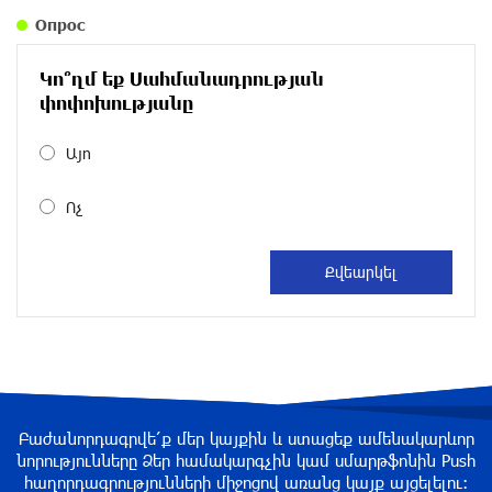
уроки истории: «Паст»
Опрос
около одного месяца назад
Կո՞ղմ եք Սահմանադրության
Размик Марукян стал обладателем бронзовой
փոփոխությանը
медали XV Международного конкурса артистов
балета
Այո
около одного месяца назад
Ոչ
«Росатом» готов построить новые АЭС, чтобы
избежать энергодефицита в Армении: Алексей
Лихачёв
около одного месяца назад
Армения заинтересована в полноценном
участии в ЕАЭС: Пашинян
около одного месяца назад
Բաժանորդագրվե՛ք մեր կայքին և ստացեք ամենակարևոր
նորությունները Ձեր համակարգչին կամ սմարթֆոնին Push
հաղորդագրությունների միջոցով առանց կայք այցելելու։
На автодороге Ереван-Севан произошел