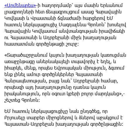
«Արմենպրես»
-ի հաղորդմամբ՝ այս մասին Երևանում
լրագրողների հետ ճեպազրույցում ասաց Հարավային
Կովկասի և Վրաստանի ճգնաժամի հարցերով ԵՄ
հատուկ ներկայացուցիչ Մագդալենա Գրոնոն՝ խոսելով
Հարավային Կովկասում անվտանգության իրավիճակի
ու Հայաստանի և Ադրբեջանի միջև խաղաղության
հաստատման գործընթացի շուրջ։
«Տարածաշրջանում կայուն խաղաղության կառուցման
առաջընթացը աներևակայելի տպավորիչ է եղել, և
իհարկե, մենք, որպես Եվրոպական միություն, ձգտում
ենք լինել ամուր գործընկերներ Հայաստանի
Հանրապետության, բայց նաև՝ Ադրբեջանի համար,
որպեսզի այդ խաղաղությունը դառնա կայուն
իրականություն, որն օգուտ կբերի բոլոր մարդկանց»,-
շեշտեց Գրոնոն:
ԵՄ հատուկ ներկայացուցիչը նաև ընդգծեց, որ
Բրյուսելը տարբեր միջոցներով և ձևերով աջակցում է
Հայաստան-Ադրբեջան խաղաղության գործընթացին։