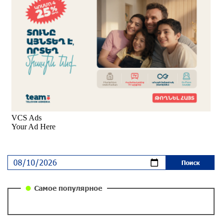
около одного месяца назад
Вопрос об аресте Чалабяна дошел до
Европейского парламента: «Паст»
около одного месяца назад
Почему стало модно «отчитывать» оппозицию,
и чего на самом деле ожидает общество?
«Паст»
около одного месяца назад
Ложная дилемма мандатов: почему тема
парламентского бойкота оппозиции - пустая
повестка дня? «Паст»
около одного месяца назад
Самое популярное
Правовой терроризм как начало падения
власти: пример Гагика Царукяна и горькие