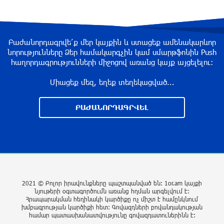
երկաթուղիների կոնցեսիոն կառավարումը.
Օվերչուկ
6 ժամ առաջ
Բաժանորդագրվե՛ք մեր կայքին և ստացեք ամենակարևոր
Հայաստանի բնակչության թիվը շուրջ 7
նորությունները Ձեր համակարգչին կամ սմարթֆոնին Push
հազարով ավելացել է
հաղորդագրությունների միջոցով առանց կայք այցելելու։
6 ժամ առաջ
Միացեք մեզ, եղեք տեղեկացված...
Իսրայելի ՊԲ-ն հարձակվել է Լիբանանում
ԲԱԺԱՆՈՐԴԱԳՐՎԵԼ
«Հըզբոլլահ»-ի հրամանատարական կետերի և
պահեստների վրա
6 ժամ առաջ
«Ռեալ Մադրիդ»-ն ու «ՌԲ Լայպցիգը»
համաձայնության են եկել Յան Դիոմանդեի
2021 © Բոլոր իրավունքները պաշտպանված են: 1or.am կայքի
տրանսֆերի վերաբերյալ
նյութերի օգտագործումն առանց հղման արգելվում է:
Հրապարակման հեղինակի կարծիքը ոչ միշտ է համընկնում
7 ժամ առաջ
խմբագրության կարծիքի հետ: Գովազդների բովանդակության
համար պատասխանատվությունը գովազդատուներինն է: