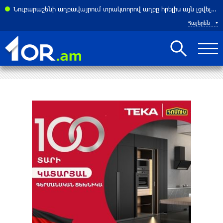
ասներ է հայտնել բենզալցակայանում տեղի ունեցած պայթյունից
Նուբարաշենի աղբավայրում տրակտորով աղբը հրելիս այն լցվել է 29-ամյա աշխատակցի վրա. վերջինս մահացել է
Հայերեն