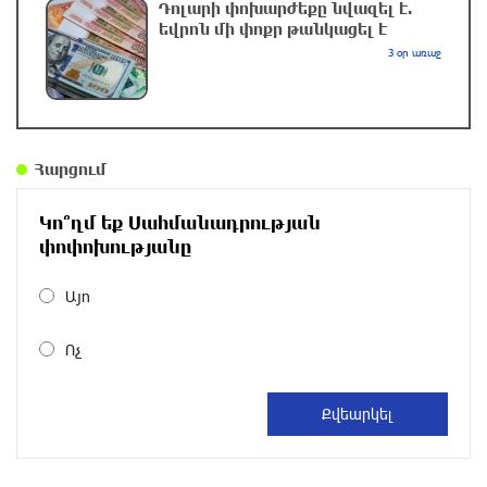
Դոլարի փոխարժեքը նվազել է.
4 ժամ առաջ
եվրոն մի փոքր թանկացել է
3 օր առաջ
Ավտովթար՝ Կոտայքի մարզում. Զովունի-
Եղվարդ ճանապարհին բախվել են «Alfa
Romeo»-ն և «Opel»-ը. կա վիրավոր
5 ժամ առաջ
Հարցում
Արժևորվում է Շիրակի երգիծական
Կո՞ղմ եք Սահմանադրության
բանահյուսությունը
փոփոխությանը
5 ժամ առաջ
Այո
Վրաստանում պետական ​​պաշտոնյային
Ոչ
կաշառելու փորձի համար քաղաքացի է
ձերբակալվել
5 ժամ առաջ
ՌԴ-ն պատրաստ է շարունակել Հայաստանի