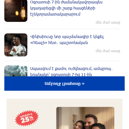
Օգոստոսի 7-ին ժամանակավորապես
կդադարեցվի մի շարք հասցեների
էլեկտրամատակարարում
մեկ ժամ առաջ
Վինիսիուսը նոր պայմանագիր է կնքել
«Ռեալի» հետ․ պաշտոնական
մեկ ժամ առաջ
Սպասվում է քամու ուժգնացում, ամպրոպ․
եղանակը՝ օգոստոսի 7-ից 11-ին
2 ժամ առաջ
Ամբողջ լրահոսը »
Խոշոր հրդեհ՝ Երևանի Սիլիկյան թաղամասի
հարևանությամբ գտնվող աղբավայրում.
կրակն ու ծուխը տեսանելի են մի քանի
կիլոմետրից
2 ժամ առաջ