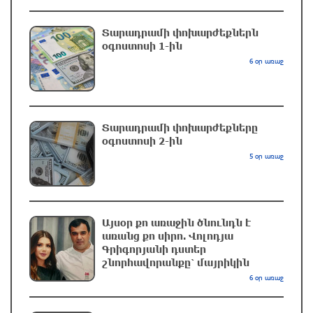
3 ժամ առաջ
Տարադրամի փոխարժեքներն
օգոստոսի 1-ին
Վթար Լոռու մարզում․ փրկարարները
6 օր առաջ
վարորդին դուրս են բերել արգելափակումից
3 ժամ առաջ
Տարադրամի փոխարժեքները
Երևանում երթուղիների փոփոխություն կլինի
օգոստոսի 2-ին
4 ժամ առաջ
5 օր առաջ
UFC 331 մրցաշարում Ծառուկյան-Օլիվեյրա
մենամարտի չեղարկման պատճառը
Այսօր քո առաջին ծնունդն է
բացահայտվել է
առանց քո սիրո. Վոլոդյա
Գրիգորյանի դստեր
4 ժամ առաջ
շնորհավորանքը՝ մայրիկին
6 օր առաջ
ՆԳՆ-ն՝ աղբակույտի տակ մնացած
քաղաքացու մահվան մասին