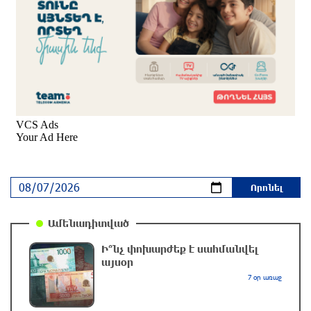
Հնդկաստանի և Իսրայելի վարչապետները
քննարկել են Մերձավոր Արևելքում տիրող
իրավիճակը
2 ժամ առաջ
Մալաթիա-Սեբաստիա վարչական շրջանում
արմատից փտած հերթական ծառն է
տապալվել
3 ժամ առաջ
Իրանը և Օմանը պլանավորում են փոխել
Հորմուզի նեղուցի նավագնացության
Ամենադիտված
կառուցվածքը
3 ժամ առաջ
Ի՞նչ փոխարժեք է սահմանվել
այսօր
8-ամյա Մոնթե Մուրադյանն ու Սյունե
7 օր առաջ
Քոսակյանը հաղթահարել են Արարատի
գագաթը