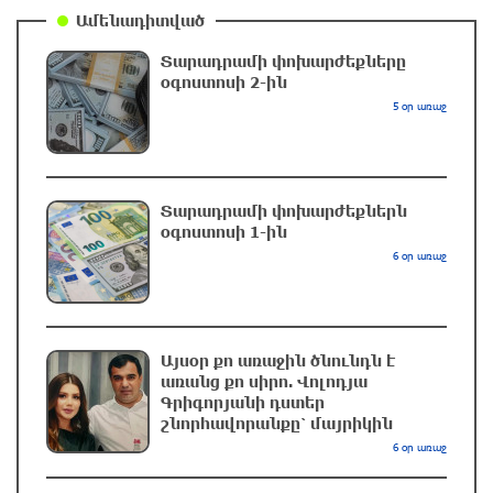
կգլխավորի Ղազախստանի հավաքականը
Ամենադիտված
մեկ ժամ առաջ
Տարադրամի փոխարժեքները
օգոստոսի 2-ին
ԱԱԾ-ն զեկույց է ներկայացրել
5 օր առաջ
մեկ ժամ առաջ
Տարադրամի փոխարժեքներն
Թրամփը ասել է, որ հանրապետականները
օգոստոսի 1-ին
կարող են պարտվել Կոնգրեսի միջանկյալ
6 օր առաջ
ընտրություններում
44 րոպե առաջ
Թուրքական ապրանքանիշը դադարեցնում է
Այսօր քո առաջին ծնունդն է
գործունեությունը Ռուսաստանում
առանց քո սիրո. Վոլոդյա
Գրիգորյանի դստեր
10 րոպե առաջ
շնորհավորանքը՝ մայրիկին
6 օր առաջ
Դանակահարություն՝ Մասիսի