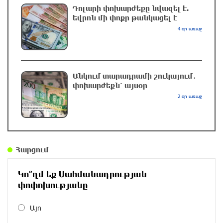
գազալցակայաններից մեկի մոտ. կասկածյալը
Դոլարի փոխարժեքը նվազել է.
ձերբակալվել է
եվրոն մի փոքր թանկացել է
6 րոպե առաջ
4 օր առաջ
Սև ծովում բեռնափոխադրումների արժեքը
կտրուկ աճել է․ ինչ ազդեցություն կունենա
այն Հայաստանի վրա
Անկում տարադրամի շուկայում․
փոխարժեքն՝ այսօր
28 րոպե առաջ
2 օր առաջ
Բելառուսում պակասում է ԽՍՀՄ
ժամանակների կառավարման համակարգը․
Լուկաշենկո
մեկ ժամ առաջ
Հարցում
Հայ ուշուիստները մեդալներ են նվաճել
Կո՞ղմ եք Սահմանադրության
Բաթումի բաց առաջնությունում
փոփոխությանը
մեկ ժամ առաջ
Այո