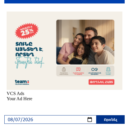
3 ժամ առաջ
Սարյան փողոցի բնակարաններից մեկում
պայթյունի հետևանքով 55-ամյա տղամարդը
այրվածքներով տեղափոխվել է
«Այրվածքաբանության ազգային կենտրոն»
2 ժամ առաջ
Սլովակիայի արևելքում արտակարգ դրություն
է հայտարարվել շոգի ալիքների պատճառով
2 ժամ առաջ
Երթևեկության կազմակերպման
փոփոխություն տեղի կունենա
2 ժամ առաջ
Հայաստանի հավաքականի նախկին մարզիչը