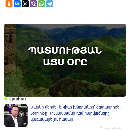
7th of August
ՊԱՏՄՈՒԹՅԱՆ
Բոյակի ճակատամարտի օր. պատմության
այս օրը (7 օգոստոս)
ԱՅՍ ՕՐԸ
Լրահոս
Մասկը մերժել է Կիևի խնդրանքը՝ օգտագործել
Starlink-ը Ռուսաստանի դեմ հարվшծները
կառավարելու համար
4 ժամ առաջ