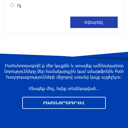
Բրյանսկում ուժգին պայթյուն է տեղի ունեցել․
Ոչ
ՌԴ
մեկ ժամ առաջ
Հայաստանի հավաքականի նախկին գլխավոր
մարզիչը նոր ազգային ընտրանի է գլխավորել
մեկ ժամ առաջ
Բաժանորդագրվե՛ք մեր կայքին և ստացեք ամենակարևոր
Պայմանները չեն կատարվել․ ՈՒԵՖԱ-ի
նորությունները Ձեր համակարգչին կամ սմարթֆոնին Push
հայտարարությունը
հաղորդագրությունների միջոցով առանց կայք այցելելու։
2 ժամ առաջ
Միացեք մեզ, եղեք տեղեկացված...
«Նոա»-ն ունի երկրպագուների աջակցության
ԲԱԺԱՆՈՐԴԱԳՐՎԵԼ
կարիքը Շվեյցարիայում
2 ժամ առաջ