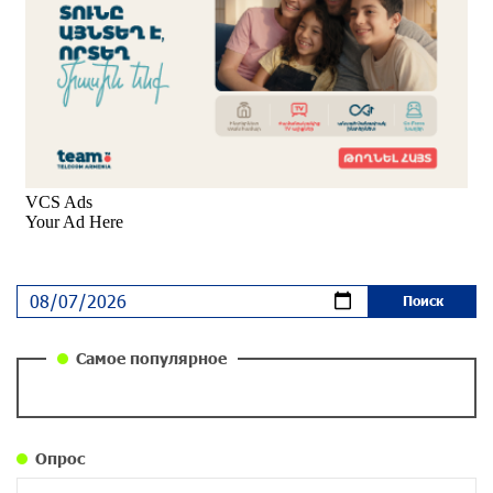
Вопрос об аресте Чалабяна дошел до
Европейского парламента: «Паст»
около одного месяца назад
Почему стало модно «отчитывать» оппозицию,
и чего на самом деле ожидает общество?
«Паст»
около одного месяца назад
Ложная дилемма мандатов: почему тема
парламентского бойкота оппозиции - пустая
повестка дня? «Паст»
около одного месяца назад
Самое популярное
Правовой терроризм как начало падения
власти: пример Гагика Царукяна и горькие
уроки истории: «Паст»
Опрос
около одного месяца назад