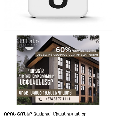
ՈՐՈՇ ՏՈՆԵՐ
-Զամբիա՝ Միասնության օր,