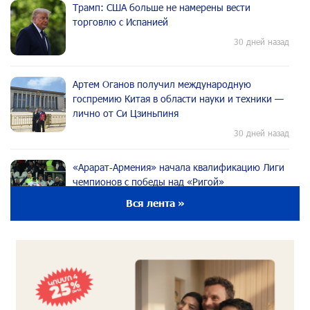
Трамп: США больше не намерены вести
торговлю с Испанией
30 дней назад
Артем Оганов получил международную
госпремию Китая в области науки и техники —
лично от Си Цзиньпиня
30 дней назад
«Арарат‑Армения» начала квалификацию Лиги
чемпионов с победы над «Ригой»
30 дней назад
Вся лента »
Пакистанский самолет пропал с радаров над
Аравийским морем
30 дней назад