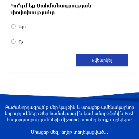
Կո՞ղմ եք Սահմանադրության
Размик Марукян стал обладателем бронзовой
փոփոխությանը
медали XV Международного конкурса артистов
балета
Այո
около одного месяца назад
Ոչ
«Росатом» готов построить новые АЭС, чтобы
избежать энергодефицита в Армении: Алексей
Лихачёв
около одного месяца назад
Армения заинтересована в полноценном
участии в ЕАЭС: Пашинян
около одного месяца назад
Բաժանորդագրվե՛ք մեր կայքին և ստացեք ամենակարևոր
նորությունները Ձեր համակարգչին կամ սմարթֆոնին Push
հաղորդագրությունների միջոցով առանց կայք այցելելու։
На автодороге Ереван-Севан произошел
камнепад
Միացեք մեզ, եղեք տեղեկացված...
около одного месяца назад