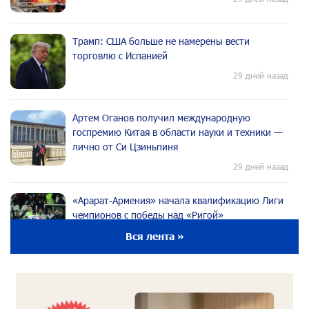
Трамп: США больше не намерены вести
торговлю с Испанией
29 дней назад
Артем Оганов получил международную
госпремию Китая в области науки и техники —
лично от Си Цзиньпиня
29 дней назад
«Арарат‑Армения» начала квалификацию Лиги
чемпионов с победы над «Ригой»
29 дней назад
Вся лента »
Пакистанский самолет пропал с радаров над
Аравийским морем