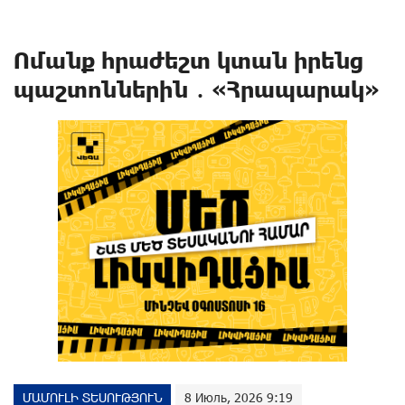
Ոմանք հրաժեշտ կտան իրենց
պաշտոններին ․ «Հրապարակ»
ՄԱՄՈՒԼԻ ՏԵՍՈՒԹՅՈՒՆ
8 Июль, 2026 9:19