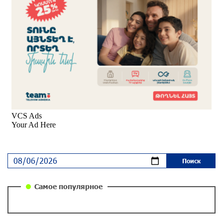
29 дней назад
Вопрос об аресте Чалабяна дошел до
Европейского парламента: «Паст»
30 дней назад
Почему стало модно «отчитывать» оппозицию,
и чего на самом деле ожидает общество?
«Паст»
30 дней назад
Ложная дилемма мандатов: почему тема
парламентского бойкота оппозиции - пустая
повестка дня? «Паст»
30 дней назад
Самое популярное
Правовой терроризм как начало падения
власти: пример Гагика Царукяна и горькие