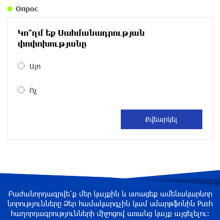
уроки истории: «Паст»
Опрос
30 дней назад
Կո՞ղմ եք Սահմանադրության
Размик Марукян стал обладателем бронзовой
փոփոխությանը
медали XV Международного конкурса артистов
балета
Այո
около одного месяца назад
Ոչ
«Росатом» готов построить новые АЭС, чтобы
избежать энергодефицита в Армении: Алексей
Лихачёв
около одного месяца назад
Армения заинтересована в полноценном
участии в ЕАЭС: Пашинян
около одного месяца назад
Բաժանորդագրվե՛ք մեր կայքին և ստացեք ամենակարևոր
նորությունները Ձեր համակարգչին կամ սմարթֆոնին Push
հաղորդագրությունների միջոցով առանց կայք այցելելու։
На автодороге Ереван-Севан произошел