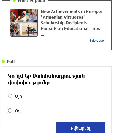
Most Popular
New Achievements in Europe:
DIALOG Organization - Partner of the
"Armenian Virtuosos"
“Born in Artsakh” Program
Scholarship Recipients
Embark on Educational Trips
about a year ago
...
6 days ago
“Past”: A Publicly Funded Concert for the
Privileged Few?
Poll
about a year ago
Կո՞ղմ եք Սահմանադրության
With a Mission to Preserve Armenian
փոփոխությանը
Heritage: AraratBank Sponsors the
"Artsakh" Orchestra Concert
Այո
about a year ago
Ոչ
Ardshinbank Donates 120 Million AMD to
the Hayastan All-Armenian Fund
2 years ago