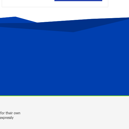
Andron Participates in the Tomorrow
Mobility World Congress 2024: Driving
Innovation in E-Mobility
2 years ago
Khachaturian International Youth
Competition launched in China with
performance by “Music for Future”
Foundation’s Cellist Mari Hakobyan
2 years ago
New promotion from AMIO BANK for
international SWIFT transfers
3 years ago
for their own
expressly
Shtigen Group is Ready to Support the
Development of the Capital Market in