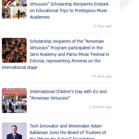
Virtuosos" Scholarship Recipients Embark
on Educational Trips to Prestigious Music
Academies
6 days ago
Scholarship recipients of the “Armenian
Virtuosos” Program participated in the
Järvi Academy and Pärnu Music Festival in
Estonia, representing Armenia on the
international stage
14 days ago
International Children’s Day with EU and
“Armenian Virtuosos”
2 months ago
Tech Innovator and Winemaker Adam
Kablanian Joins the Board of Trustees of
the “Music for Future” Foundation