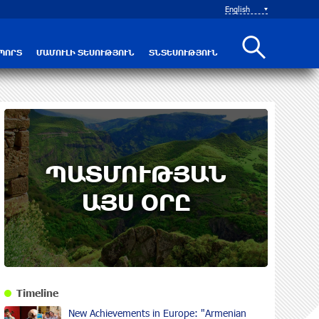
English
ՊՈՐՏ
ՄԱՄՈՒԼԻ ՏԵՍՈՒԹՅՈՒՆ
ՏՆՏԵՍՈՒԹՅՈՒՆ
ՊԱՏՄՈՒԹՅԱՆ
ԱՅՍ ՕՐԸ
Timeline
New Achievements in Europe: "Armenian