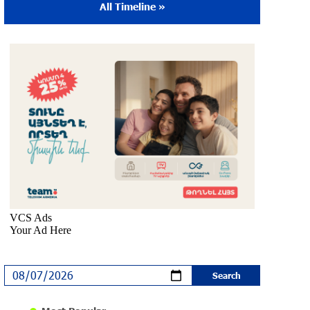
All Timeline »
The Sound of Artsakh in the USA
10 months ago
Educational Trip and First U.S. Concert of
the Music for Future Foundation’s Young
Musicians
10 months ago
Empowering the Next Generation of
Armenian Talents: “Music for Future”
Foundation’s First Concert in the U.S.
10 months ago
DIALOG Organization - Partner of the
“Born in Artsakh” Program
about a year ago