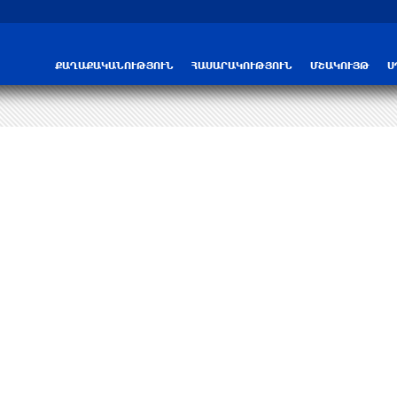
ՔԱՂԱՔԱԿԱՆՈՒԹՅՈՒՆ
ՀԱՍԱՐԱԿՈՒԹՅՈՒՆ
ՄՇԱԿՈՒՅԹ
Ս