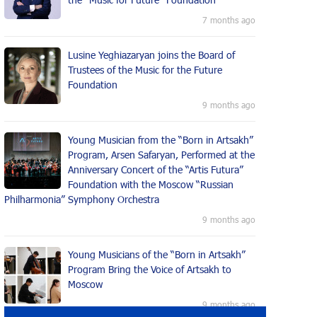
7 months ago
Lusine Yeghiazaryan joins the Board of
Trustees of the Music for the Future
Foundation
9 months ago
Young Musician from the “Born in Artsakh”
Program, Arsen Safaryan, Performed at the
Anniversary Concert of the “Artis Futura”
Foundation with the Moscow “Russian
Philharmonia” Symphony Orchestra
9 months ago
Young Musicians of the “Born in Artsakh”
Program Bring the Voice of Artsakh to
Moscow
9 months ago