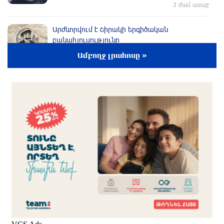
3 ժամ առաջ
Արժևորվում է Շիրակի երգիծական
բանահյուսությունը
3 ժամ առաջ
Ամբողջ լրահոսը »
Վրաստանում պետական ​​պաշտոնյային
կաշառելու փորձի համար քաղաքացի է
ձերբակալվել
2 ժամ առաջ
ՌԴ-ն պատրաստ է շարունակել Հայաստանի
երկաթուղիների կոնցեսիոն կառավարումը.
Օվերչուկ
2 ժամ առաջ
Հայաստանի բնակչության թիվը շուրջ 7
հազարով ավելացել է