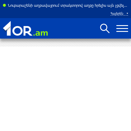
ասներ է հայտնել բենզալցակայանում տեղի ունեցած պայթյունից
Նուբարաշենի աղբավայրում տրակտորով աղբը հրելիս այն լցվել է 29-ամյա աշխատակցի վրա. վերջինս մահացել է
Հայերեն