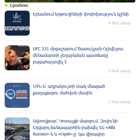
Լրահոս
Երևանում երթուղիների փոփոխություն կլինի
4 ժամ առաջ
UFC 331 մրցաշարում Ծառուկյան-Օլիվեյրա
մենամարտի չեղարկման պատճառը
բացահայտվել է
3 ժամ առաջ
ՆԳՆ-ն՝ աղբակույտի տակ մնացած
քաղաքացու մահվան մասին
3 ժամ առաջ
Ավտովթար՝ Կոտայքի մարզում. Զովունի-
Եղվարդ ճանապարհին բախվել են «Alfa
Romeo»-ն և «Opel»-ը. կա վիրավոր