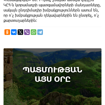
ԿԸՀ-ն կտրամադրի պատգամավորների մանդատները,
սակայն ընդդիմադիր խմբակցություններն ասում են,
որ ո՛չ խմբակցության ղեկավարներին են ընտրել, ո՛չ
քարտուղարներին։
6th of August
ՊԱՏՄՈՒԹՅԱՆ
Կառավարությունը ազդարարել է Հյուսիս -
Հարավ ավտոմայրուղու շինարարության
ԱՅՍ ՕՐԸ
մեկնարկը․ պատմության այս օրը (6
օգոստոս)