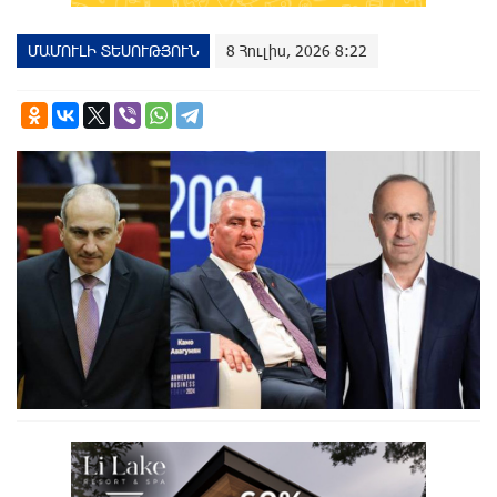
ՄԱՄՈՒԼԻ ՏԵՍՈՒԹՅՈՒՆ
8 Հուլիս, 2026 8:22