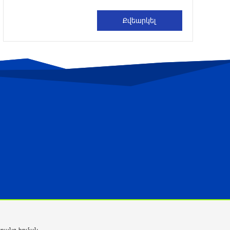
Ալիեւն ու Փաշինյանը
հեռախոսազրույց են ունեցել
4 ժամ առաջ
Ռուսաստանից Ադրբեջանի տարածքով
Հայաստան է ուղարկվել 15 վագոն
ցորեն և 10 վագոն քարածուխ
4 ժամ առաջ
Փորձագետ Խալաթյան. Հայաստանի
դուրս գալը ԵԱՏՄ-ից չի կարող
հանգեցնել միության փլուզմանը
4 ժամ առաջ
Հայկական կոնյակի և գինու վաճառքի
անկում
4 ժամ առաջ