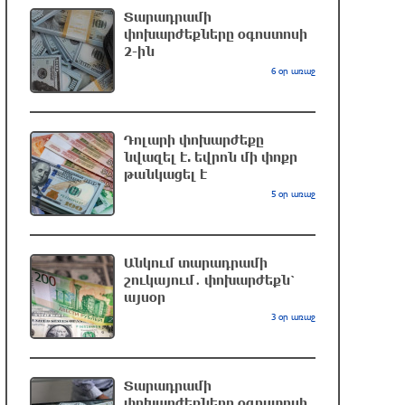
Տարադրամի
4 րոպե առաջ
փոխարժեքները օգոստոսի
2-ին
Իրանի ԱԳ նախարարը հարևան
6 օր առաջ
մահմեդական երկրներին «իսկական
եղբայրության» կոչ է արել
21 րոպե առաջ
Դոլարի փոխարժեքը
նվազել է. եվրոն մի փոքր
թանկացել է
68 տարեկանում կյանքից հեռացել է
5 օր առաջ
Լիոնել Մեսսիի հայրը
մեկ ժամ առաջ
Անկում տարադրամի
ՀՕՊ-ն առավոտյան խnցել է 83
շուկայում․ փոխարժեքն՝
անօդաչու թռչող սարք. ՌԴ ՊՆ
այսօր
3 օր առաջ
մեկ ժամ առաջ
Հրազդանում բացվել է Firebird AI
Տարադրամի
ընկերության «ԱԲ գործարանը».
փոխարժեքները օգոստոսի