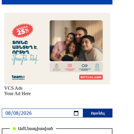
Էստոնիայում կոչ են արել փակել
Ռուսաստանի հետ սահմանը
2 ժամ առաջ
Խաղաղությունն անհնար է առանց ՀՀ
ինքնիշխան տարածքից
ադրբեջանական զինվшծ ուժերի
դուրսբերման․ Իշխան Սաղաթելյան
մեկ ժամ առաջ
Տղամարդը ծեծել է շտապօգնության
բժշկին և վարորդին
մեկ ժամ առաջ
Իրական խաղաղությանն ուղղված թիվ
մեկ քայլը պետք է լիներ մեր բոլոր
Ամենադիտված
գերիների ազատ արձակումը