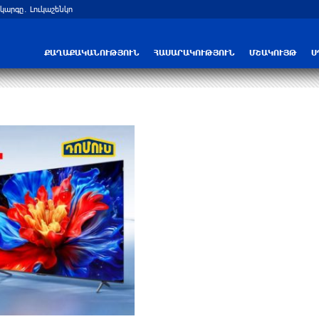
արգը․ Լուկաշենկո
Հայ ուշուիստները մեդալներ են նվաճել
ՔԱՂԱՔԱԿԱՆՈՒԹՅՈՒՆ
ՀԱՍԱՐԱԿՈՒԹՅՈՒՆ
ՄՇԱԿՈՒՅԹ
Ս