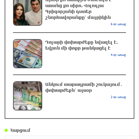
Տարադրամի փոխարժեքները օգոստոսի 7-ին
առանց քո սիրո. Վոլոդյա
13 րոպե առաջ
Գրիգորյանի դստեր
շնորհավորանքը՝ մայրիկին
6 օր առաջ
Ուկրաինական ԱԹՍ–ները հարձակվել են
Եկատերինբուրգում գործող «Wildberries»-ի
Դոլարի փոխարժեքը նվազել է.
պահեստի վրա
եվրոն մի փոքր թանկացել է
4 օր առաջ
25 րոպե առաջ
Լույս չի լինելու
մեկ ժամ առաջ
Անկում տարադրամի շուկայում․
փոխարժեքն՝ այսօր
2 օր առաջ
Բոյակի ճակատամարտի օր. պատմության
այս օրը (7 օգոստոս)
մեկ ժամ առաջ
Հարցում