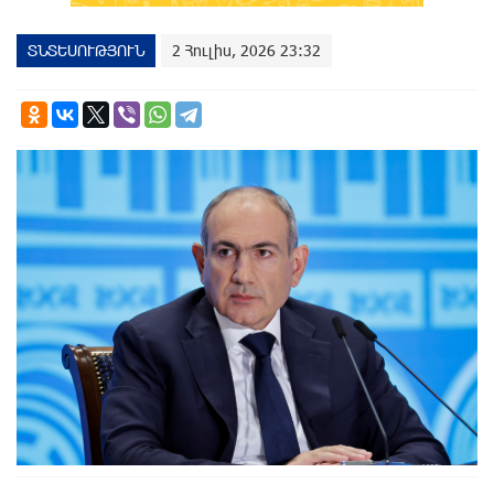
ՏՆՏԵՍՈՒԹՅՈՒՆ
2 Հուլիս, 2026 23:32