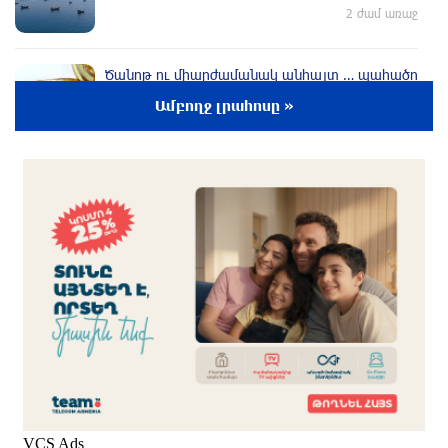
2 ժամ առաջ
Ծանոթ ու միարժամանակ անհայտ … պահածո
«Կիլկի»
Ամբողջ լրահոսը »
2 ժամ առաջ
Կրկնվող թատերական դիվանագիտություն․
Իրանի խորհրդարանի խոսնակը զգուշացրել է
Իրանի վրա լայնածավալ հարձակման մասին
2 ժամ առաջ
Թուրքիան, Սաուդյան Արաբիան և
Պակիստանը մտադիր են ռшզմական դաշինք
ստեղծել
մեկ ժամ առաջ
«Հակամարտությունը կարող է հեռու գնալ»