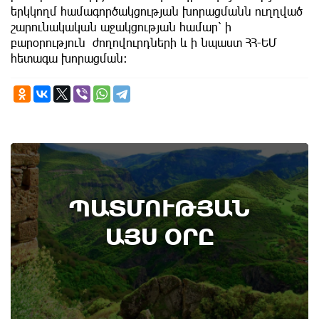
երկկողմ համագործակցության խորացմանն ուղղված
շարունակական աջակցության համար՝ ի
բարօրություն ժողովուրդների և ի նպաստ ՀՀ-ԵՄ
հետագա խորացման։
7th of August
ՊԱՏՄՈՒԹՅԱՆ
Բոյակի ճակատամարտի օր. պատմության
այս օրը (7 օգոստոս)
ԱՅՍ ՕՐԸ