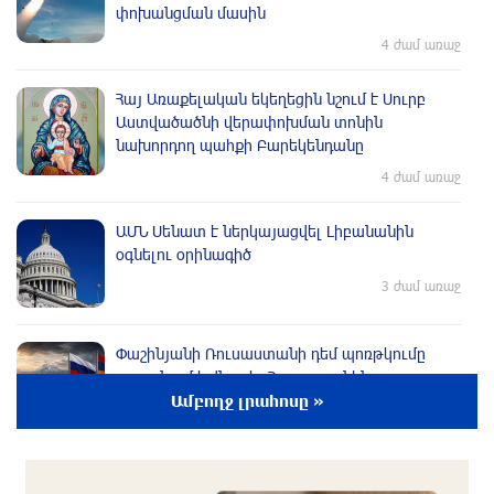
փոխանցման մասին
4 ժամ առաջ
Հայ Առաքելական եկեղեցին նշում է Սուրբ
Աստվածածնի վերափոխման տոնին
նախորդող պահքի Բարեկենդանը
4 ժամ առաջ
ԱՄՆ Սենատ է ներկայացվել Լիբանանին
օգնելու օրինագիծ
3 ժամ առաջ
Փաշինյանի Ռուսաստանի դեմ պոռթկումը
սպառնում է վնասել Հայաստանին.
Մասնագետը բացատրել է, որ «խոսքը հարյուր
Ամբողջ լրահոսը »
միլիոնավոր դոլարների մասին է»
3 ժամ առաջ