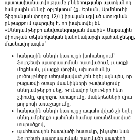
պատասխանատվությամբ ընկերությանը պատկանող
հանրային սննդի օբյեկտում (ք․ Երևան, Արմենուհի
Տիգրանյան փողոց 12/1) իրականացված ստուգման
ընթացքում պարզվել է, որ խախտվել են
«Սննդամթերքի անվտանգության մասին» Մաքսային
միության տեխնիկական կանոնակարգի պահանջները,
մասնավորապես`
հանրային սննդի կառույցի խոհանոցում՝
ֆուրշետի պատրաստման հատվածում, լվացքի
մեքենան, լվացքի փոշին, ախտահանիչ
լուծույթները տեղակայված չեն եղել այնպես, որ
բացառվի օտար մասնիկների թափանցումը
սննդամթերքի մեջ, թունավոր նյութերի հետ
շփումը, գոլորշու խտացումը, մակերեսների վրա
բորբոսի առաջացումը,
հանրային սննդի կառույցը ապահովված չի եղել
սննդամթերքի պահման համար առանձնացված
տարածքով,
պահեստային հատվածի հատակը, ինչպես նաև
ֆուրշետի պատրաստման հատվածի պատերի