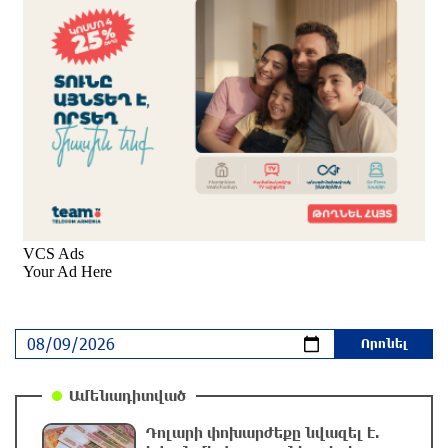
«Բայդենի քաղցկեղը տարածվել է, շատ ցավ է
պատճառում», հայտնել է որդին
3 ժամ առաջ
Ո՞վ կհաղթի UFC 331-ում. Արման Ծառուկյանի
ու Մաուրիսիո Ռուֆիի մենամարտի
գործակիցները հայտնի են
3 ժամ առաջ
Վթարային ջրանջատումներ. ո՞ր հասցեներում
ջուր չի լինի` օգոստոսի 9-ին
3 ժամ առաջ
Տարադրամի փոխարժեքները օգոստոսի 9-ին
2 ժամ առաջ
Ամենադիտված
Դոլարի փոխարժեքը նվազել է.