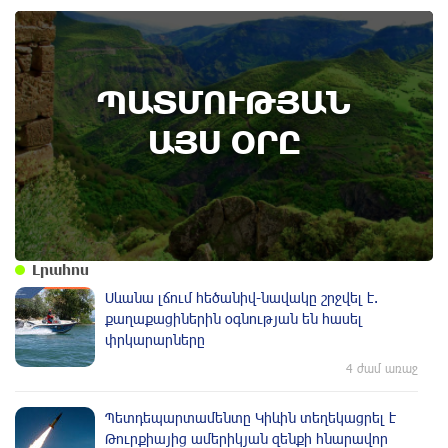
9th of August
ՊԱՏՄՈՒԹՅԱՆ
Անտառային հրդեհներից պաշտպանության
օր. պատմության այս օրը (9 օգոստոս)
ԱՅՍ ՕՐԸ
Լրահոս
Սևանա լճում հեծանիվ-նավակը շրջվել է.
քաղաքացիներին օգնության են հասել
փրկարարները
4 ժամ առաջ
Պետդեպարտամենտը Կիևին տեղեկացրել է
Թուրքիայից ամերիկյան զենքի հնարավոր