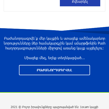
Մոդին համաշխարհային ռեկորդ է սահմանել.
303 միլիոն դիտում՝ 24 ժամում
8 ժամ առաջ
23-ամյա ուսանողի մշակած հավելվածը
Բաժանորդագրվե՛ք մեր կայքին և ստացեք ամենակարևոր
հարավկորեական App Store-ում շրջանցել է
նորությունները Ձեր համակարգչին կամ սմարթֆոնին Push
նույնիսկ Google Maps-ը
հաղորդագրությունների միջոցով առանց կայք այցելելու։
8 ժամ առաջ
Միացեք մեզ, եղեք տեղեկացված...
Ռուսաստանի տարածքում ոչնչացվել է
ուկրաինական 360 անօդաչու թռչող սարք
ԲԱԺԱՆՈՐԴԱԳՐՎԵԼ
9 ժամ առաջ
Օգոստոսի 10-ին, 11-ին, 12-ին, 13-ին, 14-ին,
17-ին, 18-ին և 20-ին հարյուրավոր
հասցեներում լույս չի լինելու
2021 © Բոլոր իրավունքները պաշտպանված են: 1or.am կայքի
9 ժամ առաջ