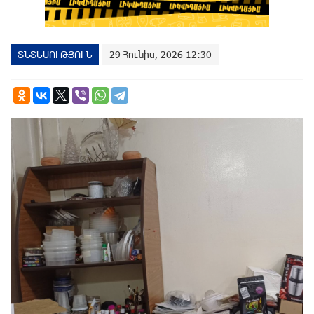
ՏՆՏԵՍՈՒԹՅՈՒՆ
29 Հունիս, 2026 12:30