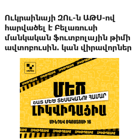
Ուկրաինայի ԶՈւ-ն ԱԹՍ-ով
hարվածել է Բելառուսի
մանկական ֆուտբոլային թիմի
ավտոբուսին. կան վիրավnրներ