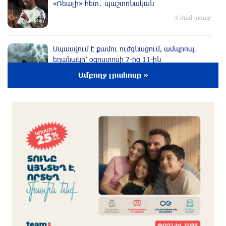
«Ռեալի» հետ․ պաշտոնական
3 ժամ առաջ
Սպասվում է քամու ուժգնացում, ամպրոպ․
եղանակը՝ օգոստոսի 7-ից 11-ին
3 ժամ առաջ
Ամբողջ լրահոսը »
Խոշոր հրդեհ՝ Երևանի Սիլիկյան թաղամասի
հարևանությամբ գտնվող աղբավայրում.
կրակն ու ծուխը տեսանելի են մի քանի
կիլոմետրից
4 ժամ առաջ
Հնդկաստանի և Իսրայելի վարչապետները
քննարկել են Մերձավոր Արևելքում տիրող
իրավիճակը
4 ժամ առաջ