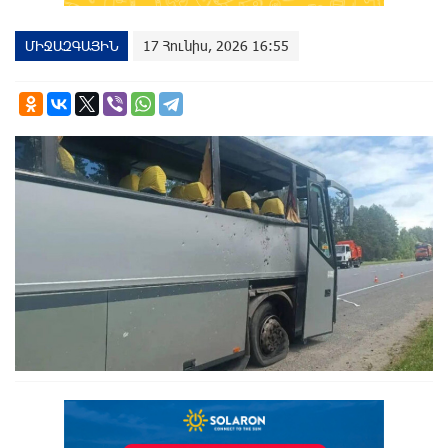
ՄԻՋԱԶԳԱՅԻՆ
17 Հունիս, 2026 16:55