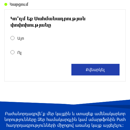
6 ժամ առաջ
Հարցում
Արժևորվում է Շիրակի երգիծական
Կո՞ղմ եք Սահմանադրության
բանահյուսությունը
փոփոխությանը
7 ժամ առաջ
Այո
Վրաստանում պետական ​​պաշտոնյային
Ոչ
կաշառելու փորձի համար քաղաքացի է
ձերբակալվել
7 ժամ առաջ
ՌԴ-ն պատրաստ է շարունակել Հայաստանի
երկաթուղիների կոնցեսիոն կառավարումը.
Օվերչուկ
7 ժամ առաջ
Բաժանորդագրվե՛ք մեր կայքին և ստացեք ամենակարևոր
Հայաստանի բնակչության թիվը շուրջ 7
նորությունները Ձեր համակարգչին կամ սմարթֆոնին Push
հազարով ավելացել է
հաղորդագրությունների միջոցով առանց կայք այցելելու։