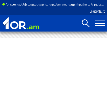
ասներ է հայտնել բենզալցակայանում տեղի ունեցած պայթյունից
Նուբարաշենի աղբավայրում տրակտորով աղբը հրելիս այն լցվել է 29-ամյա աշխատակցի վրա. վերջինս մահացել է
Հայերեն