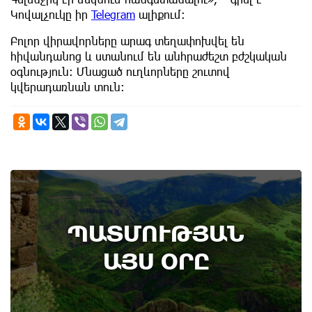
Կովալչուկը իր
Telegram
ալիքում։
Բոլոր վիրավորները արագ տեղափոխվել են
հիվանդանոց և ստանում են անհրաժեշտ բժշկական
օգնություն։ Մնացած ուղևորները շուտով
կվերադառնան տուն։
7th of August
ՊԱՏՄՈՒԹՅԱՆ
Կառավարությունը ազդարարել է Հյուսիս -
Հարավ ավտոմայրուղու շինարարության
ԱՅՍ ՕՐԸ
մեկնարկը․ պատմության այս օրը (6
օգոստոս)