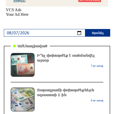
Մալաթիա-Սեբաստիա վարչական շրջանում
արմատից փտած հերթական ծառն է
տապալվել
4 ժամ առաջ
Իրանը և Օմանը պլանավորում են փոխել
Հորմուզի նեղուցի նավագնացության
Ամենադիտված
կառուցվածքը
4 ժամ առաջ
Ի՞նչ փոխարժեք է սահմանվել
այսօր
8-ամյա Մոնթե Մուրադյանն ու Սյունե
7 օր առաջ
Քոսակյանը հաղթահարել են Արարատի
գագաթը
5 ժամ առաջ
Տարադրամի փոխարժեքներն
օգոստոսի 1-ին
Վթար Լոռու մարզում․ փրկարարները
6 օր առաջ
վարորդին դուրս են բերել արգելափակումից
5 ժամ առաջ