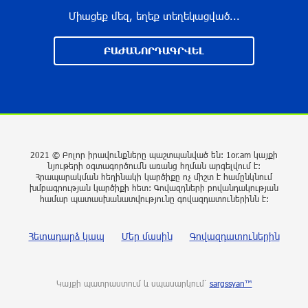
8 ժամ առաջ
Միացեք մեզ, եղեք տեղեկացված...
Իսրայելի ՊԲ-ն հարձակվել է Լիբանանում
ԲԱԺԱՆՈՐԴԱԳՐՎԵԼ
«Հըզբոլլահ»-ի հրամանատարական կետերի և
պահեստների վրա
8 ժամ առաջ
«Ռեալ Մադրիդ»-ն ու «ՌԲ Լայպցիգը»
համաձայնության են եկել Յան Դիոմանդեի
2021 © Բոլոր իրավունքները պաշտպանված են: 1or.am կայքի
տրանսֆերի վերաբերյալ
նյութերի օգտագործումն առանց հղման արգելվում է:
Հրապարակման հեղինակի կարծիքը ոչ միշտ է համընկնում
8 ժամ առաջ
խմբագրության կարծիքի հետ: Գովազդների բովանդակության
համար պատասխանատվությունը գովազդատուներինն է:
ՆԳՆ-ն մանրամասներ է հայտնել
բենզալցակայանում տեղի ունեցած
Հետադարձ կապ
Մեր մասին
Գովազդատուներին
պայթյունից
9 ժամ առաջ
Կայքի պատրաստում և սպասարկում՝
sargssyan™
Նուբարաշենի աղբավայրում տրակտորով