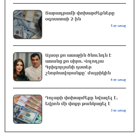
Տարադրամի փոխարժեքները
Երևանում երթուղիների փոփոխություն կլինի
օգոստոսի 2-ին
5 ժամ առաջ
5 օր առաջ
UFC 331 մրցաշարում Ծառուկյան-Օլիվեյրա
մենամարտի չեղարկման պատճառը
Այսօր քո առաջին ծնունդն է
բացահայտվել է
առանց քո սիրո. Վոլոդյա
Գրիգորյանի դստեր
6 ժամ առաջ
շնորհավորանքը՝ մայրիկին
6 օր առաջ
ՆԳՆ-ն՝ աղբակույտի տակ մնացած
քաղաքացու մահվան մասին
Դոլարի փոխարժեքը նվազել է.
6 ժամ առաջ
եվրոն մի փոքր թանկացել է
3 օր առաջ
Ավտովթար՝ Կոտայքի մարզում. Զովունի-
Եղվարդ ճանապարհին բախվել են «Alfa
Romeo»-ն և «Opel»-ը. կա վիրավոր