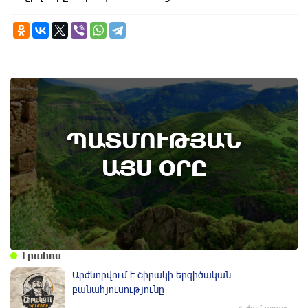
6th of August
ՊԱՏՄՈՒԹՅԱՆ
Կառավարությունը ազդարարել է Հյուսիս -
Հարավ ավտոմայրուղու շինարարության
ԱՅՍ ՕՐԸ
մեկնարկը․ պատմության այս օրը (6
օգոստոս)
Լրահոս
Արժևորվում է Շիրակի երգիծական
բանահյուսությունը