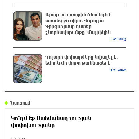
Հայաստանը 320 մլն դոլարի նոր վարկեր
կվերցնի
Այսօր քո առաջին ծնունդն է
մեկ ժամ առաջ
առանց քո սիրո. Վոլոդյա
Գրիգորյանի դստեր
շնորհավորանքը՝ մայրիկին
Հայաստանում պատրաստի մետաղական
5 օր առաջ
արտադրանքի ներմուծման համար 6 ամսով
մաքսատուրք է սահմանվել
Դոլարի փոխարժեքը նվազել է.
մեկ ժամ առաջ
եվրոն մի փոքր թանկացել է
3 օր առաջ
Հայաստանում սուբվենցիոն ծրագրերի
իրականացման համար հատկացվել է 3,4 մլն
դոլար
մեկ ժամ առաջ
Հարցում
UFC-ն հաստատել է Արման Ծառուկյանի նոր
Կո՞ղմ եք Սահմանադրության
մենամարտի օրը. պաշտոնական
փոփոխությանը
մեկ ժամ առաջ