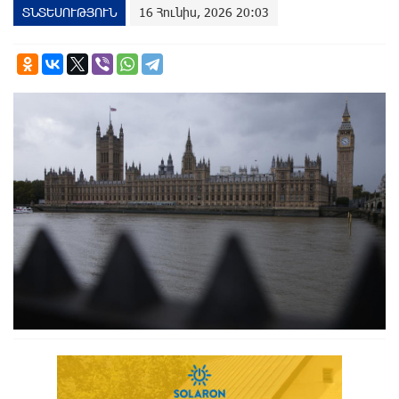
ՏՆՏԵՍՈՒԹՅՈՒՆ
16 Հունիս, 2026 20:03