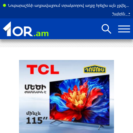
ասներ է հայտնել բենզալցակայանում տեղի ունեցած պայթյունից
Նուբարաշենի աղբավայրում տրակտորով աղբը հրելիս այն լցվել է 29-ամյա աշխատակցի վրա. վերջինս մահացել է
Հայերեն