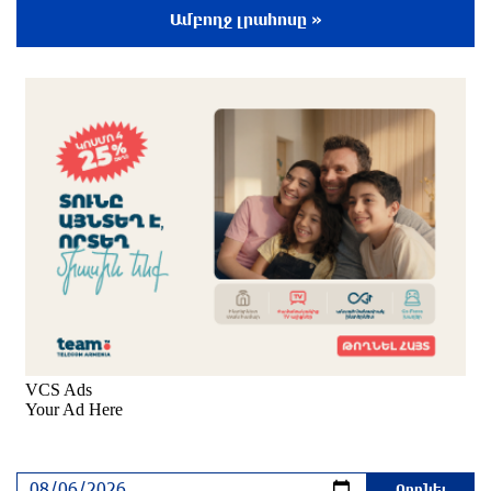
պահեստների վրա
Ամբողջ լրահոսը »
2 ժամ առաջ
«Ռեալ Մադրիդ»-ն ու «ՌԲ Լայպցիգը»
համաձայնության են եկել Յան Դիոմանդեի
տրանսֆերի վերաբերյալ
2 ժամ առաջ
ՆԳՆ-ն մանրամասներ է հայտնել
բենզալցակայանում տեղի ունեցած
պայթյունից
2 ժամ առաջ
Նուբարաշենի աղբավայրում տրակտորով
աղբը հրելիս այն լցվել է 29-ամյա
աշխատակցի վրա. վերջինս մահացել է
մեկ ժամ առաջ
Ռուսաստանը քննարկում է նոր մեգա-