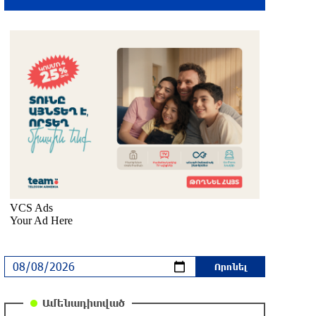
վայրկյաններ առաջ
Խոշոր վթար՝ Գեղարքունիքում,
բախվել են խոտ տեղափոխող «ԳԱԶ
53» և «Opel»․ Shamshyan
10 րոպե առաջ
Ալիեւն ու Փաշինյանը
հեռախոսազրույց են ունեցել
մեկ ժամ առաջ
Ռուսաստանից Ադրբեջանի տարածքով
Հայաստան է ուղարկվել 15 վագոն
ցորեն և 10 վագոն քարածուխ
մեկ ժամ առաջ
Փորձագետ Խալաթյան. Հայաստանի
դուրս գալը ԵԱՏՄ-ից չի կարող
Ամենադիտված
հանգեցնել միության փլուզմանը