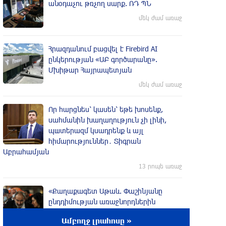
անօդաչու թռչող սարք. ՌԴ ՊՆ
մեկ ժամ առաջ
Հրազդանում բացվել է Firebird AI
ընկերության «ԱԲ գործարանը».
Մխիթար Հայրապետյան
մեկ ժամ առաջ
Որ հարցնես՝ կասեն՝ եթե խոսենք,
սահմանին խաղաղություն չի լինի,
պшտերազմ կuադրենք և այլ
հիմարnւթյուններ․ Տիգրան
Աբրահամյան
13 րոպե առաջ
«Քաղաքագետ Աթաև. Փաշինյանը
ընդդիմության առաջնորդներին
համարում է անձնական թշնամիներ»
Ամբողջ լրահոսը »