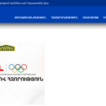
ցություն կունենա այն Հայաստանի վրա
Բելառուսում պակասում է ԽՍՀՄ ժամա
ՔԱՂԱՔԱԿԱՆՈՒԹՅՈՒՆ
ՀԱՍԱՐԱԿՈՒԹՅՈՒՆ
ՄՇԱԿՈՒՅԹ
Ս