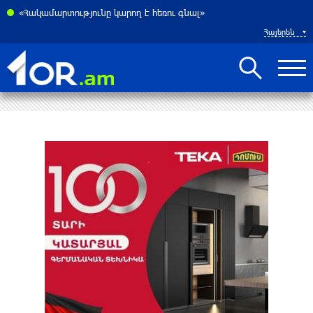
իստանը մտադիր են ռшզմական դաշինք ստեղծել
«Հակամարտությունը կարող է հեռու գնալ»
Հայերեն