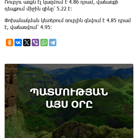
Ռուբլու առքն էլ կազմում է 4.86 դրամ, վաճառքի
դեպքում միջին գինը՝ 5.22 է։
Փոխանակման կետերում ռուբլին գնվում է 4.85 դրամ
է, վաճառվում՝ 4.95։
7th of August
ՊԱՏՄՈՒԹՅԱՆ
Բոյակի ճակատամարտի օր. պատմության
այս օրը (7 օգոստոս)
ԱՅՍ ՕՐԸ