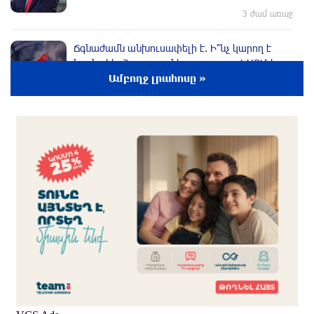
3 ժամ առաջ
Ճգնաժամն անխուսափելի է. Ի՞նչ կարող է
նշանակել Հայաստանի դուրս գալը ԵԱՏՄ-ից
Հայաստանի համար
Ամբողջ լրահոսը »
3 ժամ առաջ
Տարադրամի փոխարժեքները օգոստոսի 7-ին
3 ժամ առաջ
Ուկրաինական ԱԹՍ–ները հարձակվել են
Եկատերինբուրգում գործող «Wildberries»-ի
պահեստի վրա
2 ժամ առաջ
Լույս չի լինելու
2 ժամ առաջ