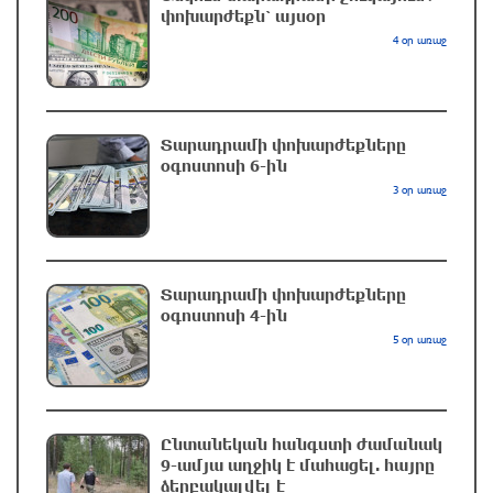
2 ժամ առաջ
փոխարժեքն՝ այսօր
4 օր առաջ
Պետդեպարտամենտը Կիևին տեղեկացրել է
Թուրքիայից ամերիկյան զենքի հնարավոր
փոխանցման մասին
Տարադրամի փոխարժեքները
2 ժամ առաջ
օգոստոսի 6-ին
3 օր առաջ
Հայ Առաքելական եկեղեցին նշում է Սուրբ
Աստվածածնի վերափոխման տոնին
նախորդող պահքի Բարեկենդանը
2 ժամ առաջ
Տարադրամի փոխարժեքները
օգոստոսի 4-ին
ԱՄՆ Սենատ է ներկայացվել Լիբանանին
5 օր առաջ
օգնելու օրինագիծ
մեկ ժամ առաջ
Ընտանեկան հանգստի ժամանակ
Փաշինյանի Ռուսաստանի դեմ պոռթկումը
9-ամյա աղջիկ է մահացել. հայրը
սպառնում է վնասել Հայաստանին.
ձերբակալվել է