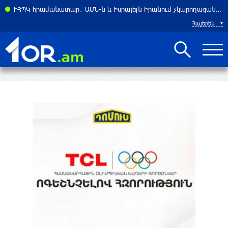
ուրբ Աստվածածնի վերափոխման տոնին նախորդող պահքի Բարեկենդանը
ԻՀՊԿ հրամանատար․ ԱՄՆ-ն և Իսրայելն Իրանում չկարողացան հասնել իրենց նպատակներին
Հայերեն