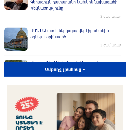
Գերագույն դատարանի նախկին նախագահի
թեկնածությունը
3 ժամ առաջ
ԱՄՆ Սենատ է ներկայացվել Լիբանանին
օգնելու օրինագիծ
3 ժամ առաջ
Մարտաֆիլմ հիշեցնող ծեծկռտուք՝
Արարատում. Դաշտավանում կան 10-ից ավելի
Ամբողջ լրահոսը »
վիրավորներ. հնչել են կրակոցներ
3 ժամ առաջ
Մեսսին ընտանիքի հետ Ռոսարիոյում է.
հայտնի են Խորխե Մեսսիի
հուղարկավորության մանրամասները
3 ժամ առաջ