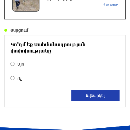
Մասնագետը բացատրել է, որ «խոսքը հարյուր
4 օր առաջ
միլիոնավոր դոլարների մասին է»
մեկ ժամ առաջ
Հարցում
«Բայդենի քաղցկեղը տարածվել է, շատ ցավ է
պատճառում», հայտնել է որդին
Կո՞ղմ եք Սահմանադրության
մեկ ժամ առաջ
փոփոխությանը
Ո՞վ կհաղթի UFC 331-ում. Արման Ծառուկյանի
Այո
ու Մաուրիսիո Ռուֆիի մենամարտի
գործակիցները հայտնի են
Ոչ
մեկ ժամ առաջ
Վթարային ջրանջատումներ. ո՞ր հասցեներում
ջուր չի լինի` օգոստոսի 9-ին
45 րոպե առաջ
Տարադրամի փոխարժեքները օգոստոսի 9-ին