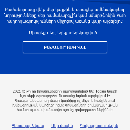
32 րոպե առաջ
Բաժանորդագրվե՛ք մեր կայքին և ստացեք ամենակարևոր
նորությունները Ձեր համակարգչին կամ սմարթֆոնին Push
հաղորդագրությունների միջոցով առանց կայք այցելելու։
ՀՀ տարածքում ավտոճանապարհներն
Միացեք մեզ, եղեք տեղեկացված...
անցանելի են
19 րոպե առաջ
ԲԱԺԱՆՈՐԴԱԳՐՎԵԼ
ԵՄ-ին միանալ. Փաշինյանը խնդրել է
Պուտինին լուծել արտահանման հետ կապված
խնդիրը
13 րոպե առաջ
2021 © Բոլոր իրավունքները պաշտպանված են: 1or.am կայքի
նյութերի օգտագործումն առանց հղման արգելվում է:
Երեկոյան ժամերին սպասվում է քամու
Հրապարակման հեղինակի կարծիքը ոչ միշտ է համընկնում
ուժգնացում
խմբագրության կարծիքի հետ: Գովազդների բովանդակության
համար պատասխանատվությունը գովազդատուներինն է:
13 րոպե առաջ
Հետադարձ կապ
Մեր մասին
Գովազդատուներին