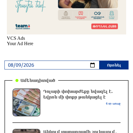
Ուկրաինայի զինված ուժերը հարձակվել են
Բելգորոդի վրա․ վիրավորվել է 13 մարդ, այդ
թվում՝ երկու երեխա
2 ժամ առաջ
«Ավելի շուտ Հայաստանը կկռանա».
Պետդումայի պատգամավորները
հայտարարել են, որ ոչ ոք չի կարողանա
Ռուսաստանին կզեցնել
2 ժամ առաջ
Ֆիդան. Թուրքիան աջակցում է դեպի կայուն
Ամենադիտված
խաղաղություն Հայաստանի և Ադրբեջանի
Դոլարի փոխարժեքը նվազել է.
շարժմանը
եվրոն մի փոքր թանկացել է
2 ժամ առաջ
6 օր առաջ
Սևանա լճում հեծանիվ-նավակը շրջվել է.
քաղաքացիներին օգնության են հասել
փրկարարները
Անկում տարադրամի շուկայում․