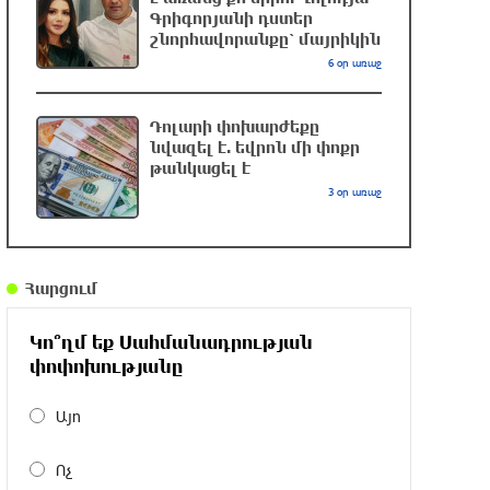
Գրիգորյանի դստեր
բախվել են «Alfa Romeo»-ն և «Opel»-ը.
շնորհավորանքը՝ մայրիկին
կա վիրավոր
6 օր առաջ
9 ժամ առաջ
Դոլարի փոխարժեքը
Արժևորվում է Շիրակի երգիծական
նվազել է. եվրոն մի փոքր
բանահյուսությունը
թանկացել է
9 ժամ առաջ
3 օր առաջ
Վրաստանում պետական ​​
պաշտոնյային կաշառելու փորձի
Հարցում
համար քաղաքացի է ձերբակալվել
9 ժամ առաջ
Կո՞ղմ եք Սահմանադրության
փոփոխությանը
ՌԴ-ն պատրաստ է շարունակել
Հայաստանի երկաթուղիների
Այո
կոնցեսիոն կառավարումը. Օվերչուկ
10 ժամ առաջ
Ոչ