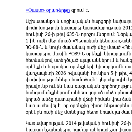
«Փաստ» օրաթերթը
գրում է.
Աշխատանքի և սոցիալական հարցերի նախարար
փոփոխություն կատարել կառավարության 2011
հունիսի 26-ի թիվ 635-Ն որոշումներում։ Նե
1-ին ուժի մեջ մտած «Պետական կենսաթոշակն
ՀՕ-88-Ն և նույն ժամանակ ուժի մեջ մտած «Պ
կատարելու մասին ՀՕ89-Ն օրենքի կիրարկումն
հետևանքով ստեղծված պայմաններում և հան
օրենքի և հարակից օրենքների կիրարկումն ա
վարչապետի 2026 թվականի հունիսի 5-ի թիվ 
փոփոխությունների համաձայն՝ կերակրողին կ
իրավունք ունեն նաև ռազմական գործողությո
հանգամանքներում անհետ կորած անձի ընտան
կորած անձը դատարանի վճռի հիման վրա ճանաչ
նախատեսվել է, որ օրենքից բխող ենթաօրեն
օրենքն ուժի մեջ մտնելուց հետո եռամսյա ժամ
Կառավարության 2014 թվականի հունիսի 26-ի
նպաստ նշանակելու համար անհրաժեշտ փաստ