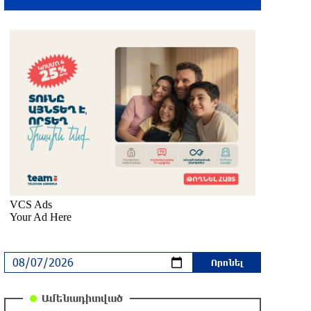
6 ժամ առաջ
Մալաթիա-Սեբաստիա վարչական
շրջանում արմատից փտած հերթական
ծառն է տապալվել
7 ժամ առաջ
Իրանը և Օմանը պլանավորում են
փոխել Հորմուզի նեղուցի
նավագնացության կառուցվածքը
7 ժամ առաջ
8-ամյա Մոնթե Մուրադյանն ու Սյունե
Քոսակյանը հաղթահարել են
Արարատի գագաթը
7 ժամ առաջ
Վթար Լոռու մարզում․ փրկարարները
Ամենադիտված
վարորդին դուրս են բերել