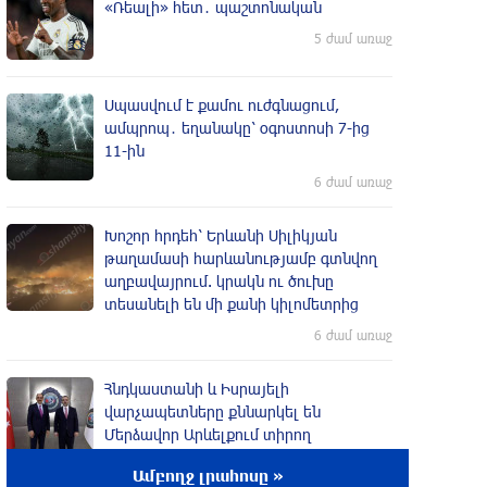
«Ռեալի» հետ․ պաշտոնական
5 ժամ առաջ
Սպասվում է քամու ուժգնացում,
ամպրոպ․ եղանակը՝ օգոստոսի 7-ից
11-ին
6 ժամ առաջ
Խոշոր հրդեհ՝ Երևանի Սիլիկյան
թաղամասի հարևանությամբ գտնվող
աղբավայրում. կրակն ու ծուխը
տեսանելի են մի քանի կիլոմետրից
6 ժամ առաջ
Հնդկաստանի և Իսրայելի
վարչապետները քննարկել են
Մերձավոր Արևելքում տիրող
իրավիճակը
Ամբողջ լրահոսը »