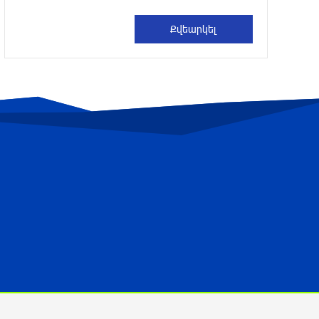
Հայաստանի բնակչության թիվը շուրջ
7 հազարով ավելացել է
10 ժամ առաջ
Իսրայելի ՊԲ-ն հարձակվել է
Լիբանանում «Հըզբոլլահ»-ի
հրամանատարական կետերի և
պահեստների վրա
10 ժամ առաջ
«Ռեալ Մադրիդ»-ն ու «ՌԲ Լայպցիգը»
համաձայնության են եկել Յան
Դիոմանդեի տրանսֆերի վերաբերյալ
11 ժամ առաջ
ՆԳՆ-ն մանրամասներ է հայտնել
բենզալցակայանում տեղի ունեցած
պայթյունից