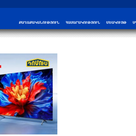
ՆԳՆ-ն մանրամասներ է հայտնել բենզա
ՔԱՂԱՔԱԿԱՆՈՒԹՅՈՒՆ
ՀԱՍԱՐԱԿՈՒԹՅՈՒՆ
ՄՇԱԿՈՒՅԹ
Ս