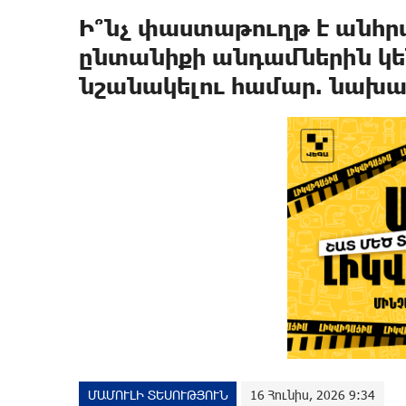
Ի՞նչ փաստաթուղթ է անհր
ընտանիքի անդամներին կ
նշանակելու համար. նախա
ՄԱՄՈՒԼԻ ՏԵՍՈՒԹՅՈՒՆ
16 Հունիս, 2026 9:34