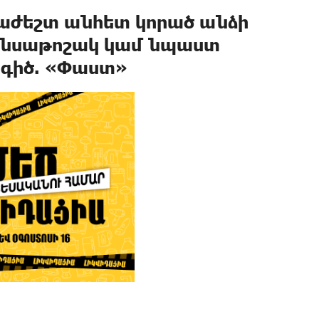
աժեշտ անհետ կորած անձի
ենսաթոշակ կամ նպաստ
գիծ. «Փաստ»