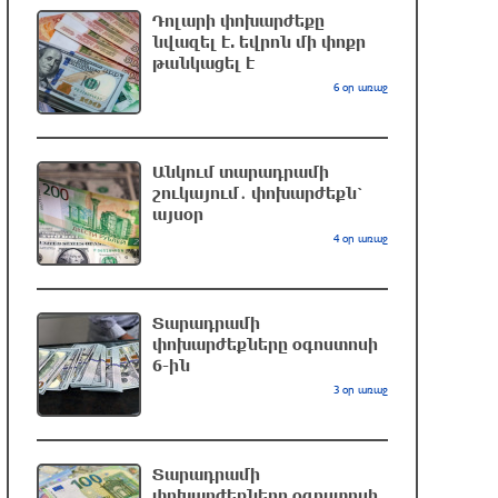
Դոլարի փոխարժեքը
2 ժամ առաջ
նվազել է. եվրոն մի փոքր
թանկացել է
6 օր առաջ
Թուրքիայի ԱԳ նախարար.
Պակիստանի և Սաուդյան Արաբիայի
հետ պաշտպանական պակտը նման է
ՆԱՏՕ 5-րդ հոդվածին
Անկում տարադրամի
շուկայում․ փոխարժեքն՝
մեկ ժամ առաջ
այսօր
4 օր առաջ
Անտառային հրդեհներից
պաշտպանության օր. պատմության
այս օրը (9 օգոստոս)
Տարադրամի
մեկ ժամ առաջ
փոխարժեքները օգոստոսի
6-ին
Իրանը նշել է Հորմուզի նեղուցի
3 օր առաջ
բացման վեց պայման
մեկ ժամ առաջ
Տարադրամի
փոխարժեքները օգոստոսի