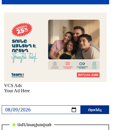
9-ին
3 ժամ առաջ
Տարադրամի փոխարժեքները
օգոստոսի 9-ին
2 ժամ առաջ
ՀՀ տարածքում ավտոճանապարհներն
անցանելի են
2 ժամ առաջ
ԵՄ-ին միանալ. Փաշինյանը խնդրել է
Պուտինին լուծել արտահանման հետ
կապված խնդիրը
2 ժամ առաջ
Երեկոյան ժամերին սպասվում է քամու
Ամենադիտված
ուժգնացում