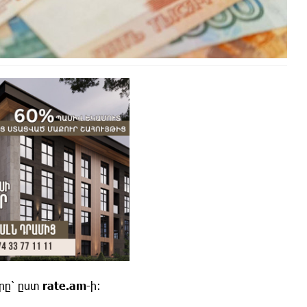
րը՝ ըստ
rate.am
-ի: