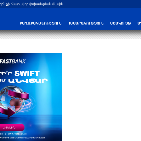
 զենքի հնարավոր փոխանցման մասին
ՔԱՂԱՔԱԿԱՆՈՒԹՅՈՒՆ
ՀԱՍԱՐԱԿՈՒԹՅՈՒՆ
ՄՇԱԿՈՒՅԹ
Ս