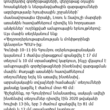
կոնվեկտիվ գործընթացների, վերընթաց օդային
հոսանքների և ներզանգվածային զարգացումների
ազդեցությամբ հյուսիսային շրջանների՝
մասնավորապես Շիրակի, Լոռու և Տավուշի մարզերի
առանձին հատվածներում դիտվել են հորդառատ
անձրևներ՝ ուղեկցված ամպրոպային երևույթներով։
Այս մասին տեղեկանում ենք
«Հիդրոօդերևութաբանության և մոնիթորինգի
կենտրոն» ՊՈԱԿ-ից։
Հունիսի 10–11-ին Գյումրու օդերևութաբանական
կայանում 1 ժամվա ընթացքում գրանցվել է 17 մմ
տեղում և 10 մմ տրամագծով կարկուտ, ինչը վկայում է
ամպրոպային գործընթացների ինտենսիվ զարգացման
մասին։ Քաղաքի առանձին հատվածներում
տեղումները եղել են առավել ինտենսիվ․
արբանյակային տվյալների համաձայն՝ տեղումների
քանակը կազմել է ժամում մոտ 40 մմ։
Հիշեցնենք, որ Գյումրիում նմանատիպ, սակայն ավելի
ինտենսիվ տեղումներ դիտվել էին 2020 թվականի
հուլիսի 13-ին, երբ 3 ժամում գրանցվել էր 81 մմ
անձրև և 12 մմ տրամագծով կարկուտ։