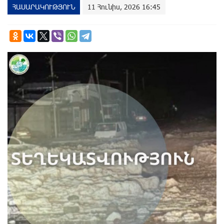
ՀԱՍԱՐԱԿՈՒԹՅՈՒՆ
11 Հունիս, 2026 16:45