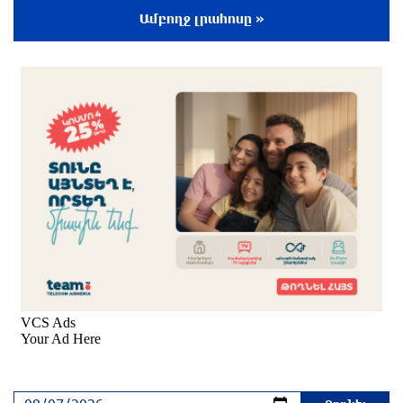
4 ժամ առաջ
Ամբողջ լրահոսը »
Խոշոր հրդեհ՝ Երևանի Սիլիկյան թաղամասի
հարևանությամբ գտնվող աղբավայրում.
կրակն ու ծուխը տեսանելի են մի քանի
կիլոմետրից
5 ժամ առաջ
Հնդկաստանի և Իսրայելի վարչապետները
քննարկել են Մերձավոր Արևելքում տիրող
իրավիճակը
5 ժամ առաջ
Մալաթիա-Սեբաստիա վարչական շրջանում
արմատից փտած հերթական ծառն է
տապալվել
5 ժամ առաջ