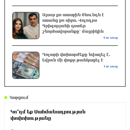
UFC 331 մրցաշարում Ծառուկյան-Օլիվեյրա
մենամարտի չեղարկման պատճառը
Այսօր քո առաջին ծնունդն է
բացահայտվել է
առանց քո սիրո. Վոլոդյա
Գրիգորյանի դստեր
7 ժամ առաջ
շնորհավորանքը՝ մայրիկին
6 օր առաջ
ՆԳՆ-ն՝ աղբակույտի տակ մնացած
քաղաքացու մահվան մասին
Դոլարի փոխարժեքը նվազել է.
7 ժամ առաջ
եվրոն մի փոքր թանկացել է
3 օր առաջ
Ավտովթար՝ Կոտայքի մարզում. Զովունի-
Եղվարդ ճանապարհին բախվել են «Alfa
Romeo»-ն և «Opel»-ը. կա վիրավոր
7 ժամ առաջ
Հարցում
Արժևորվում է Շիրակի երգիծական
Կո՞ղմ եք Սահմանադրության
բանահյուսությունը
փոփոխությանը
8 ժամ առաջ