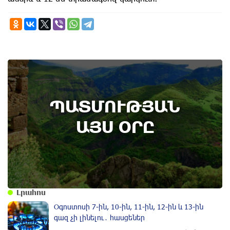
7th of August
ՊԱՏՄՈՒԹՅԱՆ
Կառավարությունը ազդարարել է Հյուսիս -
Հարավ ավտոմայրուղու շինարարության
ԱՅՍ ՕՐԸ
մեկնարկը․ պատմության այս օրը (6
օգոստոս)
Լրահոս
Օգոստոսի 7-ին, 10-ին, 11-ին, 12-ին և 13-ին
գազ չի լինելու․ հասցեներ