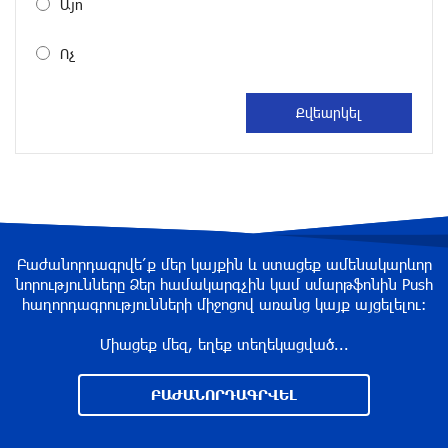
Այո
Վրաստանում պետական ​​պաշտոնյային
Ոչ
կաշառելու փորձի համար քաղաքացի է
ձերբակալվել
8 ժամ առաջ
ՌԴ-ն պատրաստ է շարունակել Հայաստանի
երկաթուղիների կոնցեսիոն կառավարումը.
Օվերչուկ
8 ժամ առաջ
Բաժանորդագրվե՛ք մեր կայքին և ստացեք ամենակարևոր
Հայաստանի բնակչության թիվը շուրջ 7
նորությունները Ձեր համակարգչին կամ սմարթֆոնին Push
հազարով ավելացել է
հաղորդագրությունների միջոցով առանց կայք այցելելու։
9 ժամ առաջ
Միացեք մեզ, եղեք տեղեկացված...
Իսրայելի ՊԲ-ն հարձակվել է Լիբանանում
ԲԱԺԱՆՈՐԴԱԳՐՎԵԼ
«Հըզբոլլահ»-ի հրամանատարական կետերի և
պահեստների վրա