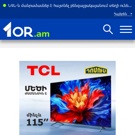
ի նեղուցով անցման համար 3 տոկոսից մինչև 7 տոկոս վճարը. Reuters
ՆԳՆ-ն մանրամասներ է հայտնել բենզալցակայանում տեղի ունեցած պայթյունից
Հայերեն