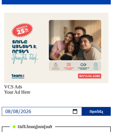
4 րոպե առաջ
Ալիեւն ու Փաշինյանը
հեռախոսազրույց են ունեցել
39 րոպե առաջ
Ռուսաստանից Ադրբեջանի տարածքով
Հայաստան է ուղարկվել 15 վագոն
ցորեն և 10 վագոն քարածուխ
մեկ ժամ առաջ
Փորձագետ Խալաթյան. Հայաստանի
դուրս գալը ԵԱՏՄ-ից չի կարող
հանգեցնել միության փլուզմանը
մեկ ժամ առաջ
Հայկական կոնյակի և գինու վաճառքի
Ամենադիտված
անկում