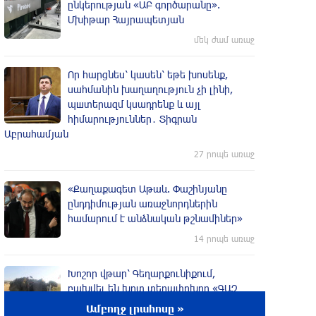
ընկերության «ԱԲ գործարանը».
Մխիթար Հայրապետյան
մեկ ժամ առաջ
Որ հարցնես՝ կասեն՝ եթե խոսենք,
սահմանին խաղաղություն չի լինի,
պшտերազմ կuադրենք և այլ
հիմարnւթյուններ․ Տիգրան
Աբրահամյան
27 րոպե առաջ
«Քաղաքագետ Աթաև. Փաշինյանը
ընդդիմության առաջնորդներին
համարում է անձնական թշնամիներ»
14 րոպե առաջ
Խոշոր վթար՝ Գեղարքունիքում,
բախվել են խոտ տեղափոխող «ԳԱԶ
53» և «Opel»․ Shamshyan
Ամբողջ լրահոսը »