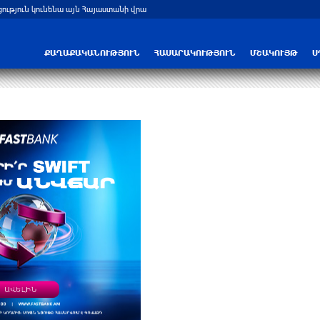
արգը․ Լուկաշենկո
Հայ ուշուիստները մեդալներ են նվաճել
ՔԱՂԱՔԱԿԱՆՈՒԹՅՈՒՆ
ՀԱՍԱՐԱԿՈՒԹՅՈՒՆ
ՄՇԱԿՈՒՅԹ
Ս