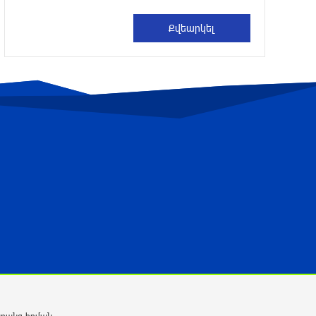
Մահացել է 26-ամյա հայտնի
տիկտոկերը (լուսանկար)
4 ժամ առաջ
Կցանկանայի հաղթել Չեմպիոնների
լիգան․ Հենրիխ Մխիթարյան
4 ժամ առաջ
Երևանի և մարզերի տասնյակ
հասցեներում օգոստոսի 10-ին, 11-ին,
12-ին և 13-ին գազ չի լինելու
12 ժամ առաջ
Հայ ուշուիստները 37 մեդալ են նվաճել
միջազգային մրցաշարում
12 ժամ առաջ