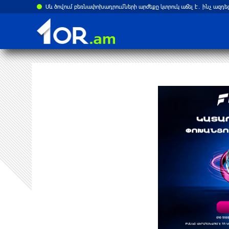
ստանի վրա
Բելառուսում պակասում է ԽՍՀՄ ժամանակների կառավարման համակ