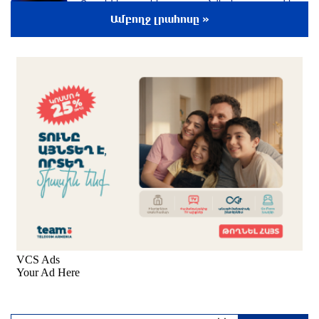
«Բայդենի քաղցկեղը տարածվել է, շատ ցավ է
պատճառում», հայտնել է որդին
Ամբողջ լրահոսը »
3 ժամ առաջ
Ո՞վ կհաղթի UFC 331-ում. Արման Ծառուկյանի
ու Մաուրիսիո Ռուֆիի մենամարտի
գործակիցները հայտնի են
3 ժամ առաջ
Վթարային ջրանջատումներ. ո՞ր հասցեներում
ջուր չի լինի` օգոստոսի 9-ին
3 ժամ առաջ
Տարադրամի փոխարժեքները օգոստոսի 9-ին
3 ժամ առաջ