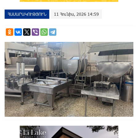
ՀԱՍԱՐԱԿՈՒԹՅՈՒՆ
11 Հունիս, 2026 14:59