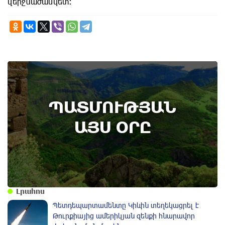
վերջնաժամկետ:
9th of August
ՊԱՏՄՈՒԹՅԱՆ
Անտառային հրդեհներից պաշտպանության
օր. պատմության այս օրը (9 օգոստոս)
ԱՅՍ ՕՐԸ
Լրահոս
Պետդեպարտամենտը Կիևին տեղեկացրել է
Թուրքիայից ամերիկյան զենքի հնարավոր