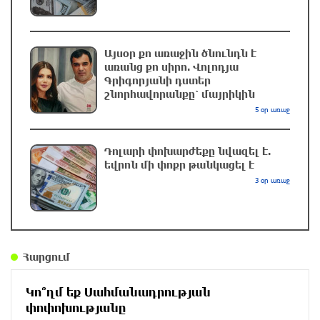
Իսրայելի ՊԲ-ն հարձակվել է Լիբանանում
«Հըզբոլլահ»-ի հրամանատարական կետերի և
պահեստների վրա
Այսօր քո առաջին ծնունդն է
առանց քո սիրո. Վոլոդյա
22 րոպե առաջ
Գրիգորյանի դստեր
շնորհավորանքը՝ մայրիկին
«Ռեալ Մադրիդ»-ն ու «ՌԲ Լայպցիգը»
5 օր առաջ
համաձայնության են եկել Յան Դիոմանդեի
տրանսֆերի վերաբերյալ
Դոլարի փոխարժեքը նվազել է.
41 րոպե առաջ
եվրոն մի փոքր թանկացել է
3 օր առաջ
ՆԳՆ-ն մանրամասներ է հայտնել
բենզալցակայանում տեղի ունեցած
պայթյունից
մեկ ժամ առաջ
Հարցում
Նուբարաշենի աղբավայրում տրակտորով
Կո՞ղմ եք Սահմանադրության
աղբը հրելիս այն լցվել է 29-ամյա
փոփոխությանը
աշխատակցի վրա. վերջինս մահացել է