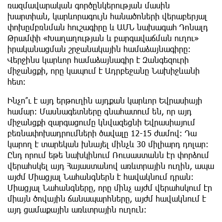
ռազմավարական գործընկերության մասին
խարտիան, կարևորագույն հանածոների վերաբերյալ
փոխըմբռնման հուշագիրը և ԱՄՆ նախագահ Դոնալդ
Թրամփի «Խաղաղության և բարգավաճման ուղու»
իրականացման շրջանակային համաձայնագիրը:
Վերջինս կարևոր համաձայնագիր է Զանգեզուրի
միջանցքի, որը կապում է Ադրբեջանը Նախիջևանի
հետ:
Ինչո՞ւ է այդ երթուղին այդքան կարևոր Եվրասիայի
համար: Մասնագետները գնահատում են, որ այդ
միջանցքի զարգացումը կնվազեցնի Եվրասիայում
բեռնափոխադրումների ծավալը 12-15 ժամով: Դա
կարող է տարեկան խնայել մինչև 30 միլիարդ դոլար:
Ընդ որում եթե նախկինում Ռուսաստանն էր փորձում
վերահսկել այդ Հայաստանով առևտրային ուղին, ապա
այժմ Միացյալ Նահանգներն է հավակնում դրան։
Միացյալ Նահանգները, որը մինչ այժմ վերահսկում էր
միայն ծովային ճանապարհները, այժմ հավակնում է
այդ ցամաքային առևտրային ուղուն։