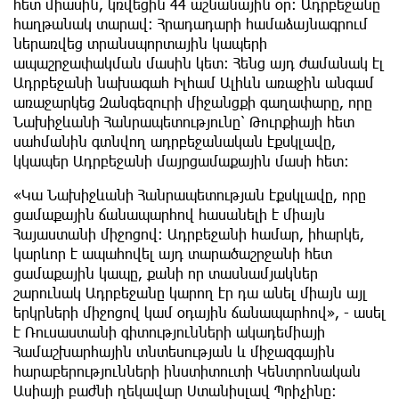
հետ միասին, կռվեցին 44 աշնանային օր։ Ադրբեջանը
հաղթանակ տարավ։ Հրադադարի համաձայնագրում
ներառվեց տրանսպորտային կապերի
ապաշրջափակման մասին կետ։ Հենց այդ ժամանակ էլ
Ադրբեջանի նախագահ Իլհամ Ալիևն առաջին անգամ
առաջարկեց Զանգեզուրի միջանցքի գաղափարը, որը
Նախիջևանի Հանրապետությունը՝ Թուրքիայի հետ
սահմանին գտնվող ադրբեջանական էքսկլավը,
կկապեր Ադրբեջանի մայրցամաքային մասի հետ։
«Կա Նախիջևանի Հանրապետության էքսկլավը, որը
ցամաքային ճանապարհով հասանելի է միայն
Հայաստանի միջոցով։ Ադրբեջանի համար, իհարկե,
կարևոր է ապահովել այդ տարածաշրջանի հետ
ցամաքային կապը, քանի որ տասնամյակներ
շարունակ Ադրբեջանը կարող էր դա անել միայն այլ
երկրների միջոցով կամ օդային ճանապարհով», - ասել
է Ռուսաստանի գիտությունների ակադեմիայի
Համաշխարհային տնտեսության և միջազգային
հարաբերությունների ինստիտուտի Կենտրոնական
Ասիայի բաժնի ղեկավար Ստանիսլավ Պրիչինը։