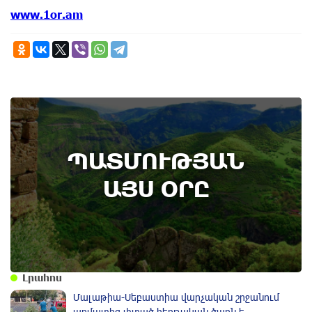
www.1or.am
6th of August
ՊԱՏՄՈՒԹՅԱՆ
Կառավարությունը ազդարարել է Հյուսիս -
Հարավ ավտոմայրուղու շինարարության
ԱՅՍ ՕՐԸ
մեկնարկը․ պատմության այս օրը (6
օգոստոս)
Լրահոս
Մալաթիա-Սեբաստիա վարչական շրջանում
արմատից փտած հերթական ծառն է