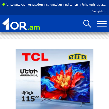
ասներ է հայտնել բենզալցակայանում տեղի ունեցած պայթյունից
Նուբարաշենի աղբավայրում տրակտորով աղբը հրելիս այն լցվել է 29-ամյա աշխատակցի վրա. վերջինս մահացել է
Հայերեն