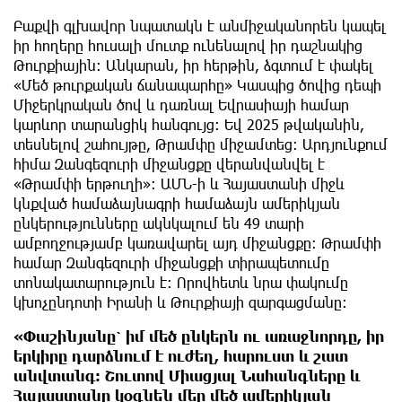
Բաքվի գլխավոր նպատակն է անմիջականորեն կապել
իր հողերը հուսալի մուտք ունենալով իր դաշնակից
Թուրքիային։ Անկարան, իր հերթին, ձգտում է փակել
«Մեծ թուրքական ճանապարհը» Կասպից ծովից դեպի
Միջերկրական ծով և դառնալ Եվրասիայի համար
կարևոր տարանցիկ հանգույց։ Եվ 2025 թվականին,
տեսնելով շահույթը, Թրամփը միջամտեց։ Արդյունքում
հիմա Զանգեզուրի միջանցքը վերանվանվել է
«Թրամփի երթուղի»։ ԱՄՆ-ի և Հայաստանի միջև
կնքված համաձայնագրի համաձայն ամերիկյան
ընկերությունները ակնկալում են 49 տարի
ամբողջությամբ կառավարել այդ միջանցքը։ Թրամփի
համար Զանգեզուրի միջանցքի տիրապետումը
տոնակատարություն է։ Որովհետև նրա փակումը
կխոչընդոտի Իրանի և Թուրքիայի զարգացմանը։
«Փաշինյանը՝ իմ մեծ ընկերն ու առաջնորդը, իր
երկիրը դարձնում է ուժեղ, հարուստ և շատ
անվտանգ։ Շուտով Միացյալ Նահանգները և
Հայաստանը կօգնեն մեր մեծ ամերիկյան