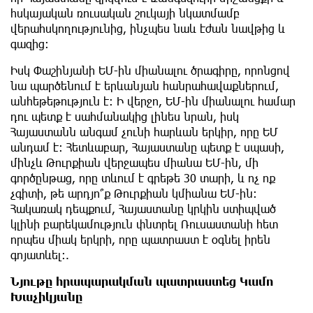
հսկայական ռուսական շուկայի նկատմամբ
վերահսկողությունից, ինչպես նաև էժան նավթից և
գազից։
Իսկ Փաշինյանի ԵՄ-ին միանալու ծրագիրը, որոնցով
նա պարծենում է երևանյան հանրահավաքներում,
անհեթեթություն է։ Ի վերջո, ԵՄ-ին միանալու համար
դու պետք է սահմանակից լինես նրան, իսկ
Հայաստանն անգամ չունի հարևան երկիր, որը ԵՄ
անդամ է։ Հետևաբար, Հայաստանը պետք է սպասի,
մինչև Թուրքիան վերջապես միանա ԵՄ-ին, մի
գործընթաց, որը տևում է գրեթե 30 տարի, և ոչ ոք
չգիտի, թե արդյո՞ք Թուրքիան կմիանա ԵՄ-ին։
Հակառակ դեպքում, Հայաստանը կրկին ստիպված
կլինի բարեկամություն փնտրել Ռուսաստանի հետ
որպես միակ երկրի, որը պատրաստ է օգնել իրեն
գոյատևել։.
Նյութը հրապարակման պատրաստեց Կամո
Խաչիկյանը