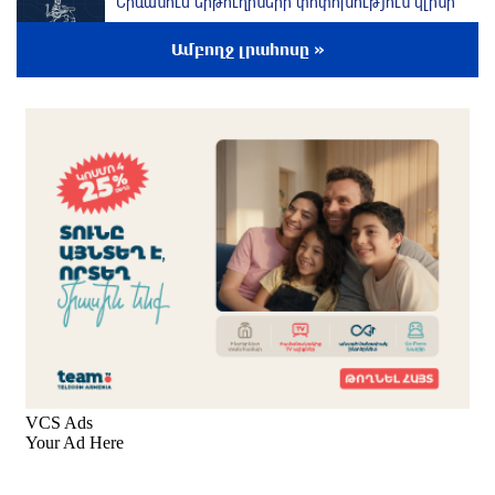
Երևանում երթուղիների փոփոխություն կլինի
2 ժամ առաջ
Ամբողջ լրահոսը »
UFC 331 մրցաշարում Ծառուկյան-Օլիվեյրա
մենամարտի չեղարկման պատճառը
բացահայտվել է
2 ժամ առաջ
ՆԳՆ-ն՝ աղբակույտի տակ մնացած
քաղաքացու մահվան մասին
2 ժամ առաջ
Ավտովթար՝ Կոտայքի մարզում. Զովունի-
Եղվարդ ճանապարհին բախվել են «Alfa
Romeo»-ն և «Opel»-ը. կա վիրավոր
մեկ ժամ առաջ