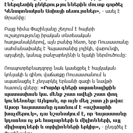
էներգետիկ ընկերություններին մուտք գործել
Կենտրոնական Ասիայի ռեսուրսներ»
, - ասել է
Թրամփը։
Բայց հիմա Փաշինյանը շեղում է հայերի
ուշադրությունը իրական տնտեսական
հաղթանակներով, այն բանից հետո, երբ Ռուսաստանը
սահմանափակել է Հայաստանից լոլիկի, վարունգի,
պղպեղի, կանաչ բանջարեղենի և ելակի ներմուծումը։
Ռոսպոտրեբնադզորը նաև կասեցրել է հայկական
կոնյակի և գինու վաճառքը Ռուսաստանում և
սպառնացել է չեղարկել Երևանի գազի և նավթի
հատուկ գները։
«Բարձր գների սպառնալիքին
պատասխան կա. մենք շատ ավելի շատ փող
կունենանք։ Այնքան, որ այն մեզ շատ չի թվա։
Այսօր Հայաստանը դառնում է «աշխարհի
խաչմերուկ», դա նշանակում է, որ Հայաստանը
կդառնա ոչ թե հազարների և միլիոնների, այլ
միլիարդների և տրիլիոնների երկիր»,
- ընդգծել է