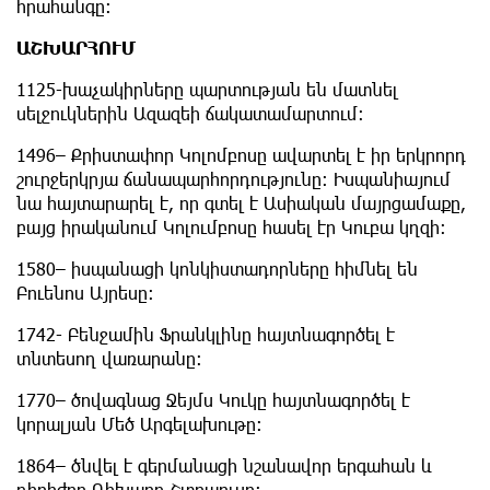
հրահանգը:
ԱՇԽԱՐՀՈՒՄ
1125-խաչակիրները պարտության են մատնել
սելջուկներին Ազազեի ճակատամարտում:
1496– Քրիստափոր Կոլոմբոսը ավարտել է իր երկրորդ
շուրջերկրյա ճանապարհորդությունը: Իսպանիայում
նա հայտարարել է, որ գտել է Ասիական մայրցամաքը,
բայց իրականում Կոլումբոսը հասել էր Կուբա կղզի:
1580– իսպանացի կոնկիստադորները հիմնել են
Բուենոս Այրեսը:
1742- Բենջամին Ֆրանկլինը հայտնագործել է
տնտեսող վառարանը:
1770– ծովագնաց Ջեյմս Կուկը հայտնագործել է
կորալյան Մեծ Արգելախութը:
1864– ծնվել է գերմանացի նշանավոր երգահան և
դիրիժոր Ռիխարդ Շտրաուսը: