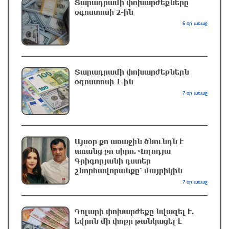
Տարադրամի փոխարժեքները
Starlink-ը Ռուսաստանի դեմ հարվшծները
օգոստոսի 2-ին
կառավարելու համար
6 օր առաջ
5 ժամ առաջ
Երևանում և մարզերում էլեկտրաէներգիայի
ընդհատումներ կլինեն
Տարադրամի փոխարժեքներն
օգոստոսի 1-ին
6 ժամ առաջ
7 օր առաջ
Ստեփանավանում ռուս կին է փորձել
ինքնասպան լինել
6 ժամ առաջ
Այսօր քո առաջին ծնունդն է
առանց քո սիրո. Վոլոդյա
Գրիգորյանի դստեր
ԱՄՆ վերաքննիչ դատարանը արգելափակել է
շնորհավորանքը՝ մայրիկին
Թրամփի 400 միլիոն դոլար արժողությամբ
7 օր առաջ
Սպիտակ տան պարահանդեսային դահլիճի
նախագիծը
Դոլարի փոխարժեքը նվազել է.
6 ժամ առաջ
եվրոն մի փոքր թանկացել է