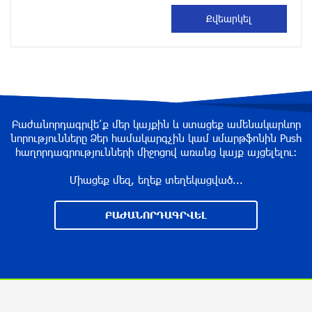
Հայաստանի հավաքականի նախկին մարզիչը
կգլխավորի Ղազախստանի հավաքականը
8 ժամ առաջ
ԱԱԾ-ն զեկույց է ներկայացրել
Բաժանորդագրվե՛ք մեր կայքին և ստացեք ամենակարևոր
8 ժամ առաջ
նորությունները Ձեր համակարգչին կամ սմարթֆոնին Push
հաղորդագրությունների միջոցով առանց կայք այցելելու։
Միացեք մեզ, եղեք տեղեկացված...
Թրամփը ասել է, որ հանրապետականները
կարող են պարտվել Կոնգրեսի միջանկյալ
ԲԱԺԱՆՈՐԴԱԳՐՎԵԼ
ընտրություններում
8 ժամ առաջ
Թուրքական ապրանքանիշը դադարեցնում է
գործունեությունը Ռուսաստանում
9 ժամ առաջ