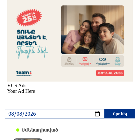
հրաբուխը
4 ժամ առաջ
Պայթյուն՝ Իրանում․ հաղորդվում է զոհերի ու
վիրավորների մասին
4 ժամ առաջ
«Ռեալը» հայտարարել է Դիոմանդեի
տրանսֆերի մասին
5 ժամ առաջ
Վանաձորում բшխվել են «Jeep Cherokee»-ն և
«Toyota Camry»-ն
5 ժամ առաջ
Ամենադիտված
Մասկը մերժել է Կիևի խնդրանքը՝ օգտագործել