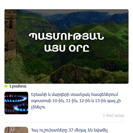
8th of August
ՊԱՏՄՈՒԹՅԱՆ
Բոյակի ճակատամարտի օր. պատմության
այս օրը (7 օգոստոս)
ԱՅՍ ՕՐԸ
Լրահոս
Երևանի և մարզերի տասնյակ հասցեներում
օգոստոսի 10-ին, 11-ին, 12-ին և 13-ին գազ չի
լինելու
3 ժամ առաջ
Հայ ուշուիստները 37 մեդալ են նվաճել