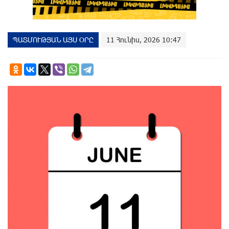
ՊԱՏՄՈՒԹՅԱՆ ԱՅՍ ՕՐԸ
11 Հունիս, 2026 10:47