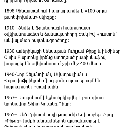
1898-Չինաստանում հայտարարվել է «100 օրյա
բարեփոխման» սկիզբը:
1910– ծնվել է ֆրանսիացի հանրահայտ
օվկիանոսագետ և ճանապարհորդ Ժակ Իվ Կուստոն՝
ակվալանգի հայտնագործողը:
1930-ամերիկացի կենսաբան Ուիլյամ Բիբը և ինժիներ
Օտիս Բարտոնը իրենց ստեղծած բատիսկաֆով
խորացել են օվկիանոսում ջրի մեջ 400 մետր:
1940-Նոր Զելանդիան, Ավստրալիան և
Հարավաֆրիկյան միությունը պատերազմ են
հայտարարել Իտալիային:
1963– Սայգոնում ինքնահրկիզվել է բուդդիստ
կրոնավոր Տհիտ Կուանգ Դիկը:
1965– Մեծ Բրիտանիայի թագուհի Եղիսաբեթ 2-րդը
«Բիթլզ» խմբի անդամներին պարգևատրել է
Բրիտանական կայսրության շքանշանով: