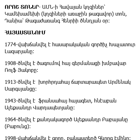
ՈՐՈՇ ՏՈՆԵՐ
- ԱՄՆ-ի Հավայան կղզիներ՝
Կամեխամեխի (կղզիների առաջին թագավոր) տոն,
Դանիա՝ Թագաժառանգ Հենրիի ծննդյան օր:
ՀԱՅԱՍՏԱՆՈՒՄ
1774-վախճանվել է հասարակական գործիչ Խաչատուր
Լազարյանը:
1908-ծնվել է ծագումով հայ գերմանացի խմբավար
Ռոլֆ Յակոբը:
1913-ծնվել է խորհրդահայ ճարտարապետ Արմենակ
Սարգսյանցը:
1943-ծնվել է ֆրանսահայ հայագետ, հնէաբան
Ալեքսանդր Վարդապետյանը:
1964-ծնվել է քանդակագործ Ալեքսանդր Բաբայանը
(Բաբունց):
1998-վախճանվել է գրող, բանաստեղծ Գևորգ Էմինը: