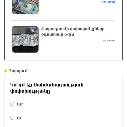
4 օր առաջ
Փրկարարները հայտանաբերել են մոլորված
զբոսաշրջիկներին
7 ժամ առաջ
Տարադրամի փոխարժեքները
օգոստոսի 6-ին
Սարյան փողոցի բնակարաններից մեկում
1 օր առաջ
պայթյունի հետևանքով 55-ամյա տղամարդը
այրվածքներով տեղափոխվել է
«Այրվածքաբանության ազգային կենտրոն»
7 ժամ առաջ
Հարցում
Սլովակիայի արևելքում արտակարգ դրություն
Կո՞ղմ եք Սահմանադրության
է հայտարարվել շոգի ալիքների պատճառով
փոփոխությանը
7 ժամ առաջ
Այո
Երթևեկության կազմակերպման
փոփոխություն տեղի կունենա
Ոչ
8 ժամ առաջ