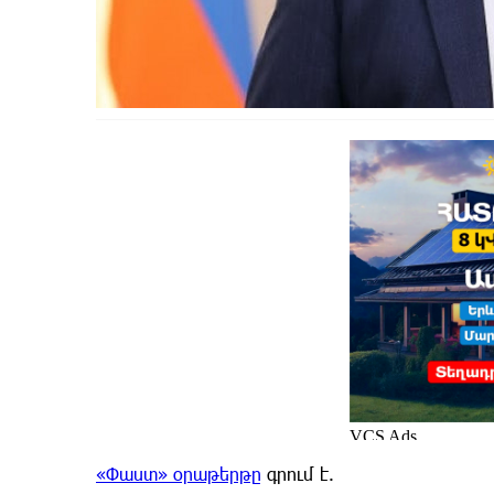
«Փաստ» օրաթերթը
գրում է.