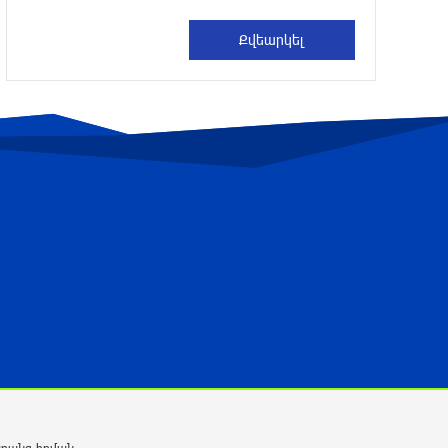
Հրազդանում բացվել է Firebird AI
ընկերության «ԱԲ գործարանը».
Մխիթար Հայրապետյան
3 ժամ առաջ
Որ հարցնես՝ կասեն՝ եթե խոսենք,
սահմանին խաղաղություն չի լինի,
պшտերազմ կuադրենք և այլ
հիմարnւթյուններ․ Տիգրան
Աբրահամյան
4 ժամ առաջ
«Քաղաքագետ Աթաև. Փաշինյանը
ընդդիմության առաջնորդներին
համարում է անձնական թշնամիներ»
4 ժամ առաջ
Խոշոր վթար՝ Գեղարքունիքում,