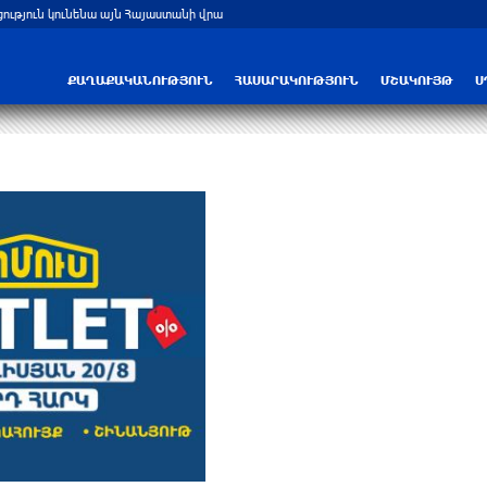
ցություն կունենա այն Հայաստանի վրա
Բելառուսում պակասում է ԽՍՀՄ ժամա
ՔԱՂԱՔԱԿԱՆՈՒԹՅՈՒՆ
ՀԱՍԱՐԱԿՈՒԹՅՈՒՆ
ՄՇԱԿՈՒՅԹ
Ս