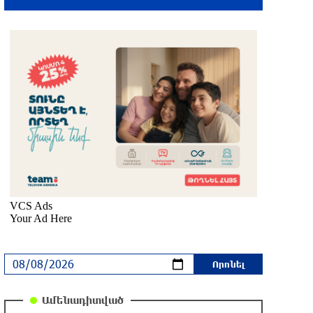
2 ժամ առաջ
Իրանը պատրաստ է բացել Հորմուզի
նեղուցը, եթե ԱՄՆ-ն ընդունի
հանրապետության պայմանները
մեկ ժամ առաջ
Երևանում անցկացվել է
հաշմանդամություն ունեցող անձանց
միջազգային մարզական փառատոն
մեկ ժամ առաջ
Դմիտրի Մեդվեդև. Արևմուտքի
քաղաքականությունը Հայաստանի
նկատմամբ կրկնում է վրացական
սցենարը
մեկ ժամ առաջ
Ամենադիտված