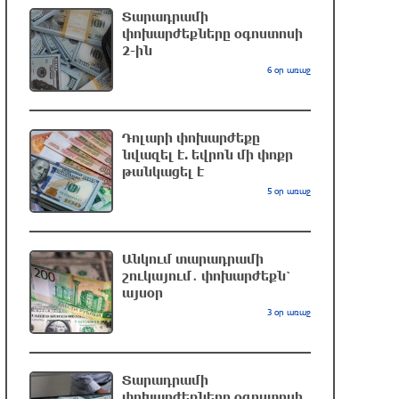
Եղանակը առաջիկա 5 օրերին
Տարադրամի
30 րոպե առաջ
փոխարժեքները օգոստոսի
2-ին
6 օր առաջ
Էստոնիայում կոչ են արել փակել
Ռուսաստանի հետ սահմանը
Դոլարի փոխարժեքը
20 րոպե առաջ
նվազել է. եվրոն մի փոքր
թանկացել է
5 օր առաջ
Խաղաղությունն անհնար է առանց ՀՀ
ինքնիշխան տարածքից
ադրբեջանական զինվшծ ուժերի
դուրսբերման․ Իշխան Սաղաթելյան
Անկում տարադրամի
շուկայում․ փոխարժեքն՝
12 րոպե առաջ
այսօր
3 օր առաջ
Տղամարդը ծեծել է շտապօգնության
բժշկին և վարորդին
17 րոպե առաջ
Տարադրամի
փոխարժեքները օգոստոսի