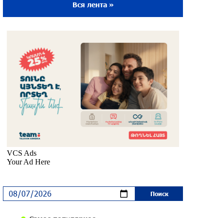
Вся лента »
Ложная дилемма мандатов: почему тема
парламентского бойкота оппозиции -
пустая повестка дня? «Паст»
около одного месяца назад
Правовой терроризм как начало
падения власти: пример Гагика
Царукяна и горькие уроки истории:
«Паст»
около одного месяца назад
Размик Марукян стал обладателем
бронзовой медали XV Международного
конкурса артистов балета
около одного месяца назад
«Росатом» готов построить новые АЭС,
чтобы избежать энергодефицита в
Армении: Алексей Лихачёв