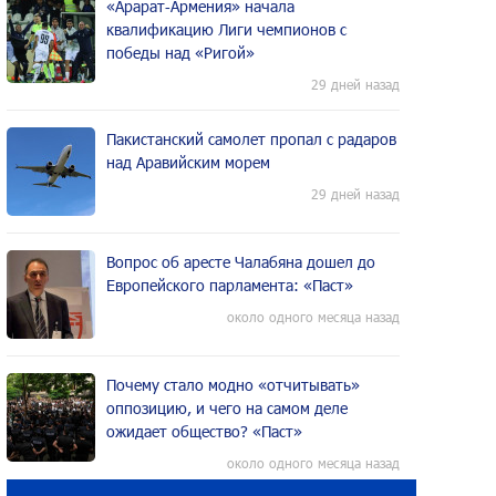
«Арарат‑Армения» начала
квалификацию Лиги чемпионов с
победы над «Ригой»
29 дней назад
Пакистанский самолет пропал с радаров
над Аравийским морем
29 дней назад
Вопрос об аресте Чалабяна дошел до
Европейского парламента: «Паст»
около одного месяца назад
Почему стало модно «отчитывать»
оппозицию, и чего на самом деле
ожидает общество? «Паст»
около одного месяца назад