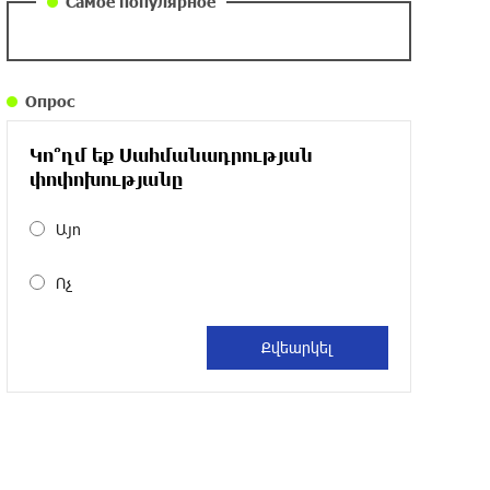
Самое популярное
около одного месяца назад
Армения заинтересована в полноценном
Опрос
участии в ЕАЭС: Пашинян
около одного месяца назад
Կո՞ղմ եք Սահմանադրության
փոփոխությանը
На автодороге Ереван-Севан произошел
камнепад
Այո
около одного месяца назад
Ոչ
Оппозиция Грузии отказалась от
мандатов и получила обратный
эффект: Нарек Карапетян
около одного месяца назад
Российская теннисистка Алина Чараева
будет представлять Армению