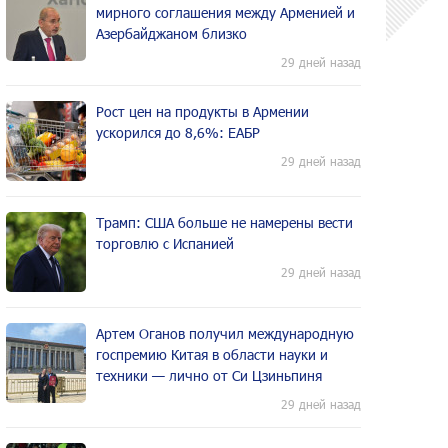
мирного соглашения между Арменией и
Азербайджаном близко
29 дней назад
Рост цен на продукты в Армении
ускорился до 8,6%: ЕАБР
29 дней назад
Трамп: США больше не намерены вести
торговлю с Испанией
29 дней назад
Артем Оганов получил международную
госпремию Китая в области науки и
техники — лично от Си Цзиньпиня
29 дней назад