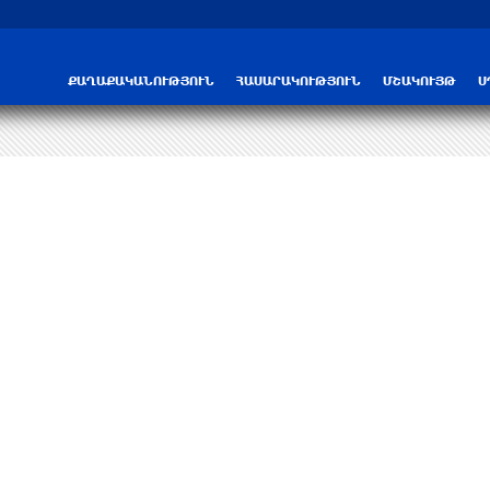
Трамп: США больше не намерены вести 
ՔԱՂԱՔԱԿԱՆՈՒԹՅՈՒՆ
ՀԱՍԱՐԱԿՈՒԹՅՈՒՆ
ՄՇԱԿՈՒՅԹ
Ս