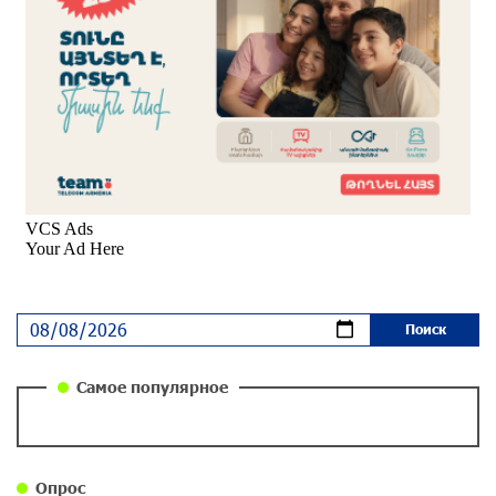
Вопрос об аресте Чалабяна дошел до
Европейского парламента: «Паст»
около одного месяца назад
Почему стало модно «отчитывать» оппозицию,
и чего на самом деле ожидает общество?
«Паст»
около одного месяца назад
Ложная дилемма мандатов: почему тема
парламентского бойкота оппозиции - пустая
повестка дня? «Паст»
около одного месяца назад
Самое популярное
Правовой терроризм как начало падения
власти: пример Гагика Царукяна и горькие
уроки истории: «Паст»
Опрос