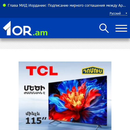
теннисистка Алина Чараева будет представлять Армению
Глава МИД Иордании: Подписание мирного соглашения между Арменией и Азербайджаном близко
Русский