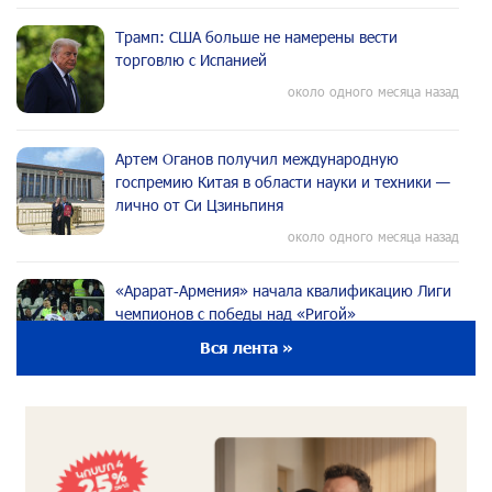
Трамп: США больше не намерены вести
торговлю с Испанией
около одного месяца назад
Артем Оганов получил международную
госпремию Китая в области науки и техники —
лично от Си Цзиньпиня
около одного месяца назад
«Арарат‑Армения» начала квалификацию Лиги
чемпионов с победы над «Ригой»
около одного месяца назад
Вся лента »
Пакистанский самолет пропал с радаров над
Аравийским морем
около одного месяца назад