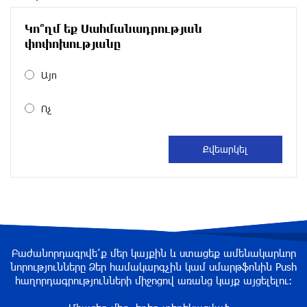
около одного месяца назад
Կո՞ղմ եք Սահմանադրության
Размик Марукян стал обладателем бронзовой
փոփոխությանը
медали XV Международного конкурса артистов
балета
Այո
около одного месяца назад
Ոչ
«Росатом» готов построить новые АЭС, чтобы
избежать энергодефицита в Армении: Алексей
Лихачёв
около одного месяца назад
Армения заинтересована в полноценном
участии в ЕАЭС: Пашинян
около одного месяца назад
Բաժանորդագրվե՛ք մեր կայքին և ստացեք ամենակարևոր
նորությունները Ձեր համակարգչին կամ սմարթֆոնին Push
հաղորդագրությունների միջոցով առանց կայք այցելելու։
На автодороге Ереван-Севан произошел
камнепад