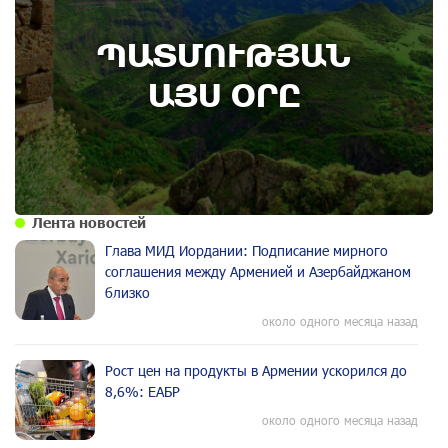
8th of August
ՊԱՏՄՈՒԹՅԱՆ
Административный суд удовлетворил иск ААЦ
по делу монастыря Ованаванк
ԱՅՍ ՕՐԸ
Лента новостей
Глава МИД Иордании: Подписание мирного
соглашения между Арменией и Азербайджаном
близко
около одного месяца назад
Рост цен на продукты в Армении ускорился до
8,6%: ЕАБР
около одного месяца назад