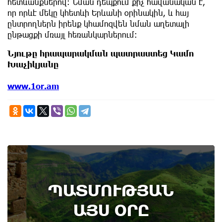
հետևանքներով։ Նման դեպքում քիչ հավանական է,
որ որևէ մեկը կհետևի Երևանի օրինակին, և հայ
ընտրողներն իրենք կհամոզվեն նման աղետալի
ընթացքի մռայլ հեռանկարներում։
Նյութը հրապարակման պատրաստեց Կամո
Խաչիկյանը
www.1or.am
10th of August
ՊԱՏՄՈՒԹՅԱՆ
Դադարել է գործել Կիրանց գյուղով անցնող
միջպետական ճանապարհը կամուրջը
ԱՅՍ ՕՐԸ
Ադրբեջանին հանձնելու պատճառով.