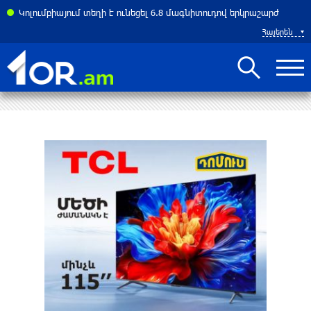
ին ջրանջատումներ․ ո՞ր հասցեներում ջուր չի լինի՝ օգոստոսի 10-ին
Կոլումբիայում տեղի է ունեցել 6.8 մագնիտուդով երկրաշարժ
Հայերեն