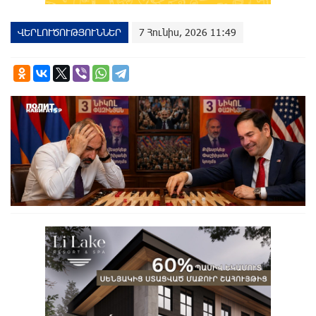
ՎԵՐԼՈՒԾՈՒԹՅՈՒՆՆԵՐ
7 Հունիս, 2026 11:49