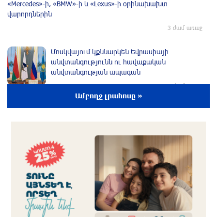
«Mercedes»-ի, «BMW»-ի և «Lexus»-ի օրինախախտ
վարորդներին
3 ժամ առաջ
Մոսկվայում կքննարկեն Եվրասիայի
անվտանգությունն ու հավաքական
անվտանգության ապագան
3 ժամ առաջ
Ամբողջ լրահոսը »
Կոնգոյում էբոլայի հաստատված դեպքերի
թիվը գերազանցել է 4200-ը
2 ժամ առաջ
Արթուր Ղարիբյանը 2 գնդակ է ուղարկել
«Զենիթի» դարպասը և ճանաչվել հանդիպման
լավագույն ֆուտբոլիստը
2 ժամ առաջ