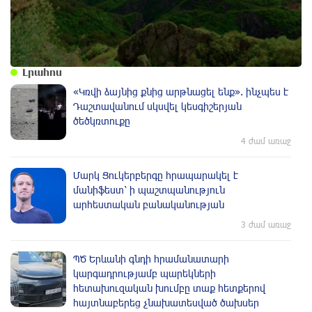
պատմության այս օրը (10 օգոստոս)
Լրահոս
«Կռվի ձայնից քնից արթնացել ենք». ինչպես է
Դաշտավանում սկսվել կեսգիշերյան
ծեծկռտուքը
4 ժամ առաջ
Մարկ Ցուկերբերգը հրապարակել է
մանիֆեստ՝ ի պաշտպանություն
արհեստական բանականության
3 ժամ առաջ
ՊԾ Երևանի գնդի հրամանատարի
կարգադրությամբ պարեկների
հետախուզական խումբը տաք հետքերով
հայտնաբերեց չնախատեսված ծախսեր