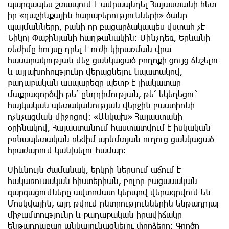
պարզապես շտապում է ամրապնդել Հայաստանի հետ
իր «դաշինքային հարաբերությունների» ծանր
պայմանները, քանի որ բացարձակապես վստահ չէ
Նիկոլ Փաշինյանի հաղթանակին։ Մինչդեռ, Երևանի
ռեժիմը հույսը դրել է ուժի կիրառման վրա
հասարակության մեջ ցանկացած բողոքի ցույց ճնշելու
և այլախոհությունը վերացնելու նպատակով,
քաղաքական ասպարեզը պետք է լիակատար
մաքրագործվի թե՛ ընդդիմության, թե՛ եկեղեցու՝
հայկական պետականության վերջին բաստիոնի
ոչնչացման միջոցով։ «Անկախ» Հայաստանի
օրինակով, Հայաստանում հաստատվում է իսկական
բռնապետական
ռեժիմ արևմտյան ուղուց ցանկացած
հրաժարում կանխելու համար։
Միևնույն ժամանակ, երկրի ներսում աճում է
հակառուսական հիստերիան, բոլոր բացասական
զարգացումները ավտոմատ կերպով վերագրվում են
Մոսկվային, այդ թվում ընտրություններին ենթադրյալ
միջամտությունը և քաղաքական իրավիճակը
ենթադրաբար անկայունացնելու փորձերը։ Գործը