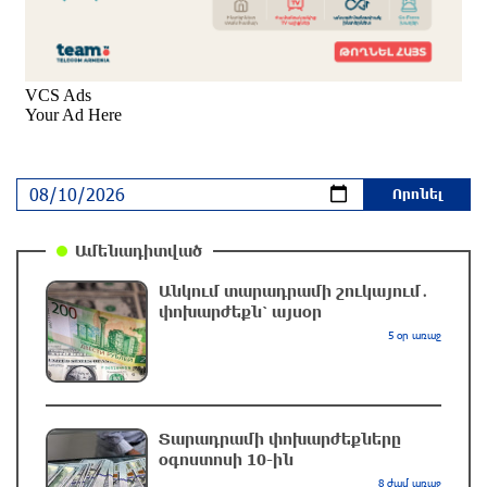
Նավթի գները աճել են
2 ժամ առաջ
Ադրբեջանում երկրաշարժ է գրանցվել
2 ժամ առաջ
Ամենադիտված
Անձրև, ամպրոպ, քամու ուժգնացում. ինչ
եղանակ է սպասվում առաջիկա օրերին
Անկում տարադրամի շուկայում․
մեկ ժամ առաջ
փոխարժեքն՝ այսօր
5 օր առաջ
Քիշնևը և Կիևն աննախադեպ առաջընթաց են
գրանցել եվրաինտեգրման գործում.
Ուկրաինայի դեսպան
Տարադրամի փոխարժեքները
մեկ ժամ առաջ
օգոստոսի 10-ին
8 ժամ առաջ