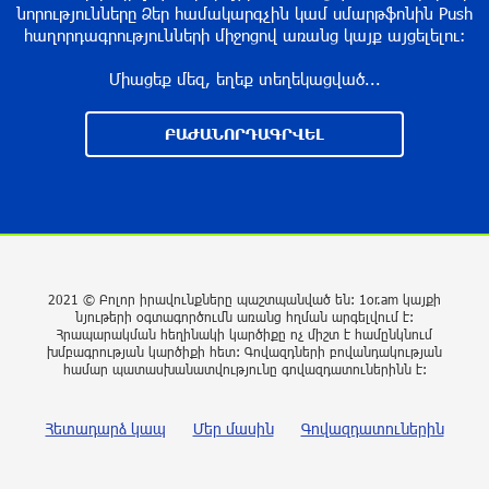
նորությունները Ձեր համակարգչին կամ սմարթֆոնին Push
մեկ ժամ առաջ
հաղորդագրությունների միջոցով առանց կայք այցելելու։
Միացեք մեզ, եղեք տեղեկացված...
Կորեայի Հանրապետությունը և ԱՄՆ-ը
լայնածավալ զnրավարժnւթյուններ
կկազմակերպեն
ԲԱԺԱՆՈՐԴԱԳՐՎԵԼ
2 ժամ առաջ
ՍԱՏՄ տեսուչները պարեկների հետ ստուգել
են 237 առաքիչի. Ի՞նչ է պարզվել
2 ժամ առաջ
2021 © Բոլոր իրավունքները պաշտպանված են: 1or.am կայքի
նյութերի օգտագործումն առանց հղման արգելվում է:
Պռոշյան բնակավայրում բռնկված հրդեհը
Հրապարակման հեղինակի կարծիքը ոչ միշտ է համընկնում
խմբագրության կարծիքի հետ: Գովազդների բովանդակության
մեկուսացվել է
համար պատասխանատվությունը գովազդատուներինն է:
2 ժամ առաջ
Հետադարձ կապ
Մեր մասին
Գովազդատուներին
Իրանի ԶՈւ-ն ունի բալիuտիկ hրթիռներ, որոնց
հետագիծը կարող է փոխվել արդեն