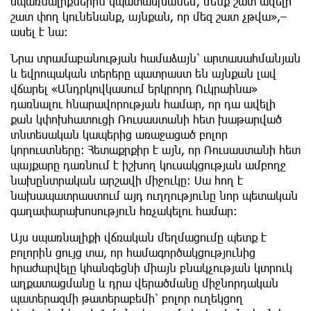
սպառնալիքներին կպատասխանեմ, մենք շատ ավելի
շատ փող կունենանք, այնքան, որ մեզ շատ չթվա»,–
ասել է նա։
Նրա տրամաբանության համաձայն՝ արտասահմանյան
և եվրոպական տերերը պատրաստ են այնքան լավ
վճարել «Անդրկովկասում երկրորդ Ուկրաինա»
դառնալու հնարավորության համար, որ դա ավելի
քան կփոխհատուցի Ռուսաստանի հետ խաթարված
տնտեսական կապերից առաջացած բոլոր
կորուստները։ Հետաքրքիր է այն, որ Ռուսաստանի հետ
պայքարը դառնում է իշխող կուսակցության ամբողջ
նախընտրական արշավի միջուկը։ Սա հող է
նախապատրաստում այդ ուղղությունը նոր պետական
գաղափարախոսություն հռչակելու համար։
Այս սպառնալիքի վճռական մեղմացումը պետք է
բոլորին ցույց տա, որ համագործակցությունից
հրաժարվելը կհանգեցնի միայն բնակչության կտրուկ
աղքատացմանը և դրա վերածմանը միջնորդական
պատերազմի թատերաբեմի՝ բոլոր ուղեկցող