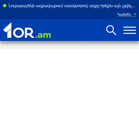
ասներ է հայտնել բենզալցակայանում տեղի ունեցած պայթյունից
Նուբարաշենի աղբավայրում տրակտորով աղբը հրելիս այն լցվել է 29-ամյա աշխատակցի վրա. վերջինս մահացել է
Հայերեն