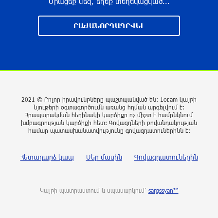
Միացեք մեզ, եղեք տեղեկացված...
27 րոպե առաջ
ԲԱԺԱՆՈՐԴԱԳՐՎԵԼ
Ամենայն Հայոց Կաթողիկոսն ընդունեց
արգենտինահայ դպրոցականներին
17 րոպե առաջ
«Օձուն» ապրանքանիշի գազավորված
զովացուցիչ ըմպելիքները չեն արտադրվի
2021 © Բոլոր իրավունքները պաշտպանված են: 1or.am կայքի
նյութերի օգտագործումն առանց հղման արգելվում է:
2 րոպե առաջ
Հրապարակման հեղինակի կարծիքը ոչ միշտ է համընկնում
խմբագրության կարծիքի հետ: Գովազդների բովանդակության
համար պատասխանատվությունը գովազդատուներինն է:
ՀՀ իշխանություններին պետք չէ
«դիվերսիֆիկացիա» բառի ետևում թաքցնել
Հետադարձ կապ
Մեր մասին
Գովազդատուներին
շրջադարձը դեպի ՌԴ-ին թշնամաբար
տրամադրված ԵՄ․ ՌԴ ԱԳՆ
14 րոպե առաջ
Կայքի պատրաստում և սպասարկում՝
sargssyan™
Տարադրամի փոխարժեքները օգոստոսի 6-ին