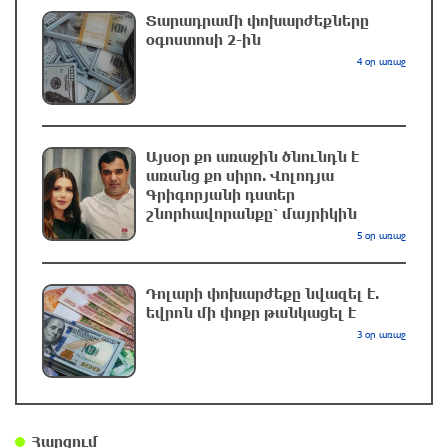
Մեսսին դուբլի հեղինակ է դարձել «Ինտեր
Տարադրամի փոխարժեքները
Մայամիի» կազմում
օգոստոսի 2-ին
մեկ ժամ առաջ
4 օր առաջ
ՖԻՖԱ-ն աջակցել է Ինֆանտինոյին, աշխարհի
առաջնության իրավունքի վաճառքի հարց
Այսօր քո առաջին ծնունդն է
այլեւս չկա
առանց քո սիրո. Վոլոդյա
մեկ ժամ առաջ
Գրիգորյանի դստեր
շնորհավորանքը՝ մայրիկին
5 օր առաջ
Հայաստանը 320 մլն դոլարի նոր վարկեր
կվերցնի
մեկ ժամ առաջ
Դոլարի փոխարժեքը նվազել է.
եվրոն մի փոքր թանկացել է
3 օր առաջ
Հայաստանում պատրաստի մետաղական
արտադրանքի ներմուծման համար 6 ամսով
մաքսատուրք է սահմանվել
մեկ ժամ առաջ
Հարցում