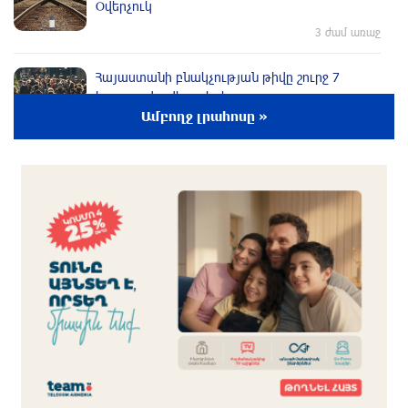
Օվերչուկ
3 ժամ առաջ
Հայաստանի բնակչության թիվը շուրջ 7
հազարով ավելացել է
Ամբողջ լրահոսը »
3 ժամ առաջ
Իսրայելի ՊԲ-ն հարձակվել է Լիբանանում
«Հըզբոլլահ»-ի հրամանատարական կետերի և
պահեստների վրա
2 ժամ առաջ
«Ռեալ Մադրիդ»-ն ու «ՌԲ Լայպցիգը»
համաձայնության են եկել Յան Դիոմանդեի
տրանսֆերի վերաբերյալ
2 ժամ առաջ
ՆԳՆ-ն մանրամասներ է հայտնել