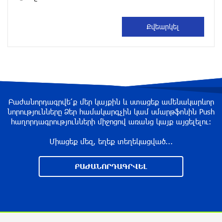
Ռուսաստանից Ադրբեջանի տարածքով
Հայաստան է ուղարկվել 15 վագոն ցորեն և 10
վագոն քարածուխ
3 ժամ առաջ
Փորձագետ Խալաթյան. Հայաստանի դուրս
գալը ԵԱՏՄ-ից չի կարող հանգեցնել միության
փլուզմանը
3 ժամ առաջ
Բաժանորդագրվե՛ք մեր կայքին և ստացեք ամենակարևոր
նորությունները Ձեր համակարգչին կամ սմարթֆոնին Push
Հայկական կոնյակի և գինու վաճառքի անկում
հաղորդագրությունների միջոցով առանց կայք այցելելու։
3 ժամ առաջ
Միացեք մեզ, եղեք տեղեկացված...
ԲԱԺԱՆՈՐԴԱԳՐՎԵԼ
Պատմական ամնեզիա. Ինչո՞ւ է Հայաստանը
կրկին վստահում Եվրոպային և մերժում
Ռուսաստանին
4 ժամ առաջ