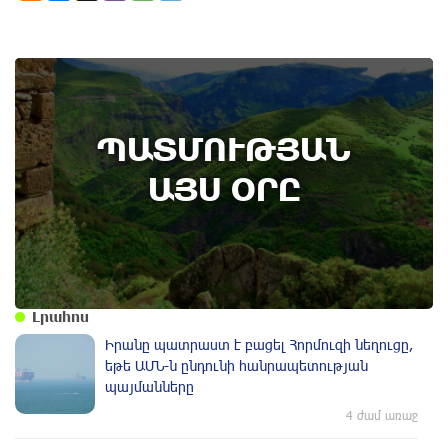
8th of August
ՊԱՏՄՈՒԹՅԱՆ
Տեղի է ունեցել Գառնիի ճակատամարտը.
պատմության այս օրը (8 օգոստոս)
ԱՅՍ ՕՐԸ
Լրահոս
Իրանը պատրաստ է բացել Հորմուզի նեղուցը,
եթե ԱՄՆ-ն ընդունի հանրապետության
պայմանները
4 ժամ առաջ