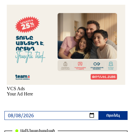
Խաղաղությունն անհնար է առանց ՀՀ
ինքնիշխան տարածքից ադրբեջանական
զինվшծ ուժերի դուրսբերման․ Իշխան
Սաղաթելյան
2 ժամ առաջ
Տղամարդը ծեծել է շտապօգնության բժշկին և
վարորդին
2 ժամ առաջ
Իրական խաղաղությանն ուղղված թիվ մեկ
քայլը պետք է լիներ մեր բոլոր գերիների
ազատ արձակումը
մեկ ժամ առաջ
Իրանի ԱԳ նախարարը հարևան մահմեդական
երկրներին «իսկական եղբայրության» կոչ է
Ամենադիտված
արել