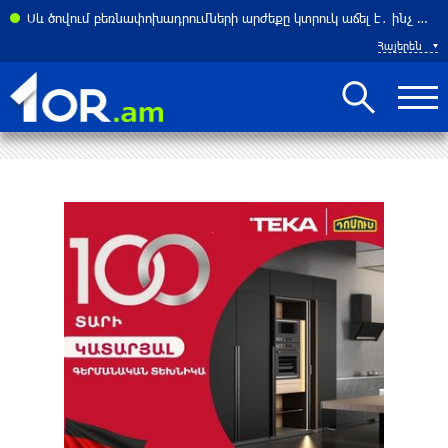
ել Հորմուզի նեղուցը ԱՄՆ–ի և Իսրայելի նավերի համար. ԶԼՄ
Սև ծովում բեռնափոխադրումների արժեքը կտրուկ աճել է․ ինչ ազդեցություն կունենա այն Հայաստանի վրա
Հայերեն