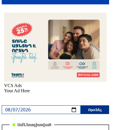
Սարյան փողոցի բնակարաններից
մեկում պայթյունի հետևանքով 55-
ամյա տղամարդը այրվածքներով
տեղափոխվել է «Այրվածքաբանության
ազգային կենտրոն»
մեկ ժամ առաջ
Սլովակիայի արևելքում արտակարգ
դրություն է հայտարարվել շոգի
ալիքների պատճառով
մեկ ժամ առաջ
Երթևեկության կազմակերպման
փոփոխություն տեղի կունենա
մեկ ժամ առաջ
Ամենադիտված
Հայաստանի հավաքականի նախկին