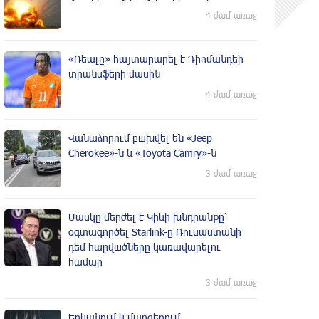
4 ժամ առաջ
«Ռեալը» հայտարարել է Դիոմանդեի
տրանսֆերի մասին
4 ժամ առաջ
Վանաձորում բшխվել են «Jeep
Cherokee»-ն և «Toyota Camry»-ն
3 ժամ առաջ
Մասկը մերժել է Կիևի խնդրանքը՝
օգտագործել Starlink-ը Ռուսաստանի
դեմ հարվшծները կառավարելու
համար
3 ժամ առաջ
Երևանում և մարզերում