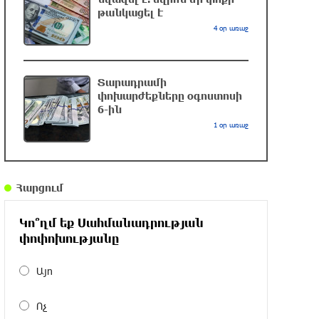
թանկացել է
4 օր առաջ
Դանակահարություն՝ Մասիսի
գազալցակայաններից մեկի մոտ.
կասկածյալը ձերբակալվել է
մեկ ժամ առաջ
Տարադրամի
փոխարժեքները օգոստոսի
6-ին
Սև ծովում բեռնափոխադրումների
1 օր առաջ
արժեքը կտրուկ աճել է․ ինչ
ազդեցություն կունենա այն
Հայաստանի վրա
մեկ ժամ առաջ
Հարցում
Բելառուսում պակասում է ԽՍՀՄ
Կո՞ղմ եք Սահմանադրության
ժամանակների կառավարման
փոփոխությանը
համակարգը․ Լուկաշենկո
2 ժամ առաջ
Այո
Հայ ուշուիստները մեդալներ են նվաճել
Ոչ
Բաթումի բաց առաջնությունում