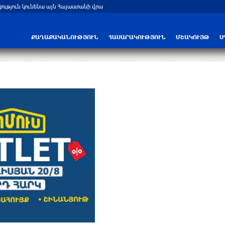
ցություն կունենա այն Հայաստանի վրա
Բելառուսում պակասում է ԽՍՀՄ ժամա
ՔԱՂԱՔԱԿԱՆՈՒԹՅՈՒՆ
ՀԱՍԱՐԱԿՈՒԹՅՈՒՆ
ՄՇԱԿՈՒՅԹ
Ս