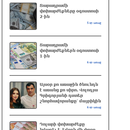
Տարադրամի
մարզիչը կգլխավորի Ղազախստանի
փոխարժեքները օգոստոսի
հավաքականը
2-ին
34 րոպե առաջ
5 օր առաջ
ԱԱԾ-ն զեկույց է ներկայացրել
16 րոպե առաջ
Տարադրամի
փոխարժեքներն օգոստոսի
1-ին
6 օր առաջ
Թրամփը ասել է, որ
հանրապետականները կարող են
պարտվել Կոնգրեսի միջանկյալ
Այսօր քո առաջին ծնունդն
ընտրություններում
է առանց քո սիրո. Վոլոդյա
3 րոպե առաջ
Գրիգորյանի դստեր
շնորհավորանքը՝ մայրիկին
Թուրքական ապրանքանիշը
6 օր առաջ
դադարեցնում է գործունեությունը
Ռուսաստանում
Դոլարի փոխարժեքը
37 րոպե առաջ
նվազել է. եվրոն մի փոքր