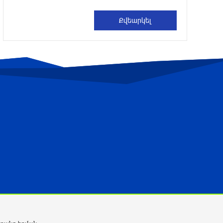
2 ժամ առաջ
Բրյանսկում ուժգին պայթյուն է տեղի
ունեցել․ ՌԴ
2 ժամ առաջ
Հայաստանի հավաքականի նախկին
գլխավոր մարզիչը նոր ազգային
ընտրանի է գլխավորել
2 ժամ առաջ
Պայմանները չեն կատարվել․ ՈՒԵՖԱ-ի
հայտարարությունը
3 ժամ առաջ
«Նոա»-ն ունի երկրպագուների