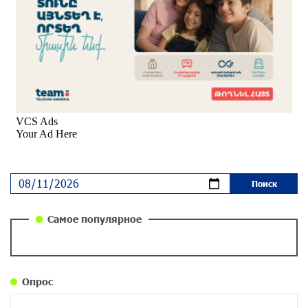
Вопрос об аресте Чалабяна дошел до
Европейского парламента: «Паст»
около одного месяца назад
Почему стало модно «отчитывать» оппозицию,
и чего на самом деле ожидает общество?
«Паст»
около одного месяца назад
Ложная дилемма мандатов: почему тема
парламентского бойкота оппозиции - пустая
повестка дня? «Паст»
около одного месяца назад
Самое популярное
Правовой терроризм как начало падения
власти: пример Гагика Царукяна и горькие
уроки истории: «Паст»
Опрос
около одного месяца назад