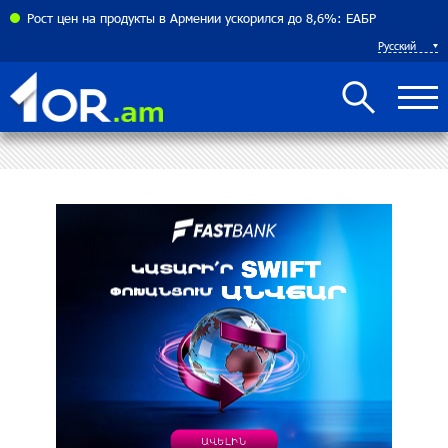
соглашения между Арменией и Азербайджаном близко
Рост цен на продукты в Армении ускорился до 8,6%: ЕАБР
Русский