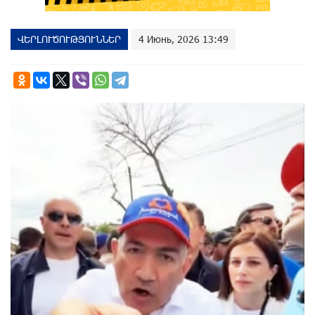
ՎԵՐԼՈՒԾՈՒԹՅՈՒՆՆԵՐ
4 Июнь, 2026 13:49