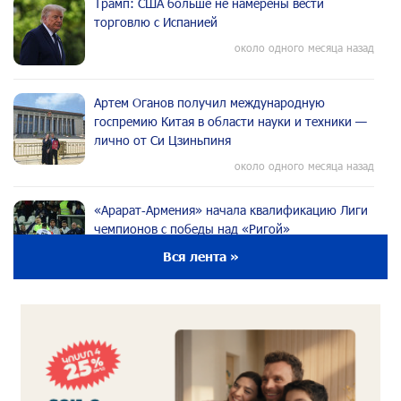
Трамп: США больше не намерены вести
торговлю с Испанией
около одного месяца назад
Артем Оганов получил международную
госпремию Китая в области науки и техники —
лично от Си Цзиньпиня
около одного месяца назад
«Арарат‑Армения» начала квалификацию Лиги
чемпионов с победы над «Ригой»
около одного месяца назад
Вся лента »
Пакистанский самолет пропал с радаров над
Аравийским морем
около одного месяца назад