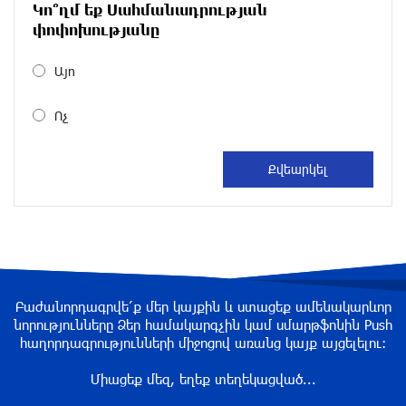
Կո՞ղմ եք Սահմանադրության
Размик Марукян стал обладателем бронзовой
փոփոխությանը
медали XV Международного конкурса артистов
балета
Այո
около одного месяца назад
Ոչ
«Росатом» готов построить новые АЭС, чтобы
избежать энергодефицита в Армении: Алексей
Лихачёв
около одного месяца назад
Армения заинтересована в полноценном
участии в ЕАЭС: Пашинян
около одного месяца назад
Բաժանորդագրվե՛ք մեր կայքին և ստացեք ամենակարևոր
նորությունները Ձեր համակարգչին կամ սմարթֆոնին Push
հաղորդագրությունների միջոցով առանց կայք այցելելու։
На автодороге Ереван-Севан произошел
камнепад
Միացեք մեզ, եղեք տեղեկացված...
около одного месяца назад