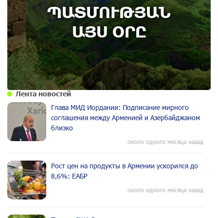
ՊԱՏՄՈՒԹՅԱՆ
Административный суд удовлетворил иск ААЦ
по делу монастыря Ованаванк
ԱՅՍ ՕՐԸ
Лента новостей
Глава МИД Иордании: Подписание мирного
соглашения между Арменией и Азербайджаном
близко
около одного месяца назад
Рост цен на продукты в Армении ускорился до
8,6%: ЕАБР
около одного месяца назад