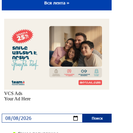
Вся лента »
Ложная дилемма мандатов: почему тема
парламентского бойкота оппозиции -
пустая повестка дня? «Паст»
около одного месяца назад
Правовой терроризм как начало
падения власти: пример Гагика
Царукяна и горькие уроки истории:
«Паст»
около одного месяца назад
Размик Марукян стал обладателем
бронзовой медали XV Международного
конкурса артистов балета
около одного месяца назад
«Росатом» готов построить новые АЭС,
чтобы избежать энергодефицита в
Армении: Алексей Лихачёв