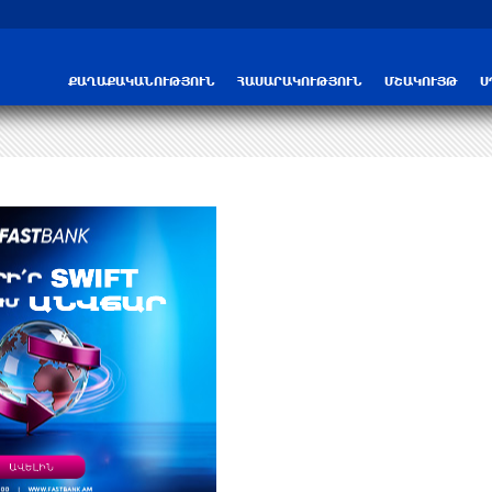
Трамп: США больше не намерены вести 
ՔԱՂԱՔԱԿԱՆՈՒԹՅՈՒՆ
ՀԱՍԱՐԱԿՈՒԹՅՈՒՆ
ՄՇԱԿՈՒՅԹ
Ս