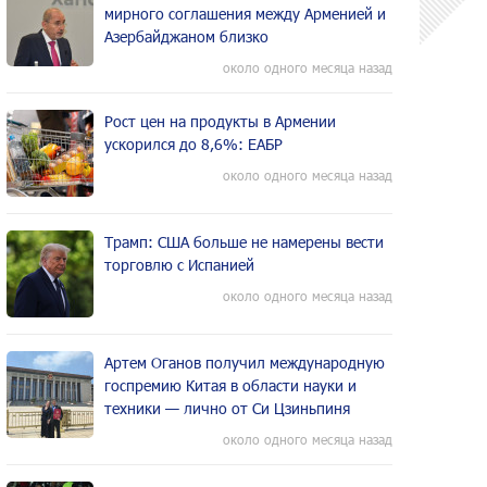
мирного соглашения между Арменией и
Азербайджаном близко
около одного месяца назад
Рост цен на продукты в Армении
ускорился до 8,6%: ЕАБР
около одного месяца назад
Трамп: США больше не намерены вести
торговлю с Испанией
около одного месяца назад
Артем Оганов получил международную
госпремию Китая в области науки и
техники — лично от Си Цзиньпиня
около одного месяца назад