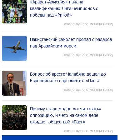
«Арарат‑Армения» начала
квалификацию Лиги чемпионов с
победы над «Ригой»
около одного месяца назад
Пакистанский самолет пропал с радаров
над Аравийским морем
около одного месяца назад
Вопрос об аресте Чалабяна дошел до
Европейского парламента: «Паст»
около одного месяца назад
Почему стало модно «отчитывать»
оппозицию, и чего на самом деле
ожидает общество? «Паст»
около одного месяца назад