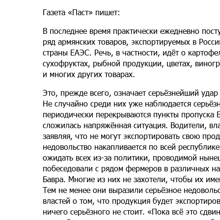
Газета «Паст» пишет:
В последнее время практически ежедневно пост
ряд армянских товаров, экспортируемых в Росси
страны ЕАЭС. Речь, в частности, идёт о картоф
сухофруктах, рыбной продукции, цветах, виногр
и многих других товарах.
Это, прежде всего, означает серьёзнейший удар
Не случайно среди них уже наблюдается серьёзн
периодически перекрываются пункты пропуска Б
сложилась напряжённая ситуация. Водители, вл
заявляя, что не могут экспортировать свою пр
недовольство накапливается по всей республик
ожидать всех из-за политики, проводимой нын
побеседовали с рядом фермеров в различных нас
Бавра. Многие из них не захотели, чтобы их им
Тем не менее они выразили серьёзное недоволь
властей о том, что продукция будет экспортиров
ничего серьёзного не стоит. «Пока всё это сдвин