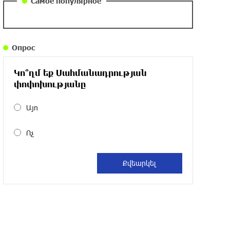
Самое популярное
около одного месяца назад
Армения заинтересована в полноценном
Опрос
участии в ЕАЭС: Пашинян
около одного месяца назад
Կո՞ղմ եք Սահմանադրության
փոփոխությանը
На автодороге Ереван-Севан произошел
камнепад
Այո
около одного месяца назад
Ոչ
Оппозиция Грузии отказалась от
мандатов и получила обратный
эффект: Нарек Карапетян
около одного месяца назад
Российская теннисистка Алина Чараева
будет представлять Армению