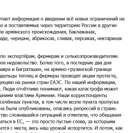
упает информация о введении всё новых ограничений на
ю и поставляемых через территорию России в другие
еле армянского происхождения, баклажанах,
аде, черешне, абрикосах, сливах, персиках, нектаринах
 по экспортёрам, фермерам и сельхозпроизводителям.
ое недовольство. Более того, в последние два дня
авра и Баграташен, на армяно-грузинской границе
адельцы теплиц и фермеры проводят акции протеста,
одукцию на рынки стран ЕАЭС. По нашей информации,
е. Люди отчётливо понимают, какая катастрофа может
ешними властями Армении. Наши корреспонденты
елённых пунктах, в том числе возле пункта пропуска
ена были опубликованы, опасаясь репрессий в стране.
ство сложившейся ситуацией и отметили, что обещания
аться в ЕС, — это просто пустые слова, за которыми
ется с места, весь наш урожай испортится. И потом, как