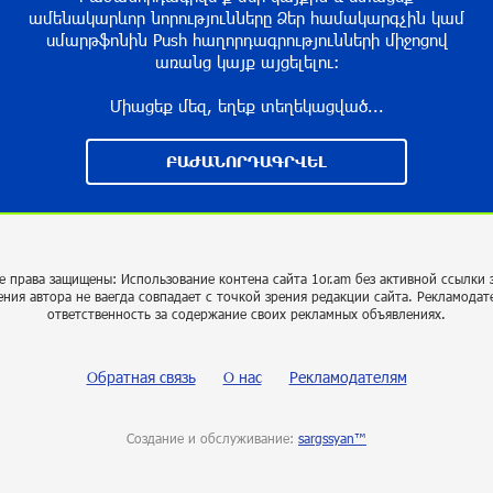
ամենակարևոր նորությունները Ձեր համակարգչին կամ
սմարթֆոնին Push հաղորդագրությունների միջոցով
առանց կայք այցելելու։
Միացեք մեզ, եղեք տեղեկացված...
ԲԱԺԱՆՈՐԴԱԳՐՎԵԼ
е права защищены: Использование контена сайта 1or.am без активной ссылки 
ения автора не ваегда совпадает с точкой зрения редакции сайта. Рекламодат
ответственность за содержание своих рекламных объявлениях.
Обратная связь
О нас
Рекламодателям
Создание и обслуживание:
sargssyan™