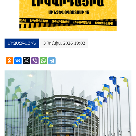
ՄԻՋԱԶԳԱՅԻՆ
3 Հունիս, 2026 19:02