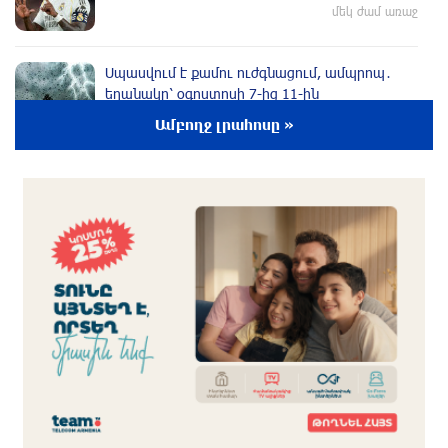
մեկ ժամ առաջ
Սպասվում է քամու ուժգնացում, ամպրոպ․
եղանակը՝ օգոստոսի 7-ից 11-ին
մեկ ժամ առաջ
Ամբողջ լրահոսը »
Խոշոր հրդեհ՝ Երևանի Սիլիկյան թաղամասի
հարևանությամբ գտնվող աղբավայրում.
կրակն ու ծուխը տեսանելի են մի քանի
կիլոմետրից
36 րոպե առաջ
Հնդկաստանի և Իսրայելի վարչապետները
քննարկել են Մերձավոր Արևելքում տիրող
իրավիճակը
17 րոպե առաջ
Մալաթիա-Սեբաստիա վարչական շրջանում