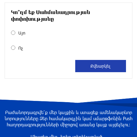
Արժևորվում է Շիրակի երգիծական
Կո՞ղմ եք Սահմանադրության
բանահյուսությունը
փոփոխությանը
3 ժամ առաջ
Այո
Վրաստանում պետական ​​պաշտոնյային
Ոչ
կաշառելու փորձի համար քաղաքացի է
ձերբակալվել
3 ժամ առաջ
ՌԴ-ն պատրաստ է շարունակել Հայաստանի
երկաթուղիների կոնցեսիոն կառավարումը.
Օվերչուկ
3 ժամ առաջ
Բաժանորդագրվե՛ք մեր կայքին և ստացեք ամենակարևոր
Հայաստանի բնակչության թիվը շուրջ 7
նորությունները Ձեր համակարգչին կամ սմարթֆոնին Push
հազարով ավելացել է
հաղորդագրությունների միջոցով առանց կայք այցելելու։
4 ժամ առաջ
Միացեք մեզ, եղեք տեղեկացված...