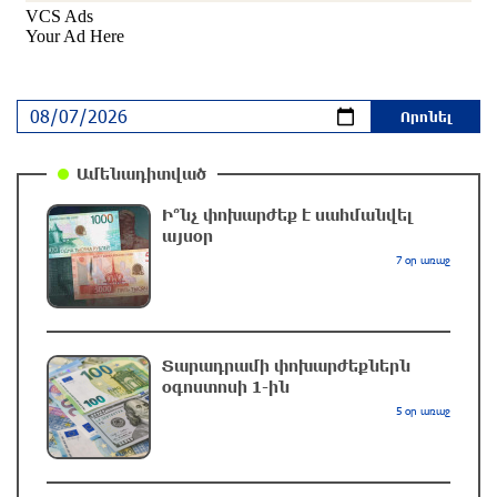
արմատից փտած հերթական ծառն է
տապալվել
մեկ րոպե առաջ
Իրանը և Օմանը պլանավորում են փոխել
Հորմուզի նեղուցի նավագնացության
Ամենադիտված
կառուցվածքը
19 րոպե առաջ
Ի՞նչ փոխարժեք է սահմանվել
այսօր
8-ամյա Մոնթե Մուրադյանն ու Սյունե
7 օր առաջ
Քոսակյանը հաղթահարել են Արարատի
գագաթը
37 րոպե առաջ
Տարադրամի փոխարժեքներն
օգոստոսի 1-ին
Վթար Լոռու մարզում․ փրկարարները
5 օր առաջ
վարորդին դուրս են բերել արգելափակումից
մեկ ժամ առաջ