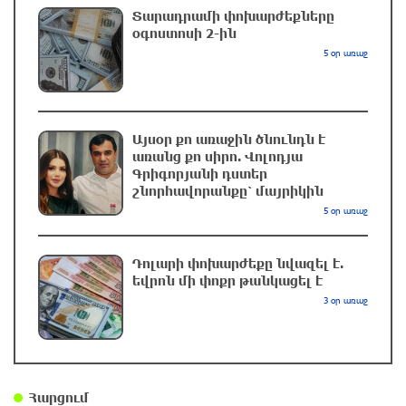
Տարադրամի փոխարժեքները
Երևանում երթուղիների փոփոխություն կլինի
օգոստոսի 2-ին
մեկ ժամ առաջ
5 օր առաջ
UFC 331 մրցաշարում Ծառուկյան-Օլիվեյրա
մենամարտի չեղարկման պատճառը
Այսօր քո առաջին ծնունդն է
բացահայտվել է
առանց քո սիրո. Վոլոդյա
Գրիգորյանի դստեր
2 ժամ առաջ
շնորհավորանքը՝ մայրիկին
5 օր առաջ
ՆԳՆ-ն՝ աղբակույտի տակ մնացած
քաղաքացու մահվան մասին
Դոլարի փոխարժեքը նվազել է.
2 ժամ առաջ
եվրոն մի փոքր թանկացել է
3 օր առաջ
Ավտովթար՝ Կոտայքի մարզում. Զովունի-
Եղվարդ ճանապարհին բախվել են «Alfa
Romeo»-ն և «Opel»-ը. կա վիրավոր
2 ժամ առաջ
Հարցում