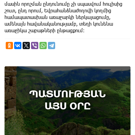
մասին որոշման ընդունումը չի սպասվում հուլիսից
շուտ, ընդ որում, Եվրահանձնաժողովի կողմից
համապատասխան առաջարկի ներկայացումը,
ամենայն հավանականությամբ, տեղի կունենա
առաջիկա շաբաթների ընթացքում։
7th of August
ՊԱՏՄՈՒԹՅԱՆ
Կառավարությունը ազդարարել է Հյուսիս -
Հարավ ավտոմայրուղու շինարարության
ԱՅՍ ՕՐԸ
մեկնարկը․ պատմության այս օրը (6
օգոստոս)