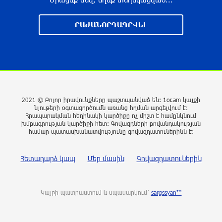
Իսրայելի ՊԲ-ն հարձակվել է Լիբանանում
ԲԱԺԱՆՈՐԴԱԳՐՎԵԼ
«Հըզբոլլահ»-ի հրամանատարական կետերի և
պահեստների վրա
4 ժամ առաջ
«Ռեալ Մադրիդ»-ն ու «ՌԲ Լայպցիգը»
համաձայնության են եկել Յան Դիոմանդեի
2021 © Բոլոր իրավունքները պաշտպանված են: 1or.am կայքի
տրանսֆերի վերաբերյալ
նյութերի օգտագործումն առանց հղման արգելվում է:
Հրապարակման հեղինակի կարծիքը ոչ միշտ է համընկնում
4 ժամ առաջ
խմբագրության կարծիքի հետ: Գովազդների բովանդակության
համար պատասխանատվությունը գովազդատուներինն է:
ՆԳՆ-ն մանրամասներ է հայտնել
բենզալցակայանում տեղի ունեցած
Հետադարձ կապ
Մեր մասին
Գովազդատուներին
պայթյունից
5 ժամ առաջ
Կայքի պատրաստում և սպասարկում՝
sargssyan™
Նուբարաշենի աղբավայրում տրակտորով
աղբը հրելիս այն լցվել է 29-ամյա