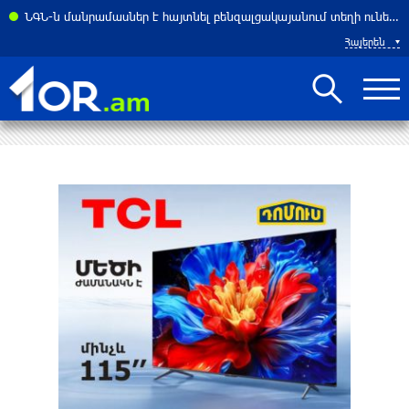
ի նեղուցով անցման համար 3 տոկոսից մինչև 7 տոկոս վճարը. Reuters
ՆԳՆ-ն մանրամասներ է հայտնել բենզալցակայանում տեղի ունեցած պայթյունից
Հայերեն