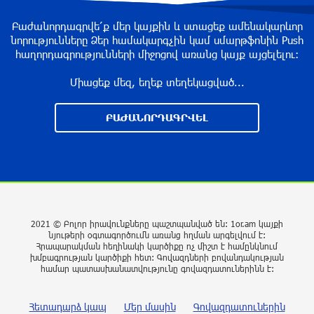
Նոր պարտքեր են ներգրավում ճեղքերը
Բաժանորդագրվե՛ք մեր կայքին և ստացեք ամենակարևոր
նորությունները Ձեր համակարգչին կամ սմարթֆոնին Push
փակելու համար. «Փաստ»
հաղորդագրությունների միջոցով առանց կայք այցելելու։
29 րոպե առաջ
Միացեք մեզ, եղեք տեղեկացված...
Անհավասարակշռության և նոր
ԲԱԺԱՆՈՐԴԱԳՐՎԵԼ
կախվածության վտանգները. «Փաստ»
մեկ ժամ առաջ
Ես հավատում եմ, որ «Արարարտ-Արմենիան»
ունակ է անցնել որակավորման վերջին փուլ.
Բերեզովսկի
2021 © Բոլոր իրավունքները պաշտպանված են: 1or.am կայքի
6 ժամ առաջ
նյութերի օգտագործումն առանց հղման արգելվում է:
Հրապարակման հեղինակի կարծիքը ոչ միշտ է համընկնում
խմբագրության կարծիքի հետ: Գովազդների բովանդակության
Գերմանիայում ահաբեկչության գործով
համար պատասխանատվությունը գովազդատուներինն է:
քննություն է սկսվել Լայպցիգի
օդանավակայանում պայթուցիկով անօդաչու
Հետադարձ կապ
Մեր մասին
Գովազդատուներին
սարք հայտնաբերելուց հետո