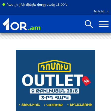
ման խնդիրների և աճի կայունության մարտահրավերների համախումբը. «Փաստ»
Գազ չի լինի մինչեւ վաղը ժամը 18:00-ն
Հայերեն