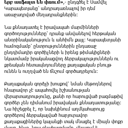
երբ ասֆալտ են փռում»
,- ընդգծել է Սամվել
Կարապետյանը՝ անդրադառնալով իր դեմ
առաջադրված մեղադրանքներին։
Նա քննադատել է իրավապահ մարմինների
գործողությունները՝ դրանք անվանելով հերթական
անօրինականություն և անհիմն քայլ։ Կարապետյանի
համոզմամբ՝ ընտրություններին ընդառաջ
ընդդիմադիր գործիչների և իրենց թիմակիցների
նկատմամբ իրականացվող ձերբակալություններն ու
քրեական հետապնդումները քաղաքական բնույթ
ունեն և ուղղված են ճնշում գործադրելուն։
Քաղաքական գործչի խոսքով՝ նման մեթոդներով
հնարավոր չէ ապահովել իշխանության
վերարտադրությունը, քանի որ հարուցված բազմաթիվ
գործեր չեն դիմանում իրավական քննադատությանը։
Նա հիշեցրել է, որ նախկինում աղմկահարույց
գործերով ձերբակալված հարյուրավոր
քաղաքացիներից կալանքի տակ մնացել է միայն փոքր
մասը, ինչը, նրա գնահատմամբ, վկայում է