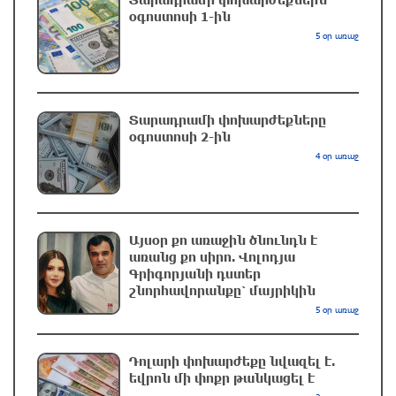
օգոստոսի 1-ին
5 օր առաջ
Էլեկտրաէներգիայի անջատումներ Երևանի 8
վարչական շրջաններում և բոլոր 10
մարզերում
Տարադրամի փոխարժեքները
2 ժամ առաջ
օգոստոսի 2-ին
4 օր առաջ
ՔՊ հնաբնակները խիստ հիասթափված են
նորերից. «Հրապարակ»
2 ժամ առաջ
Այսօր քո առաջին ծնունդն է
առանց քո սիրո. Վոլոդյա
«Եթե չկա տնտեսական ինքնիշխանություն,
Գրիգորյանի դստեր
ապա չի կարող լինել քաղաքական
շնորհավորանքը՝ մայրիկին
ինքնիշխանություն. առաջիկա խոշորագույն
5 օր առաջ
վտանգներից է գործազրկության և
աղքատության աճը». «Փաստ»
Դոլարի փոխարժեքը նվազել է.
2 ժամ առաջ
եվրոն մի փոքր թանկացել է