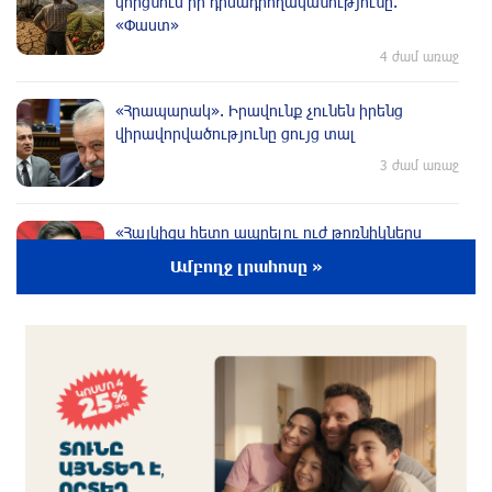
կորցնում իր դիմադրողականությունը.
«Փաստ»
4 ժամ առաջ
«Հրապարակ». Իրավունք չունեն իրենց
վիրավորվածությունը ցույց տալ
3 ժամ առաջ
«Հայկիցս հետո ապրելու ուժ թոռնիկներս
տվեցին». Հայկ Լալայանն անմահացել է
Ամբողջ լրահոսը »
պատերազմի երկրորդ օրը՝ սեպտեմբերի 28-
ին. «Փաստ»
3 ժամ առաջ
Իրանը նախազգուշացրել է Պարսից ծոցի
երկրներին ԱՄՆ-ի hարձակումների դեպքում
պատասխան hարվածների մասին. Reuters
3 ժամ առաջ