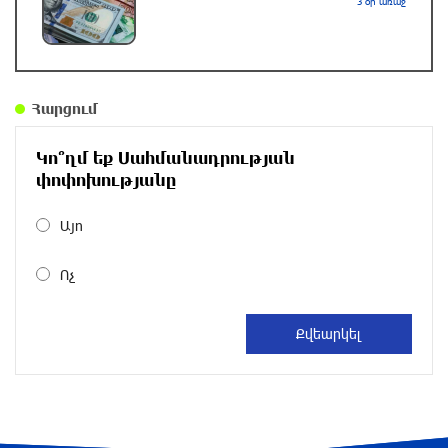
3 օր առաջ
Գնաճային ռիսկերի, արտահանման
խնդիրների և աճի կայունության
մարտահրավերների համախումբը. «Փաստ»
2 ժամ առաջ
Հարցում
Քաղաքական սուր կոնտրաստն ու
դիսբալանսը. «Փաստ»
Կո՞ղմ եք Սահմանադրության
փոփոխությանը
մեկ ժամ առաջ
Այո
Ինքնակամ կառույցները հաշվառելու
ընթացակարգում նոր փոփոխություններ
Ոչ
կկատարվեն. «Փաստ»
33 րոպե առաջ
Ընտրություններն ավարտվեցին,
իշխանություններին էլ ոչինչ չի
հետաքրքրու՞մ. «Փաստ»
2 րոպե առաջ