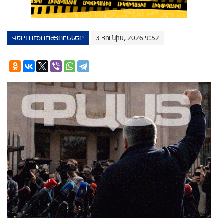
ՎԵՐԼՈՒԾՈՒԹՅՈՒՆՆԵՐ
3 Հունիս, 2026 9:52