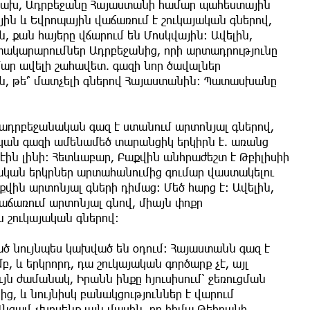
Նախ, Ադրբեջանը Հայաստանի համար պահեստային
ային և Եվրոպային վաճառում է շուկայական գներով,
ն, քան հայերը վճարում են Մոսկվային։ Ավելին,
տակարարումներ Ադրբեջանից, որի արտադրությունը
մար ավելի շահավետ. գազի նոր ծավալներ
ն, թե՞ մատչելի գներով Հայաստանին։ Պատասխանը
 ադրբեջանական գազ է ստանում արտոնյալ գներով,
կան գազի ամենամեծ տարանցիկ երկիրն է. առանց
ին լինի։ Հետևաբար, Բաքվին անհրաժեշտ է Թբիլիսիի
կան երկրներ արտահանումից գումար վաստակելու
վին արտոնյալ գների դիմաց։ Մեծ հարց է։ Ավելին,
աճառում արտոնյալ գնով, միայն փոքր
ն շուկայական գներով։
ծ նույնպես կախված են օդում։ Հայաստանն գազ է
, և երկրորդ, դա շուկայական գործարք չէ, այլ
յն ժամանակ, Իրանն ինքը հյուսիսում՝ ջեռուցման
ց, և նույնիսկ բանակցություններ է վարում
նգամ չխոսենք այն մասին, որ հիմա Թեհրանի