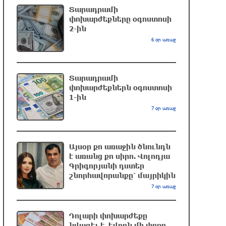
Տարադրամի
օգտագործել Starlink-ը Ռուսաստանի
փոխարժեքները օգոստոսի
դեմ հարվшծները կառավարելու
2-ին
համար
6 օր առաջ
7 ժամ առաջ
Երևանում և մարզերում
Տարադրամի
էլեկտրաէներգիայի ընդհատումներ
փոխարժեքներն օգոստոսի
կլինեն
1-ին
8 ժամ առաջ
7 օր առաջ
Ստեփանավանում ռուս կին է փորձել
ինքնասպան լինել
Այսօր քո առաջին ծնունդն
է առանց քո սիրո. Վոլոդյա
8 ժամ առաջ
Գրիգորյանի դստեր
շնորհավորանքը՝ մայրիկին
ԱՄՆ վերաքննիչ դատարանը
7 օր առաջ
արգելափակել է Թրամփի 400 միլիոն
դոլար արժողությամբ Սպիտակ տան
Դոլարի փոխարժեքը
պարահանդեսային դահլիճի
նվազել է. եվրոն մի փոքր