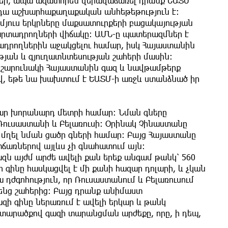
եր, ապա ազատորեն վերավաճառել դրանք ԵԱՏՄ
 դա աշխարհաքաղաքական անհեթեթություն է։
 մյուս երկրները մաքսատուրքերի բացակայության
րտադրողների վիճակը։ ԱՄՆ-ը պատերազմներ է
ադրողներին աջակցելու համար, իսկ Հայաստանին
թյան և գյուղատնտեսության շահերի մասին։
ը շարունակի Հայաստանին գազ և նավթամթերք
ով, եթե նա խախտում է ԵԱՏՄ-ի առջև ստանձնած իր
զար խորանարդ մետրի համար: Նման գները
ուսաստանի և Բելառուսի: Օրինակ Չինաստանը
ղել նման ցածր գների համար: Բայց Հայաստանը
տճառներով այլևս չի գնահատում այն:
զն այժմ արժե ավելի քան երեք անգամ թանկ՝ 560
 գինը հասկացվել է մի քանի հազար դոլարի, և չկան
ա դժգոհություն, որ Ռուսաստանում և Բելառուսում
իրենց շահերից: Բայց դրանք անիմաստ
զի գինը ներառում է ավելի երկար և թանկ
տարածքով գազի տարանցման արժեքը, որը, ի դեպ,