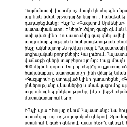
Պայմանագրի խզումը ոչ միայն կհանգեցնի նր
այլ նաև նման շրջադարձը կարող է հանգեցն
դադարեցմանը։ Ինչո՞ւ։ «Գազպրոմ Արմենիա»-ն
պատասխանատու է ներմուծվող գազի գնման 
ստիպված լինի Ռուսաստանից գազ գնել ավելի 
արդյունաբերության և հանրապետության բնա
ինչը ակնհայտորեն դժվար քայլ է Հայաստանի 
սոցիալական բողոքների։ Կա լուծում. Հայաստա
վաճառքի գների տարբերությունը: Բայց միա
400 միլիոն դոլար։ Իսկ որտեղի՞ց աղքատացած
հավանաբար, պատրաստ չի լինի վճարել նման 
«Գազպրոմ»-ը ստիպված կլինի դադարեցնել 
ընկերությանը վնասներից և սնանկացումից 
ազգայնացնել ընկերությունը, ինչը վերջնակ
մատակարարումները։
Ի՞նչի վրա է հույսը դնում Հայաստանը։ Նա հու
արտոնյալ, այլ ոչ շուկայական գներով։ Տրամ
ստանում է ցածր գներով, ապա ինչո՞ւ պետք է 