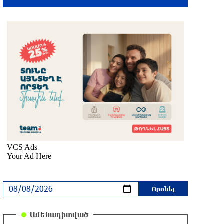
Իտալական Սիցիլիա կղզում ժայթքել է
Էտնա հրաբուխը
6 ժամ առաջ
Պայթյուն՝ Իրանում․ հաղորդվում է
զոհերի ու վիրավորների մասին
7 ժամ առաջ
«Ռեալը» հայտարարել է Դիոմանդեի
տրանսֆերի մասին
7 ժամ առաջ
Վանաձորում բшխվել են «Jeep
Cherokee»-ն և «Toyota Camry»-ն
7 ժամ առաջ
Ամենադիտված
Մասկը մերժել է Կիևի խնդրանքը՝