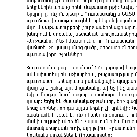
մաքսատուրքի ստանալ եվրոպական ապրանքն
երկրներին առանց որևէ մաքսատուրքի։ Նախ,
Երկրորդ, ինչո՞ւ պետք է Ռուսաստանը և ԵԱՏՄ
պատճառով վատթարացնեն իրենց սեփական ա
մղում մաքսատուրքերի շուրջ ամերիկացի արտ
խնդրում է մոռանալ սեփական արդյունաբերու
Վերջապես, ի՞նչ իմաստ ունի, որ Ռուսաստան
վաճառել շուկայականից ցածր, գերցածր գներ
պարտավորությունները:
Հայաստանը գազ է ստանում 177 դոլարով հա
աննախադեպ են աշխարհում, բացառությամբ Ռ
պատրաստ է երկարատև բանակցային պայքար մ
վաղուց է շահել այդ մրցանակը, և ինչ-ինչ պա
Եվրամիությունում հազար խորանարդ մետր գա
դոլար: Եղել են ժամանակաշրջաններ, երբ գազի
երաշխիքներ, որ դա այլևս երբեք չի կրկնվի: Կ
գազն ավելի էժան է, ինչը հայերին զրկում է 
մանիպուլյացիաներ են: Հայաստանի համար գա
մատակարարման ուղի, այդ թվում Վրաստանի 
նույնպես ստանձնել է Ռուսաստանը։