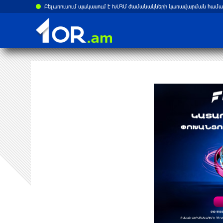
ստանի վրա
Բելառուսում պակասում է ԽՍՀՄ ժամանակների կառավարման համակ