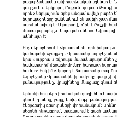
բացարձակապես անիրատեսական սցենար է։ 
գազ չունի։ Երկրորդ, Բաքուն իր գազը Թուրքի
որոնք ներկայումս երեք անգամ ավելի բարձր ե
եվրոպացիները ցանկանում են ավելի շատ մա
սահմանափակ է։ Այսպիսով, ո՞րն է Բաքվի հա
մատակարարել շուկայական գներով Եվրոպայի
ակնհայտ է։
Ինչ վերաբերում է Վրաստանին, որն իսկապես
կա հայտնի «բայց»-ը։ Վրաստանը ադրբեջանա
նրա Թուրքիա և Եվրոպա մատակարարումներ չէ
հավատարիմ վերաբերմունքը հարուստ եվրոպա
համար։ Իսկ ի՞նչ կարող է Հայաստանը տալ Բաք
Ադրբեջանը Վրաստանին իր ամբողջ գազը չի վ
քանակությունը. վրացիները մնացածը գնում ե
Երևանի հույսերը իրանական գազի հետ կապվա
գնում Իրանից, բայց, նախ, փոքր քանակությամբ
էներգետիկ ռեսուրսների փոխանակում: Միևնու
սեզոնի ընթացքում, տառապում է գազի պակասի
Ռուսաստանից գազի մատակարարման շուրջ։ Ա