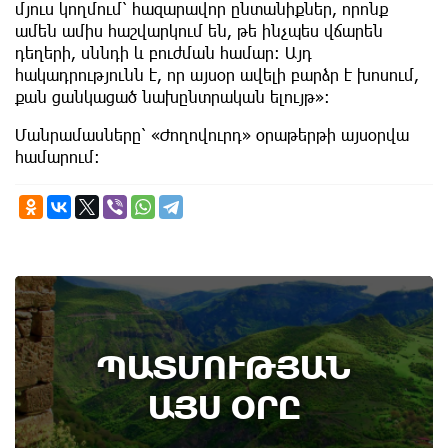
մյուս կողմում՝ հազարավոր ընտանիքներ, որոնք
ամեն ամիս հաշվարկում են, թե ինչպես վճարեն
դեղերի, սննդի և բուժման համար։ Այդ
հակադրությունն է, որ այսօր ավելի բարձր է խոսում,
քան ցանկացած նախընտրական ելույթ»։
Մանրամասները՝ «Ժողովուրդ» օրաթերթի այսօրվա
համարում:
6th of August
ՊԱՏՄՈՒԹՅԱՆ
Կառավարությունը ազդարարել է Հյուսիս -
Հարավ ավտոմայրուղու շինարարության
ԱՅՍ ՕՐԸ
մեկնարկը․ պատմության այս օրը (6
օգոստոս)