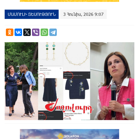
ՄԱՄՈՒԼԻ ՏԵՍՈՒԹՅՈՒՆ
3 Հունիս, 2026 9:07