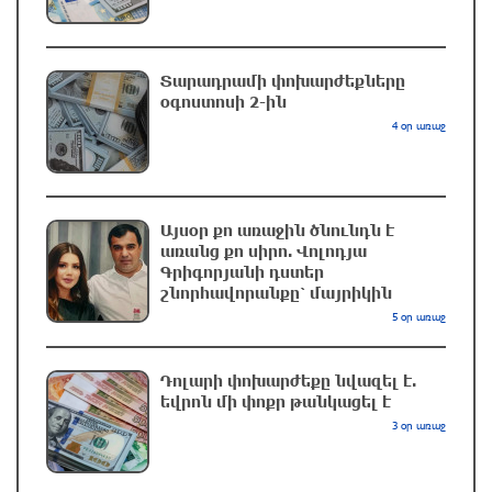
Երևանին և մարզերին վերջին մեկ տարում
որքա՞ն այգի, զբոսայգի, պուրակ և
անտառային տարածք է վերադարձվել.
Տարադրամի փոխարժեքները
օգոստոսի 2-ին
Գլխավոր դատախազը մանրամասներ է
ներկայացրել
4 օր առաջ
36 րոպե առաջ
«Արսենալն» ընկերական խաղում զիջեց
Այսօր քո առաջին ծնունդն է
«Բետիսին»
առանց քո սիրո. Վոլոդյա
25 րոպե առաջ
Գրիգորյանի դստեր
շնորհավորանքը՝ մայրիկին
5 օր առաջ
Ամենայն Հայոց Կաթողիկոսը և
եպիսկոպոսները մասնակցելու են դատական
առաջին նիստին
Դոլարի փոխարժեքը նվազել է.
եվրոն մի փոքր թանկացել է
17 րոպե առաջ
3 օր առաջ
Իրանն ու Օմանը քննարկում են Հորմուզի
նեղուցով անցման համար 3 տոկոսից մինչև 7