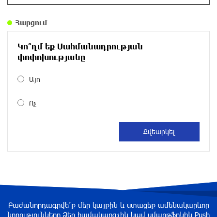
տոկոս վճարը. Reuters
Հարցում
11 րոպե առաջ
Կո՞ղմ եք Սահմանադրության
Որպես անհետ կորած որոնվում է Վահագ
Մարտիրոսյանը
փոփոխությանը
10 րոպե առաջ
Այո
Մենք նկատում ենք ՆԱՏՕ-ի երկրների և
Ոչ
առանձին արևմտյան պետությունների
ձգտումը՝ «պոկել» Հայաստանին ՀԱՊԿ
դաշնակիցներից․ ՀԱՊԿ-ում ՌԴ մշտական
ներկայացուցիչ
9 րոպե առաջ
«Ռուսներից փոխհատուցում, երկարատև և
ծանր». Հայերը աջակցում են Փաշինյանի
տարեկան Ռուսաստանից 2 միլիարդ դոլար
Բաժանորդագրվե՛ք մեր կայքին և ստացեք ամենակարևոր
կորզելու ծրագրին
նորությունները Ձեր համակարգչին կամ սմարթֆոնին Push