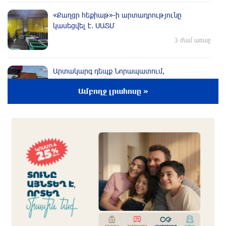
«Քաղցր հեքիաթ»-ի արտադրությունը
կասեցվել է. ՍԱՏՄ
3 ժամ առաջ
Արտակարգ դեպք Նորապատում,
բենզալցակայանում պայթյուն է տեղի
Ամբողջ լրահոսը »
ունեցել, տուժածներ կան
3 ժամ առաջ
Ադրբեջանը հետ է կանչել Եվրոպայի
խորհրդում իր մշտական ներկայացուցչին
2 ժամ առաջ
Հայաստանը պատրաստվում է դառնալ ԱՄՆ
թվային գաղութը
2 ժամ առաջ