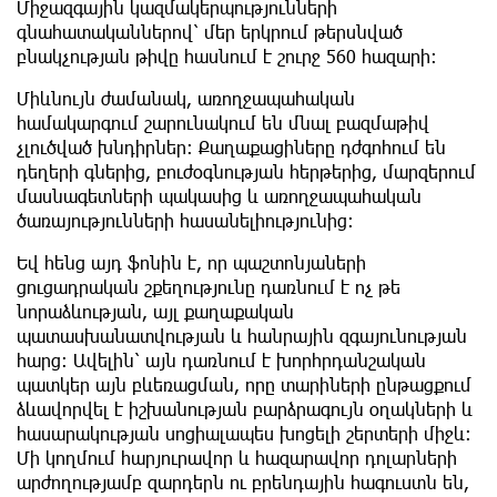
Միջազգային կազմակերպությունների
գնահատականներով՝ մեր երկրում թերսնված
բնակչության թիվը հասնում է շուրջ 560 հազարի։
Միևնույն ժամանակ, առողջապահական
համակարգում շարունակում են մնալ բազմաթիվ
չլուծված խնդիրներ։ Քաղաքացիները դժգոհում են
դեղերի գներից, բուժօգնության հերթերից, մարզերում
մասնագետների պակասից և առողջապահական
ծառայությունների հասանելիությունից։
Եվ հենց այդ ֆոնին է, որ պաշտոնյաների
ցուցադրական շքեղությունը դառնում է ոչ թե
նորաձևության, այլ քաղաքական
պատասխանատվության և հանրային զգայունության
հարց։ Ավելին՝ այն դառնում է խորհրդանշական
պատկեր այն բևեռացման, որը տարիների ընթացքում
ձևավորվել է իշխանության բարձրագույն օղակների և
հասարակության սոցիալապես խոցելի շերտերի միջև։
Մի կողմում հարյուրավոր և հազարավոր դոլարների
արժողությամբ զարդերն ու բրենդային հագուստն են,