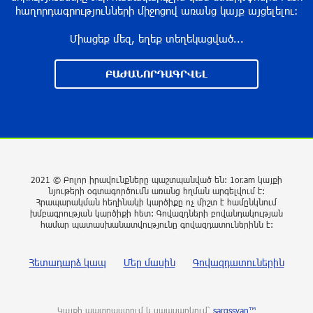
8 րոպե առաջ
հաղորդագրությունների միջոցով առանց կայք այցելելու։
Միացեք մեզ, եղեք տեղեկացված...
«Հայաստան» դաշինքը կողմ է քվեարկելու
Արամ Վարդևանյանի թեկնածությանը․ Աննա
Գրիգորյան
ԲԱԺԱՆՈՐԴԱԳՐՎԵԼ
վայրկյաններ առաջ
Գյումրում այրվել է «GAZelle» մակնիշի
բեռնատարը
4 րոպե առաջ
2021 © Բոլոր իրավունքները պաշտպանված են: 1or.am կայքի
նյութերի օգտագործումն առանց հղման արգելվում է:
Հրապարակման հեղինակի կարծիքը ոչ միշտ է համընկնում
Ջուր չի լինելու․ հասցեներ
խմբագրության կարծիքի հետ: Գովազդների բովանդակության
9 րոպե առաջ
համար պատասխանատվությունը գովազդատուներինն է:
Հետադարձ կապ
Մեր մասին
Գովազդատուներին
Այս տարի Ռուսաստանի և Հայաստանի
ապրանքաշրջանառությունը կրճատվել է
երկու երրորդով. Ալեքսեյ Օվերչուկ
Կայքի պատրաստում և սպասարկում՝
sargssyan™