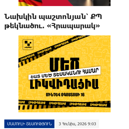
Նախկին պաշտոնյան՝ ՔՊ
թեկնածու. «Հրապարակ»
ՄԱՄՈՒԼԻ ՏԵՍՈՒԹՅՈՒՆ
3 Հունիս, 2026 9:03