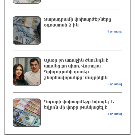
ծանր». Հայերը աջակցում են Փաշինյանի
տարեկան Ռուսաստանից 2 միլիարդ դոլար
կորզելու ծրագրին
Տարադրամի փոխարժեքները
օգոստոսի 2-ին
2 ժամ առաջ
4 օր առաջ
«Հայաստան» դաշինքը կողմ է քվեարկելու
Արամ Վարդևանյանի թեկնածությանը․ Աննա
Գրիգորյան
Այսօր քո առաջին ծնունդն է
2 ժամ առաջ
առանց քո սիրո. Վոլոդյա
Գրիգորյանի դստեր
Գյումրում այրվել է «GAZelle» մակնիշի
շնորհավորանքը՝ մայրիկին
բեռնատարը
5 օր առաջ
2 ժամ առաջ
Դոլարի փոխարժեքը նվազել է.
եվրոն մի փոքր թանկացել է
Ջուր չի լինելու․ հասցեներ
3 օր առաջ
2 ժամ առաջ