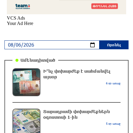
Իրանն ու Օմանը քննարկում են Հորմուզի
նեղուցով անցման համար 3 տոկոսից մինչև 7
տոկոս վճարը. Reuters
3 ժամ առաջ
Որպես անհետ կորած որոնվում է Վահագ
Մարտիրոսյանը
Ամենադիտված
2 ժամ առաջ
Ի՞նչ փոխարժեք է սահմանվել
այսօր
Մենք նկատում ենք ՆԱՏՕ-ի երկրների և
6 օր առաջ
առանձին արևմտյան պետությունների
ձգտումը՝ «պոկել» Հայաստանին ՀԱՊԿ
դաշնակիցներից․ ՀԱՊԿ-ում ՌԴ մշտական
ներկայացուցիչ
Տարադրամի փոխարժեքներն
2 ժամ առաջ
օգոստոսի 1-ին
5 օր առաջ
«Ռուսներից փոխհատուցում, երկարատև և