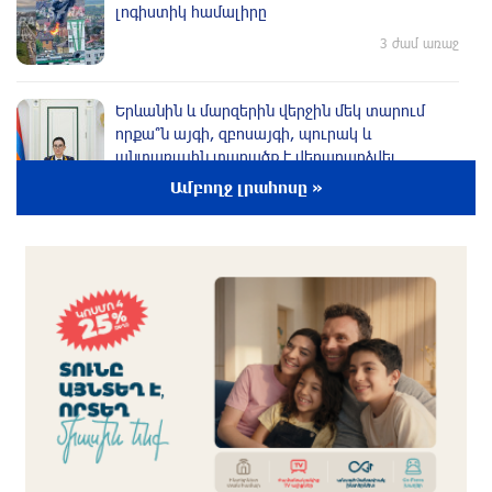
լոգիստիկ համալիրը
3 ժամ առաջ
Երևանին և մարզերին վերջին մեկ տարում
որքա՞ն այգի, զբոսայգի, պուրակ և
անտառային տարածք է վերադարձվել.
Գլխավոր դատախազը մանրամասներ է
Ամբողջ լրահոսը »
ներկայացրել
3 ժամ առաջ
«Արսենալն» ընկերական խաղում զիջեց
«Բետիսին»
3 ժամ առաջ
Ամենայն Հայոց Կաթողիկոսը և
եպիսկոպոսները մասնակցելու են դատական
առաջին նիստին
3 ժամ առաջ