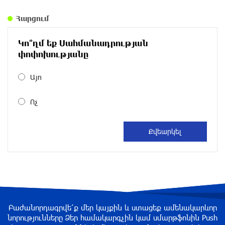
Այս տարի Ռուսաստանի և Հայաստանի
Հարցում
ապրանքաշրջանառությունը կրճատվել է
երկու երրորդով. Ալեքսեյ Օվերչուկ
Կո՞ղմ եք Սահմանադրության
2 ժամ առաջ
փոփոխությանը
Ինչո՞ւ է Հաջիևն ավելի վստահ, քան
Այո
Փաշինյանը․ Սուրեն Սուրենյանց
2 ժամ առաջ
Ոչ
«Ժողովուրդ». Իշխանությունները լուծել են
Կոտայքի մարզպետի թեկնածուի հարցը
2 ժամ առաջ
«Սուրբ Աստվածամայր» ԲԿ–ում բժիշկները
փրկել են 5-ամյա օտարերկրացի տղայի
կյանքը, որին ծնողները հայտնաբերել էին
Բաժանորդագրվե՛ք մեր կայքին և ստացեք ամենակարևոր
լողավազանում
նորությունները Ձեր համակարգչին կամ սմարթֆոնին Push