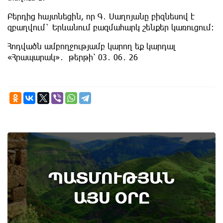
Բերդից հայտնեցին, որ Գ․ Սաղոյանը բիզնեսով է
զբաղվում` Երևանում բազմահարկ շենքեր կառուցում։
Հոդվածն ամբողջությամբ կարող եք կարդալ
«Հրապարակ»․ թերթի՝ 03․ 06․ 26
6th of August
ՊԱՏՄՈՒԹՅԱՆ
Կառավարությունը ազդարարել է Հյուսիս -
Հարավ ավտոմայրուղու շինարարության
ԱՅՍ ՕՐԸ
մեկնարկը․ պատմության այս օրը (6
օգոստոս)