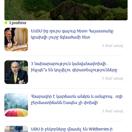
Լրահոս
ԵԱՏՄ-ից դուրս գալուց հետո Հայաստանը
կբախվի լուրջ ճգնաժամի հետ
3 ժամ առաջ
3 նախարարություն կանվանափոխվի․
ինչպե՞ս են կոչվելու գերատեսչությունները
3 ժամ առաջ
Հնարավոր է կարճատև անձրև և ամպրոպ․ օդի
ջերմաստիճանն էապես չի փոխվի
3 ժամ առաջ
ԱԹՍ-ի բեկորները վնասել են Wildberries-ի