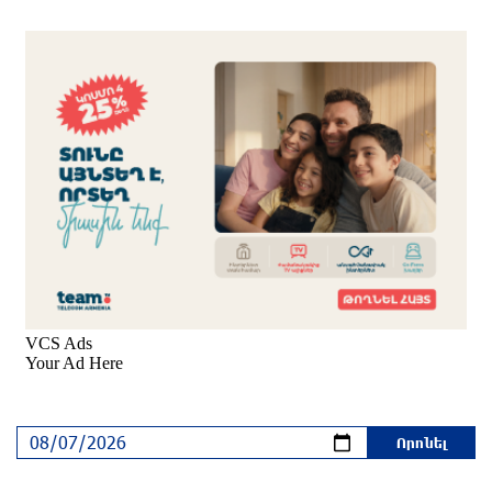
ԱԱԾ-ն զեկույց է ներկայացրել
2 ժամ առաջ
Թրամփը ասել է, որ հանրապետականները
կարող են պարտվել Կոնգրեսի միջանկյալ
ընտրություններում
2 ժամ առաջ
Թուրքական ապրանքանիշը դադարեցնում է
գործունեությունը Ռուսաստանում
մեկ ժամ առաջ
Դանակահարություն՝ Մասիսի
գազալցակայաններից մեկի մոտ. կասկածյալը
ձերբակալվել է