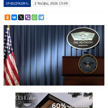
ՄԻՋԱԶԳԱՅԻՆ
2 Հունիս, 2026 13:09