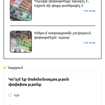
Դոլարի փոխարժեքը նվազել է.
6 րոպե առաջ
եվրոն մի փոքր թանկացել է
4 օր առաջ
Հայաստանի հավաքականի նախկին գլխավոր
մարզիչը նոր ազգային ընտրանի է գլխավորել
15 րոպե առաջ
Անկում տարադրամի շուկայում․
փոխարժեքն՝ այսօր
2 օր առաջ
Պայմանները չեն կատարվել․ ՈՒԵՖԱ-ի
հայտարարությունը
մեկ ժամ առաջ
Հարցում
«Նոա»-ն ունի երկրպագուների աջակցության
կարիքը Շվեյցարիայում
Կո՞ղմ եք Սահմանադրության
մեկ ժամ առաջ
փոփոխությանը
Այո
Գայի պողոտայում բախվել են «Kia»-ն և
«Hongqi»-ն. «Kia»-ն կողաշրջվել է, վարորդը՝