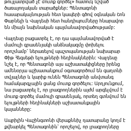
թույլատրված չէ մուտք գործել» հատուկ նշված
ծառայողական տարածքներ։ Պենտագոնի
հասարակայնության հետ կապերի գծով օգնական Շոն
Փարնելի և Վալդեսի հետ հանդիպումները հնարավոր
են միայն նախնական պայմանավորվածությամբ։
Վալդեսը բացատրել է, որ դա պայմանավորված է
մամուլի գրասենյակի անձնակազմը փոխելու
որոշմամբ՝ ներառելով պաշտպանության նախարար
Փիթ Հեգսեթի ելույթների հեղինակներին։ Վալդեսը
նշել է, որ Պենտագոնի այս աշխատակիցները իրենց
ամենօրյա աշխատանքում օգտագործում են գաղտնի
տվյալներ և կարիք ունեն Պենտագոնի անվտանգ
համակարգչային ցանց մուտք գործելու։ Արդյունքում,
նա բացատրել է, որ լրագրողներին այժմ արգելվում է
մուտք գործել մամուլի գրասենյակ, որտեղ գտնվում են
ելույթների հեղինակների աշխատանքային
կայանները։
Ապրիլին Վաշինգտոնի վերաքննիչ դատարանը կողմ է
քվեարկել Պենտագոնին՝ որոշելով, որ լրագրողները