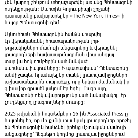
չեն կարող շենքում տեղաշարժվել առանց Պենտագոնի
ուղեկցության։ Մարտին Կոլումբիայի շրջանի
դատարանը բավարարել էր «The New York Times»-ի
հայցը Պենտագոնի դեմ։
Այնուհետև Պենտագոնին հանձնարարվել
էր վերականգնել հրատարակության յոթ
թղթակիցների մամուլի անցագրերը և վերացնել
լրագրողների հավատարմագրման վրա անցյալ
տարվա հոկտեմբերին սահմանված
սահմանափակումները։ Ի պատասխան՝ Պենտագոնը
անմիջապես հրամայել էր փակել լրատվամիջոցների
աշխատանքային տարածքը, որը երկար ժամանակ իր
գլխավոր գրասենյակում էր եղել։ Բացի այդ,
Պենտագոնի ղեկավարությունը սահմանափակել էր
չուղեկցվող լրագրողների մուտքը։
2025 թվականի հոկտեմբերի 16-ին Associated Press-ը
հայտնել էր, որ մի քանի տասնյակ լրագրողներ որոշել
են Պենտագոնին հանձնել իրենց մշտական ​​մամուլի
անցագրերը՝ Հեգսեթի կողմից լրատվամիջոցներում