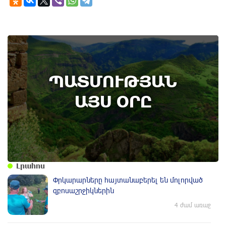
7th of August
ՊԱՏՄՈՒԹՅԱՆ
Բոյակի ճակատամարտի օր. պատմության
այս օրը (7 օգոստոս)
ԱՅՍ ՕՐԸ
Լրահոս
Փրկարարները հայտանաբերել են մոլորված
զբոսաշրջիկներին
4 ժամ առաջ