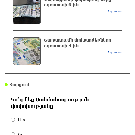
օգոստոսի 6-ին
8 ժամ առաջ
3 օր առաջ
Զելենսկին ու Վուչիչը քննարկել են
համագործակցությունն ընդլայնելու
հնարավորությունները
Տարադրամի փոխարժեքները
8 ժամ առաջ
օգոստոսի 4-ին
5 օր առաջ
Հրդեհի ահազանգ Սայաթ-Նովա պողոտայում.
շենքից տարհանվել է 5 բնակիչ
8 ժամ առաջ
Հարցում
Ճապոնական Յակիշիմե կերամիկայի
ցուցահանդեսը երկարաձգվել է մինչև
Կո՞ղմ եք Սահմանադրության
օգոստոսի 30-ը
փոփոխությանը
9 ժամ առաջ
Այո
Որոնվում է նախաձեռնված քրեական
վարույթի շրջանակներում
Ոչ