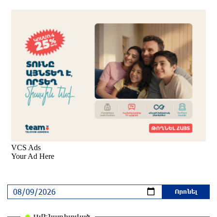
Օգոստոսի 10-ին, 11-ին, 12-ին, 13-ին, 14-ին,
17-ին, 18-ին և 20-ին հարյուրավոր
հասցեներում լույս չի լինելու
5 ժամ առաջ
Ողբերգական դեպք՝ Երևանում․ Կիևյան
կամրջի տակ հայտնաբերվել է տղամարդու
մարմին
6 ժամ առաջ
Ադրբեջանի Սարով գյուղում տանը 18-ամյա
աղջկա դի է հայտնաբերվել
6 ժամ առաջ
Հայհիդրոմետի տնօրենը գրել է
6 ժամ առաջ
Ամենադիտված