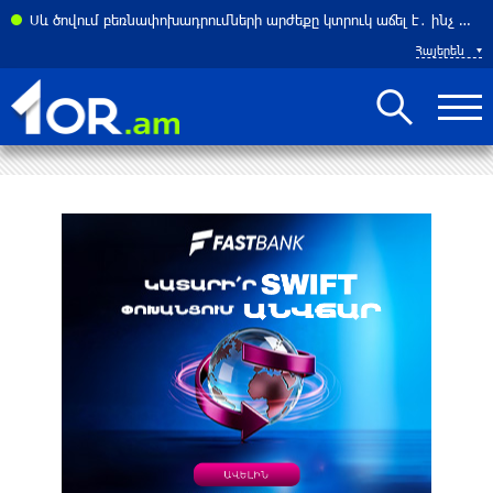
ել Հորմուզի նեղուցը ԱՄՆ–ի և Իսրայելի նավերի համար. ԶԼՄ
Սև ծովում բեռնափոխադրումների արժեքը կտրուկ աճել է․ ինչ ազդեցություն կունենա այն Հայաստանի վրա
Հայերեն