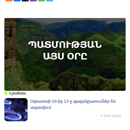
9th of August
ՊԱՏՄՈՒԹՅԱՆ
Տեղի է ունեցել Գառնիի ճակատամարտը.
պատմության այս օրը (8 օգոստոս)
ԱՅՍ ՕՐԸ
Լրահոս
Օգոստոսի 10-ից 13-ը գազանջատումներ են
սպասվում
4 ժամ առաջ