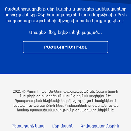
Բաժանորդագրվե՛ք մեր կայքին և ստացեք ամենակարևոր
նորությունները Ձեր համակարգչին կամ սմարթֆոնին Push
Իրական խաղաղությանն ուղղված թիվ մեկ
հաղորդագրությունների միջոցով առանց կայք այցելելու։
քայլը պետք է լիներ մեր բոլոր գերիների
ազատ արձակումը
Միացեք մեզ, եղեք տեղեկացված...
2 ժամ առաջ
ԲԱԺԱՆՈՐԴԱԳՐՎԵԼ
Իրանի ԱԳ նախարարը հարևան մահմեդական
երկրներին «իսկական եղբայրության» կոչ է
արել
3 ժամ առաջ
68 տարեկանում կյանքից հեռացել է Լիոնել
Մեսսիի հայրը
2021 © Բոլոր իրավունքները պաշտպանված են: 1or.am կայքի
նյութերի օգտագործումն առանց հղման արգելվում է:
3 ժամ առաջ
Հրապարակման հեղինակի կարծիքը ոչ միշտ է համընկնում
խմբագրության կարծիքի հետ: Գովազդների բովանդակության
համար պատասխանատվությունը գովազդատուներինն է:
ՀՕՊ-ն առավոտյան խnցել է 83 անօդաչու
թռչող սարք. ՌԴ ՊՆ
Հետադարձ կապ
Մեր մասին
Գովազդատուներին