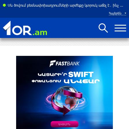
ել Հորմուզի նեղուցը ԱՄՆ–ի և Իսրայելի նավերի համար. ԶԼՄ
Սև ծովում բեռնափոխադրումների արժեքը կտրուկ աճել է․ ինչ ազդեցություն կունենա այն Հայաստանի վրա
Հայերեն