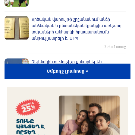
Քրեական վարույթի շրջանակում անձի
անձնական և ընտանեկան կյանքին առնչվող
տվյալների անհարկի հրապարակումն
անթույլատրելի է. ՄԻՊ
3 ժամ առաջ
Զելենսկին ու Վուչիչը քննարկել են
համագործակցությունն ընդլայնելու
Ամբողջ լրահոսը »
հնարավորությունները
3 ժամ առաջ
Հրդեհի ահազանգ Սայաթ-Նովա պողոտայում.
շենքից տարհանվել է 5 բնակիչ
2 ժամ առաջ
Ճապոնական Յակիշիմե կերամիկայի