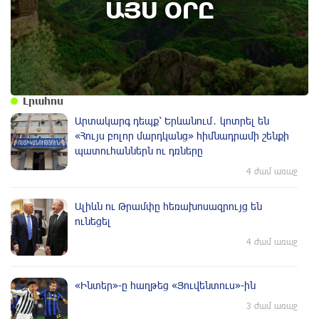
ԱՅՍ ՕՐԸ
Լրահոս
Արտակարգ դեպք՝ Երևանում․ կոտրել են
«Հույս բոլոր մարդկանց» հիմնադրամի շենքի
պատուհաններն ու դռները
4 ժամ առաջ
Ալիևն ու Թրամփը հեռախոսազրույց են
ունեցել
4 ժամ առաջ
«Ինտեր»-ը հաղթեց «Յուվենտուս»-ին
3 ժամ առաջ