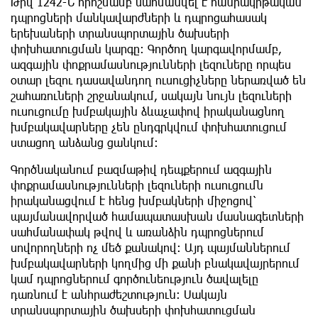
Թիվ 1242-Ն որոշմամբ սահմանվել է հանրակրթական
դպրոցների մանկավարժների և դպրոցահասակ
երեխաների տրանսպորտային ծախսերի
փոխհատուցման կարգը։ Գործող կարգավորմամբ,
ազգային փոքրամասնությունների լեզուները որպես
օտար լեզու դասավանդող ուսուցիչները ներառված են
շահառուների շրջանակում, սակայն նույն լեզուների
ուսուցումը խմբակային ձևաչափով իրականացնող
խմբակավարները չեն ընդգրկվում փոխհատուցում
ստացող անձանց ցանկում։
Գործնականում բազմաթիվ դեպքերում ազգային
փոքրամասնությունների լեզուների ուսուցումն
իրականացվում է հենց խմբակների միջոցով՝
պայմանավորված համապատասխան մասնագետների
սահմանափակ թվով և առանձին դպրոցներում
սովորողների ոչ մեծ քանակով։ Այդ պայմաններում
խմբակավարների կողմից մի քանի բնակավայրերում
կամ դպրոցներում գործունեություն ծավալելը
դառնում է անհրաժեշտություն։ Սակայն
տրանսպորտային ծախսերի փոխհատուցման