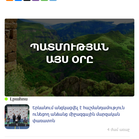
8th of August
ՊԱՏՄՈՒԹՅԱՆ
Տեղի է ունեցել Գառնիի ճակատամարտը.
պատմության այս օրը (8 օգոստոս)
ԱՅՍ ՕՐԸ
Լրահոս
Երևանում անցկացվել է հաշմանդամություն
ունեցող անձանց միջազգային մարզական
փառատոն
4 ժամ առաջ