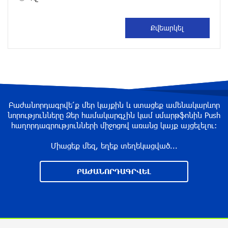
Փորձագետ Խալաթյան. Հայաստանի դուրս
գալը ԵԱՏՄ-ից չի կարող հանգեցնել միության
փլուզմանը
3 ժամ առաջ
Հայկական կոնյակի և գինու վաճառքի անկում
3 ժամ առաջ
Բաժանորդագրվե՛ք մեր կայքին և ստացեք ամենակարևոր
նորությունները Ձեր համակարգչին կամ սմարթֆոնին Push
Պատմական ամնեզիա. Ինչո՞ւ է Հայաստանը
հաղորդագրությունների միջոցով առանց կայք այցելելու։
կրկին վստահում Եվրոպային և մերժում
Ռուսաստանին
Միացեք մեզ, եղեք տեղեկացված...
3 ժամ առաջ
ԲԱԺԱՆՈՐԴԱԳՐՎԵԼ
Փաշինյան․ «TRIPP-ը կօգնի, որ Հայաստանն ու
Ադրբեջանը միմյանց ընկալեն որպես
ճանապարհ, ոչ թե խոչընդոտ»
3 ժամ առաջ