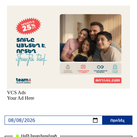
3 ժամ առաջ
Տղամարդը ծեծել է շտապօգնության բժշկին և
վարորդին
2 ժամ առաջ
Իրական խաղաղությանն ուղղված թիվ մեկ
քայլը պետք է լիներ մեր բոլոր գերիների
ազատ արձակումը
մեկ ժամ առաջ
Իրանի ԱԳ նախարարը հարևան մահմեդական
երկրներին «իսկական եղբայրության» կոչ է
արել
մեկ ժամ առաջ
68 տարեկանում կյանքից հեռացել է Լիոնել
Մեսսիի հայրը
Ամենադիտված