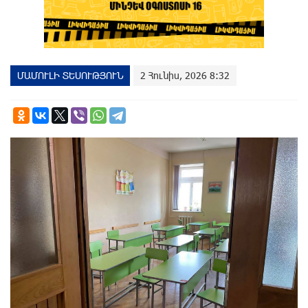
ՄԱՄՈՒԼԻ ՏԵՍՈՒԹՅՈՒՆ
2 Հունիս, 2026 8:32