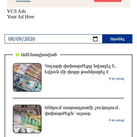
Արաղչին հայտարարել է՝ ԱՄՆ-ի հետ
բանակցություններ չեն լինի, քանի դեռ
«ժամանակավոր համաձայնագիրը խախտված
է»
2 ժամ առաջ
ՌԴ ԶՈւ-ն վերահսկողության տակ է վերցրել
Ամենադիտված
ԴԺՀ-ի Վասյուտինսկոյե և Տորեցկոյե
բնակավայրերը
Դոլարի փոխարժեքը նվազել է.
եվրոն մի փոքր թանկացել է
2 ժամ առաջ
6 օր առաջ
Դաշտավանի կրակոցների վերաբերյալ
տեղեկատվությունը չի համապատասխանում
իրականությանը. ՆԳՆ
Անկում տարադրամի շուկայում․
2 ժամ առաջ
փոխարժեքն՝ այսօր
4 օր առաջ
ԶԼՄ․ Նեթանյահուն և Կացը գաղտնի
հավանություն են տվել Գազայում