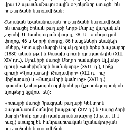
վրա 12 պատմամշակութային օբյեկտներ ստացել են
հուշարձանի կարգավիճակ։
Տեղական նշանակության հուշարձանի կարգավիճակ
են ստացել Երևան քաղաքի Նորք-Մարաշ վարչական
շրջանի Ս. Խանզադյան փողոց, 38, Ս. Խանզադյան
փողոց, 46 և Նորքի փողոց, 86 հասցեների բնակելի
տները, Կոտայքի մարզի Սոլակ գյուղի երեք խաչքարեր
(1880-ական թթ.) և Քասախ գյուղի գյուղատեղին (XIII-
XIV դդ.), Սյունիքի մարզի Մեղրի համայնքի Ալվանք
գյուղի «Քահրիզների համակարգ» (XVIII դ.), Լիճք
գյուղի «Գյուղատեղի Թաղամիրի» (XIII դ.- ուշ
միջնադար) և «Թաղամիրի կամուրջ» (XVII դ.)
պատմամշակութային օբյեկտները (քարտեզագրական
նյութերը կցվում են):
Կոտայքի մարզի Հրազդան քաղաքի Կենտրոն
թաղամասում գտնվող խաչքարը (XIV դ.) և Վայոց ձորի
մարզի Գոմք գյուղի դամբարանադաշտը (մ.թ.ա․ II-I
հազ.) ստացել են հանրապետական նշանակության
հուշարձանի կարգավիճակ։