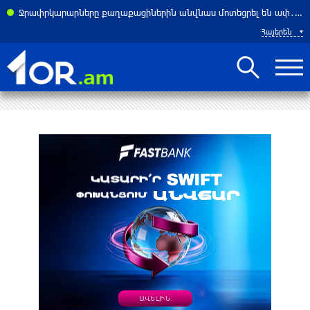
դարանակալել էր խանութի մոտ
Ջրափրկարարները քաղաքացիներին անվնաս մոտեցրել են ափ․ նրանց կյանքին վտանգ չի սպառնում
Հայերեն