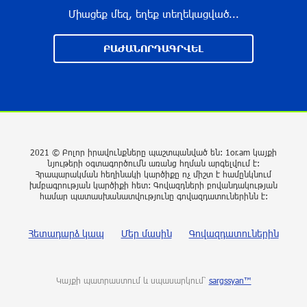
Միացեք մեզ, եղեք տեղեկացված...
Մարտաֆիլմ հիշեցնող ծեծկռտուք՝
Արարատում. Դաշտավանում կան 10-ից ավելի
ԲԱԺԱՆՈՐԴԱԳՐՎԵԼ
վիրավորներ. հնչել են կրակոցներ
5 րոպե առաջ
Մեսսին ընտանիքի հետ Ռոսարիոյում է.
հայտնի են Խորխե Մեսսիի
հուղարկավորության մանրամասները
2021 © Բոլոր իրավունքները պաշտպանված են: 1or.am կայքի
նյութերի օգտագործումն առանց հղման արգելվում է:
14 րոպե առաջ
Հրապարակման հեղինակի կարծիքը ոչ միշտ է համընկնում
խմբագրության կարծիքի հետ: Գովազդների բովանդակության
համար պատասխանատվությունը գովազդատուներինն է:
Ուկրաինայի զինված ուժերը հարձակվել են
Բելգորոդի վրա․ վիրավորվել է 13 մարդ, այդ
թվում՝ երկու երեխա
Հետադարձ կապ
Մեր մասին
Գովազդատուներին
21 րոպե առաջ
«Ավելի շուտ Հայաստանը կկռանա».
Կայքի պատրաստում և սպասարկում՝
sargssyan™
Պետդումայի պատգամավորները