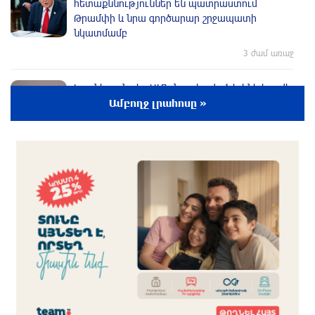
հետաքննություններ են պատրաստում
Թրամփի և նրա գործարար շրջապատի
նկատմամբ
3 ժամ առաջ
Իրանի բանակ․ ԱՄՆ-ն ստիպված կլինի հաշվի
նստել Հորմուզի նեղուցի նոր իրողությունների
Ամբողջ լրահոսը »
հետ
3 ժամ առաջ
Հայաստանյայց առաքելական եկեղեցին ՊԵԿ–
ի դեմ հայց է ներկայացրել
3 ժամ առաջ
ԿԳՄՍՆ հերթական դրամաշնորհը՝ Հայ Ֆեստ
միջազգային տարածաշրջանային շուկայի
իրականացման համար
3 ժամ առաջ